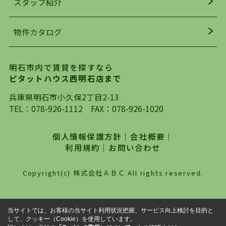
スタッフ紹介
均年齢も若く、お客様の事を第一に考え、毎日新
着の物件の情報をリサーチし、ＨＰにて随時更新
物件カタログ
を行っており地域最大級の情報取扱量を誇ってお
ります。店頭で限られた物件をご紹介する、従来
の不動産のスタイルではなく、まずは、お客様ご
明石市内で賃貸を探すなら
自身でインターネットを利用し、理想のお部屋を
ピタットハウス西明石店まで
探していただき、選択していただいた物件情報に
対して、専門知識を持ったスタッフがサポートさ
兵庫県明石市小久保2丁目2-13
せていただくスタイルを心がけております。私た
TEL：
078-926-1112
FAX：078-926-1020
ちピタットハウス西明石店が大切にしていること
は、一度だけでは終わらない、お客様との末長い
個人情報保護方針
｜
会社概要
｜
お付き合いです。初めての一人暮らしから、就
利用規約
｜
お問い合わせ
職・ご結婚・売買物件の購入、などなど一生涯に
わたる、良きアドバイザーとして、地域に密着し
Copyright(c) 株式会社ＡＢＣ All rights reserved.
た営業スタイルで様々なお役立ちができればと強
く思っております。ぜひ、明石市・神戸市西区で
物件をお探しになってる方は、お気軽にお問い合
当サイトでは、お客様の当サイト利用状況把握、サービス向上検討を目的と
わせください。
して、クッキー（Cookie）を使用しています。