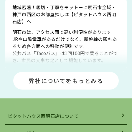
地域密着！親切・丁寧をモットーに明石市全域・
神戸市西区のお部屋探しは【ピタットハウス西明
石店】へ
明石市は、アクセス面で高い利便性があります。
JRや山陽電車があるだけでなく、新幹線の駅もあ
るため各方面への移動が便利です。
公共バス「Tacoバス」は1回100円で乗ることがで
き、市民の大事な足として機能しています。
明石エリアは海沿いに位置しているため、海水浴
場や釣りスポットが多くあります。JR「大久保
弊社についてをもっとみる
駅」周辺には、ビブレ・イオンをはじめとした買
い物施設も多くあり、買い物にも困りません。
アクセス・趣味・レジャー・買い物、全てがバラ
ンスよく揃っているのが、明石市の住みやすさ・
人気の理由です。
ピタットハウス西明石店について
明石駅・西明石駅を中心に、明石市・神戸市西区
でお部屋探している方は、ぜひ当ＨＰにて物件を
お探しになってください。弊社は、スタッフの平