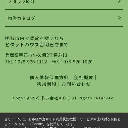
スタッフ紹介
均年齢も若く、お客様の事を第一に考え、毎日新
着の物件の情報をリサーチし、ＨＰにて随時更新
物件カタログ
を行っており地域最大級の情報取扱量を誇ってお
ります。店頭で限られた物件をご紹介する、従来
の不動産のスタイルではなく、まずは、お客様ご
明石市内で賃貸を探すなら
自身でインターネットを利用し、理想のお部屋を
ピタットハウス西明石店まで
探していただき、選択していただいた物件情報に
対して、専門知識を持ったスタッフがサポートさ
兵庫県明石市小久保2丁目2-13
せていただくスタイルを心がけております。私た
TEL：
078-926-1112
FAX：078-926-1020
ちピタットハウス西明石店が大切にしていること
は、一度だけでは終わらない、お客様との末長い
個人情報保護方針
｜
会社概要
｜
お付き合いです。初めての一人暮らしから、就
利用規約
｜
お問い合わせ
職・ご結婚・売買物件の購入、などなど一生涯に
わたる、良きアドバイザーとして、地域に密着し
Copyright(c) 株式会社ＡＢＣ All rights reserved.
た営業スタイルで様々なお役立ちができればと強
く思っております。ぜひ、明石市・神戸市西区で
物件をお探しになってる方は、お気軽にお問い合
当サイトでは、お客様の当サイト利用状況把握、サービス向上検討を目的と
わせください。
して、クッキー（Cookie）を使用しています。