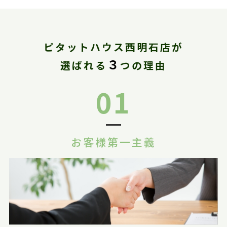
ピタットハウス西明石店が
３
選ばれる
つの理由
01
お客様第一主義