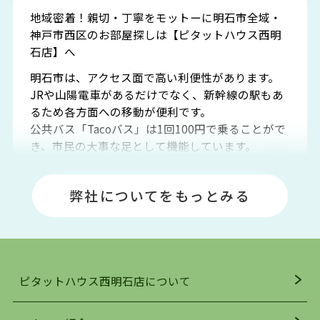
地域密着！親切・丁寧をモットーに明石市全域・
神戸市西区のお部屋探しは【ピタットハウス西明
石店】へ
明石市は、アクセス面で高い利便性があります。
JRや山陽電車があるだけでなく、新幹線の駅もあ
るため各方面への移動が便利です。
公共バス「Tacoバス」は1回100円で乗ることがで
き、市民の大事な足として機能しています。
明石エリアは海沿いに位置しているため、海水浴
場や釣りスポットが多くあります。JR「大久保
弊社についてをもっとみる
駅」周辺には、ビブレ・イオンをはじめとした買
い物施設も多くあり、買い物にも困りません。
アクセス・趣味・レジャー・買い物、全てがバラ
ンスよく揃っているのが、明石市の住みやすさ・
人気の理由です。
ピタットハウス西明石店について
明石駅・西明石駅を中心に、明石市・神戸市西区
でお部屋探している方は、ぜひ当ＨＰにて物件を
お探しになってください。弊社は、スタッフの平