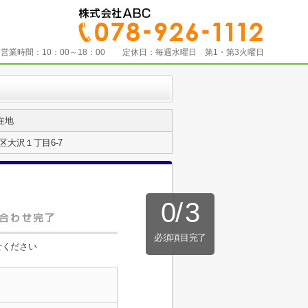
営業時間：
10：00～18：00
定休日：
毎週水曜日 第1・第3火曜日
在地
区大沢１丁目6-7
0
/
3
必須項目完了
せください