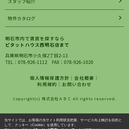
スタッフ紹介
均年齢も若く、お客様の事を第一に考え、毎日新
着の物件の情報をリサーチし、ＨＰにて随時更新
物件カタログ
を行っており地域最大級の情報取扱量を誇ってお
ります。店頭で限られた物件をご紹介する、従来
の不動産のスタイルではなく、まずは、お客様ご
明石市内で賃貸を探すなら
自身でインターネットを利用し、理想のお部屋を
ピタットハウス西明石店まで
探していただき、選択していただいた物件情報に
対して、専門知識を持ったスタッフがサポートさ
兵庫県明石市小久保2丁目2-13
せていただくスタイルを心がけております。私た
TEL：
078-926-1112
FAX：078-926-1020
ちピタットハウス西明石店が大切にしていること
は、一度だけでは終わらない、お客様との末長い
個人情報保護方針
｜
会社概要
｜
お付き合いです。初めての一人暮らしから、就
利用規約
｜
お問い合わせ
職・ご結婚・売買物件の購入、などなど一生涯に
わたる、良きアドバイザーとして、地域に密着し
Copyright(c) 株式会社ＡＢＣ All rights reserved.
た営業スタイルで様々なお役立ちができればと強
く思っております。ぜひ、明石市・神戸市西区で
物件をお探しになってる方は、お気軽にお問い合
当サイトでは、お客様の当サイト利用状況把握、サービス向上検討を目的と
わせください。
して、クッキー（Cookie）を使用しています。