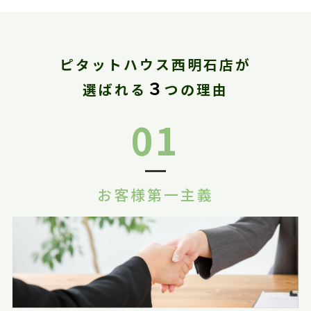
ピタットハウス西明石店が
３
選ばれる
つの理由
01
お客様第一主義