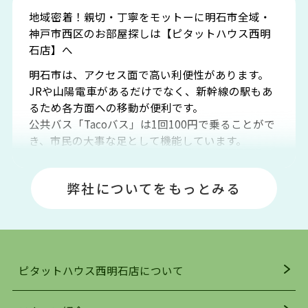
地域密着！親切・丁寧をモットーに明石市全域・
神戸市西区のお部屋探しは【ピタットハウス西明
石店】へ
明石市は、アクセス面で高い利便性があります。
JRや山陽電車があるだけでなく、新幹線の駅もあ
るため各方面への移動が便利です。
公共バス「Tacoバス」は1回100円で乗ることがで
き、市民の大事な足として機能しています。
明石エリアは海沿いに位置しているため、海水浴
場や釣りスポットが多くあります。JR「大久保
弊社についてをもっとみる
駅」周辺には、ビブレ・イオンをはじめとした買
い物施設も多くあり、買い物にも困りません。
アクセス・趣味・レジャー・買い物、全てがバラ
ンスよく揃っているのが、明石市の住みやすさ・
人気の理由です。
ピタットハウス西明石店について
明石駅・西明石駅を中心に、明石市・神戸市西区
でお部屋探している方は、ぜひ当ＨＰにて物件を
お探しになってください。弊社は、スタッフの平