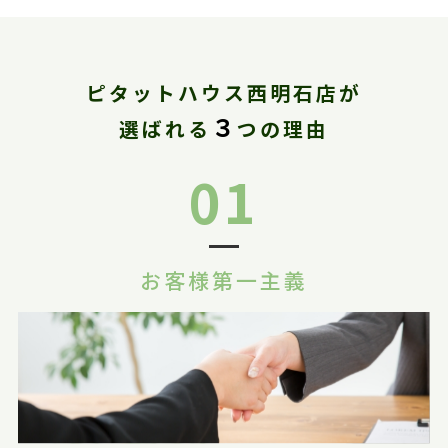
ピタットハウス西明石店が
３
選ばれる
つの理由
01
お客様第一主義