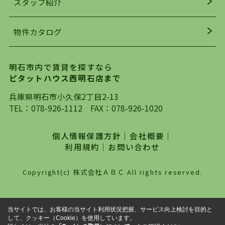
スタッフ紹介
均年齢も若く、お客様の事を第一に考え、毎日新
着の物件の情報をリサーチし、ＨＰにて随時更新
物件カタログ
を行っており地域最大級の情報取扱量を誇ってお
ります。店頭で限られた物件をご紹介する、従来
の不動産のスタイルではなく、まずは、お客様ご
明石市内で賃貸を探すなら
自身でインターネットを利用し、理想のお部屋を
ピタットハウス西明石店まで
探していただき、選択していただいた物件情報に
対して、専門知識を持ったスタッフがサポートさ
兵庫県明石市小久保2丁目2-13
せていただくスタイルを心がけております。私た
TEL：
078-926-1112
FAX：078-926-1020
ちピタットハウス西明石店が大切にしていること
は、一度だけでは終わらない、お客様との末長い
個人情報保護方針
｜
会社概要
｜
お付き合いです。初めての一人暮らしから、就
利用規約
｜
お問い合わせ
職・ご結婚・売買物件の購入、などなど一生涯に
わたる、良きアドバイザーとして、地域に密着し
Copyright(c) 株式会社ＡＢＣ All rights reserved.
た営業スタイルで様々なお役立ちができればと強
く思っております。ぜひ、明石市・神戸市西区で
物件をお探しになってる方は、お気軽にお問い合
当サイトでは、お客様の当サイト利用状況把握、サービス向上検討を目的と
わせください。
して、クッキー（Cookie）を使用しています。