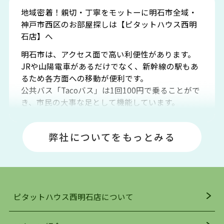
地域密着！親切・丁寧をモットーに明石市全域・
神戸市西区のお部屋探しは【ピタットハウス西明
石店】へ
明石市は、アクセス面で高い利便性があります。
JRや山陽電車があるだけでなく、新幹線の駅もあ
るため各方面への移動が便利です。
公共バス「Tacoバス」は1回100円で乗ることがで
き、市民の大事な足として機能しています。
明石エリアは海沿いに位置しているため、海水浴
場や釣りスポットが多くあります。JR「大久保
弊社についてをもっとみる
駅」周辺には、ビブレ・イオンをはじめとした買
い物施設も多くあり、買い物にも困りません。
アクセス・趣味・レジャー・買い物、全てがバラ
ンスよく揃っているのが、明石市の住みやすさ・
人気の理由です。
ピタットハウス西明石店について
明石駅・西明石駅を中心に、明石市・神戸市西区
でお部屋探している方は、ぜひ当ＨＰにて物件を
お探しになってください。弊社は、スタッフの平