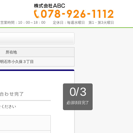
営業時間：
10：00～18：00
定休日：
毎週水曜日 第1・第3火曜日
所在地
県明石市小久保３丁目
0
/
3
必須項目完了
せください