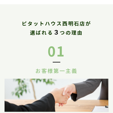
ピタットハウス西明石店が
３
選ばれる
つの理由
01
お客様第一主義