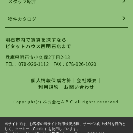
スタッフ紹介
均年齢も若く、お客様の事を第一に考え、毎日新
着の物件の情報をリサーチし、ＨＰにて随時更新
物件カタログ
を行っており地域最大級の情報取扱量を誇ってお
ります。店頭で限られた物件をご紹介する、従来
の不動産のスタイルではなく、まずは、お客様ご
明石市内で賃貸を探すなら
自身でインターネットを利用し、理想のお部屋を
ピタットハウス西明石店まで
探していただき、選択していただいた物件情報に
対して、専門知識を持ったスタッフがサポートさ
兵庫県明石市小久保2丁目2-13
せていただくスタイルを心がけております。私た
TEL：
078-926-1112
FAX：078-926-1020
ちピタットハウス西明石店が大切にしていること
は、一度だけでは終わらない、お客様との末長い
個人情報保護方針
｜
会社概要
｜
お付き合いです。初めての一人暮らしから、就
利用規約
｜
お問い合わせ
職・ご結婚・売買物件の購入、などなど一生涯に
わたる、良きアドバイザーとして、地域に密着し
Copyright(c) 株式会社ＡＢＣ All rights reserved.
た営業スタイルで様々なお役立ちができればと強
く思っております。ぜひ、明石市・神戸市西区で
物件をお探しになってる方は、お気軽にお問い合
当サイトでは、お客様の当サイト利用状況把握、サービス向上検討を目的と
わせください。
して、クッキー（Cookie）を使用しています。