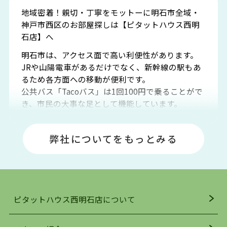
地域密着！親切・丁寧をモットーに明石市全域・
神戸市西区のお部屋探しは【ピタットハウス西明
石店】へ
明石市は、アクセス面で高い利便性があります。
JRや山陽電車があるだけでなく、新幹線の駅もあ
るため各方面への移動が便利です。
公共バス「Tacoバス」は1回100円で乗ることがで
き、市民の大事な足として機能しています。
明石エリアは海沿いに位置しているため、海水浴
場や釣りスポットが多くあります。JR「大久保
弊社についてをもっとみる
駅」周辺には、ビブレ・イオンをはじめとした買
い物施設も多くあり、買い物にも困りません。
アクセス・趣味・レジャー・買い物、全てがバラ
ンスよく揃っているのが、明石市の住みやすさ・
人気の理由です。
ピタットハウス西明石店について
明石駅・西明石駅を中心に、明石市・神戸市西区
でお部屋探している方は、ぜひ当ＨＰにて物件を
お探しになってください。弊社は、スタッフの平