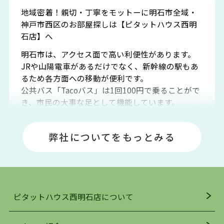
地域密着！親切・丁寧をモットーに明石市全域・
神戸市西区のお部屋探しは【ピタットハウス西明
石店】へ
明石市は、アクセス面で高い利便性があります。
JRや山陽電車があるだけでなく、新幹線の駅もあ
るため各方面への移動が便利です。
公共バス「Tacoバス」は1回100円で乗ることがで
き、市民の大事な足として機能しています。
明石エリアは海沿いに位置しているため、海水浴
場や釣りスポットが多くあります。JR「大久保
弊社についてをもっとみる
駅」周辺には、ビブレ・イオンをはじめとした買
い物施設も多くあり、買い物にも困りません。
アクセス・趣味・レジャー・買い物、全てがバラ
ンスよく揃っているのが、明石市の住みやすさ・
人気の理由です。
ピタットハウス西明石店について
明石駅・西明石駅を中心に、明石市・神戸市西区
でお部屋探している方は、ぜひ当ＨＰにて物件を
お探しになってください。弊社は、スタッフの平