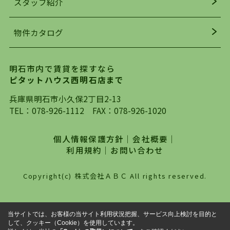
スタッフ紹介
均年齢も若く、お客様の事を第一に考え、毎日新
着の物件の情報をリサーチし、ＨＰにて随時更新
物件カタログ
を行っており地域最大級の情報取扱量を誇ってお
ります。店頭で限られた物件をご紹介する、従来
の不動産のスタイルではなく、まずは、お客様ご
明石市内で賃貸を探すなら
自身でインターネットを利用し、理想のお部屋を
ピタットハウス西明石店まで
探していただき、選択していただいた物件情報に
対して、専門知識を持ったスタッフがサポートさ
兵庫県明石市小久保2丁目2-13
せていただくスタイルを心がけております。私た
TEL：
078-926-1112
FAX：078-926-1020
ちピタットハウス西明石店が大切にしていること
は、一度だけでは終わらない、お客様との末長い
個人情報保護方針
｜
会社概要
｜
お付き合いです。初めての一人暮らしから、就
利用規約
｜
お問い合わせ
職・ご結婚・売買物件の購入、などなど一生涯に
わたる、良きアドバイザーとして、地域に密着し
Copyright(c) 株式会社ＡＢＣ All rights reserved.
た営業スタイルで様々なお役立ちができればと強
く思っております。ぜひ、明石市・神戸市西区で
物件をお探しになってる方は、お気軽にお問い合
当サイトでは、お客様の当サイト利用状況把握、サービス向上検討を目的と
わせください。
して、クッキー（Cookie）を使用しています。