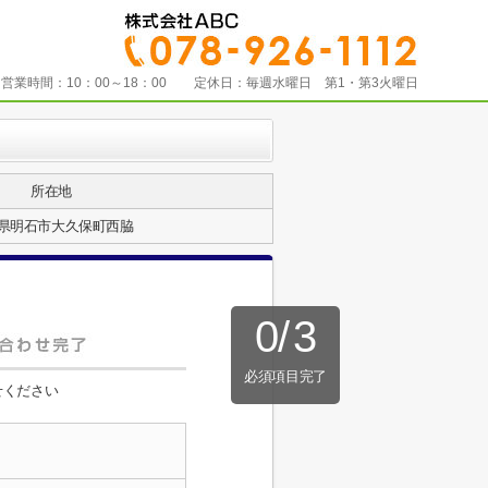
営業時間：
10：00～18：00
定休日：
毎週水曜日 第1・第3火曜日
所在地
県明石市大久保町西脇
0
/
3
必須項目完了
せください