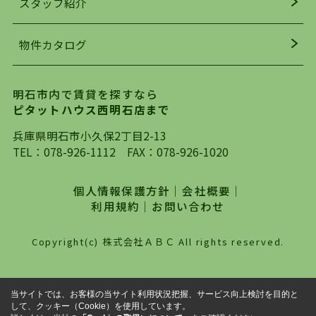
スタッフ紹介
均年齢も若く、お客様の事を第一に考え、毎日新
着の物件の情報をリサーチし、ＨＰにて随時更新
物件カタログ
を行っており地域最大級の情報取扱量を誇ってお
ります。店頭で限られた物件をご紹介する、従来
の不動産のスタイルではなく、まずは、お客様ご
明石市内で賃貸を探すなら
自身でインターネットを利用し、理想のお部屋を
ピタットハウス西明石店まで
探していただき、選択していただいた物件情報に
対して、専門知識を持ったスタッフがサポートさ
兵庫県明石市小久保2丁目2-13
せていただくスタイルを心がけております。私た
TEL：
078-926-1112
FAX：078-926-1020
ちピタットハウス西明石店が大切にしていること
は、一度だけでは終わらない、お客様との末長い
個人情報保護方針
｜
会社概要
｜
お付き合いです。初めての一人暮らしから、就
利用規約
｜
お問い合わせ
職・ご結婚・売買物件の購入、などなど一生涯に
わたる、良きアドバイザーとして、地域に密着し
Copyright(c) 株式会社ＡＢＣ All rights reserved.
た営業スタイルで様々なお役立ちができればと強
く思っております。ぜひ、明石市・神戸市西区で
物件をお探しになってる方は、お気軽にお問い合
当サイトでは、お客様の当サイト利用状況把握、サービス向上検討を目的と
わせください。
して、クッキー（Cookie）を使用しています。