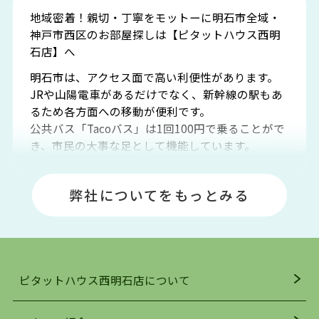
地域密着！親切・丁寧をモットーに明石市全域・
神戸市西区のお部屋探しは【ピタットハウス西明
石店】へ
明石市は、アクセス面で高い利便性があります。
JRや山陽電車があるだけでなく、新幹線の駅もあ
るため各方面への移動が便利です。
公共バス「Tacoバス」は1回100円で乗ることがで
き、市民の大事な足として機能しています。
明石エリアは海沿いに位置しているため、海水浴
場や釣りスポットが多くあります。JR「大久保
弊社についてをもっとみる
駅」周辺には、ビブレ・イオンをはじめとした買
い物施設も多くあり、買い物にも困りません。
アクセス・趣味・レジャー・買い物、全てがバラ
ンスよく揃っているのが、明石市の住みやすさ・
人気の理由です。
ピタットハウス西明石店について
明石駅・西明石駅を中心に、明石市・神戸市西区
でお部屋探している方は、ぜひ当ＨＰにて物件を
お探しになってください。弊社は、スタッフの平