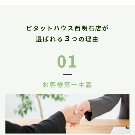
ピタットハウス西明石店が
３
選ばれる
つの理由
01
お客様第一主義