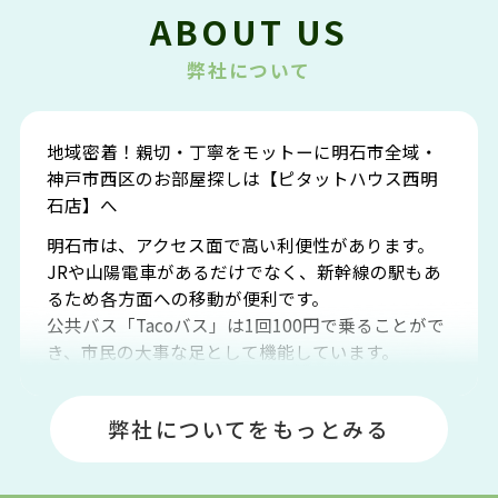
ABOUT US
弊社について
地域密着！親切・丁寧をモットーに明石市全域・
神戸市西区のお部屋探しは【ピタットハウス西明
石店】へ
明石市は、アクセス面で高い利便性があります。
JRや山陽電車があるだけでなく、新幹線の駅もあ
るため各方面への移動が便利です。
公共バス「Tacoバス」は1回100円で乗ることがで
き、市民の大事な足として機能しています。
明石エリアは海沿いに位置しているため、海水浴
場や釣りスポットが多くあります。JR「大久保
弊社についてをもっとみる
駅」周辺には、ビブレ・イオンをはじめとした買
い物施設も多くあり、買い物にも困りません。
アクセス・趣味・レジャー・買い物、全てがバラ