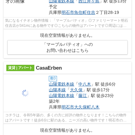
山陽電鉄本線
「
西江井ヶ島
」駅 徒歩13分
予定
兵庫県
明石市
魚住町住吉
２丁目28-19
気になるイチオシ物件情報：「マーブルパティオ」◎ファミリーマート明石
住吉店が341mにある物件です◎こちらの物件はアパートです◎周辺には、
徒歩4分で利用できる駅があります◎山陽電鉄...
現在空室情報がありません。
「マーブルパティオ」への
お問い合わせはこちら
CasaErben
賃貸 | アパート
敷0
山陽電鉄本線
「
中八木
」駅 徒歩6分
山陽本線
「
大久保
」駅 徒歩17分
山陽電鉄本線
「
藤江
」駅 徒歩23分
築2年
兵庫県
明石市
大久保町八木
コチラは、令和5年築の、多くの方に好評の物件となります！こちらの物件
はアパートです！徒歩6分に駅のある、ニーズの高い物件です！明石市の山
陽電鉄本線中八木近辺にある物件の事な...
現在空室情報がありません。