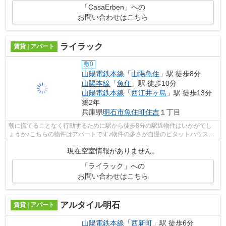
「CasaErben」への
お問い合わせはこちら
ライラック
賃貸 | アパート
敷0
山陽電鉄本線
「
山陽魚住
」駅 徒歩8分
山陽本線
「
魚住
」駅 徒歩10分
山陽電鉄本線
「
西江井ヶ島
」駅 徒歩13分
築2年
兵庫県
明石市
魚住町住吉
１丁目
朝に慌てることなく行動するために駅から徒歩8分の駅近物件はいかがでし
ょうか♪こちらの物件はアパートです♪物件の多さが自慢のピタットハウス西
明石店ＡＢＣにご連絡ください♪山陽電...
現在空室情報がありません。
「ライラック」への
お問い合わせはこちら
アルタイル明石
賃貸 | アパート
山陽電鉄本線
「
西新町
」駅 徒歩6分