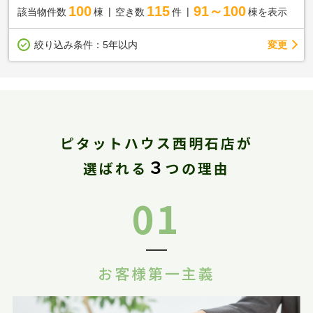
100
115
91～100
該当物件数
棟
空き数
件
棟を表示
変更
絞り込み条件：
5年以内
ピタットハウス西明石店が
３
選ばれる
つの理由
01
お客様第一主義