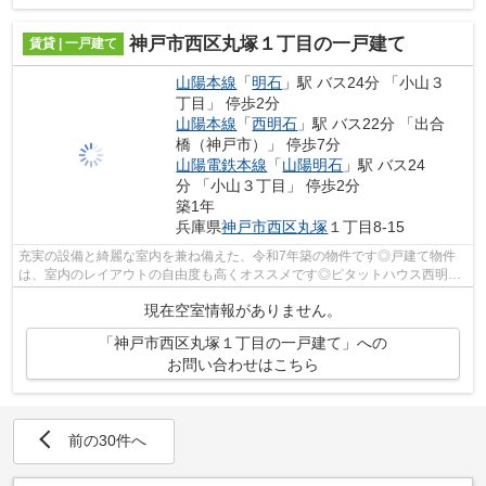
神戸市西区丸塚１丁目の一戸建て
賃貸 | 一戸建て
山陽本線
「
明石
」駅 バス24分 「小山３
丁目」 停歩2分
山陽本線
「
西明石
」駅 バス22分 「出合
橋（神戸市）」 停歩7分
山陽電鉄本線
「
山陽明石
」駅 バス24
分 「小山３丁目」 停歩2分
築1年
兵庫県
神戸市西区
丸塚
１丁目8-15
充実の設備と綺麗な室内を兼ね備えた、令和7年築の物件です◎戸建て物件
は、室内のレイアウトの自由度も高くオススメです◎ピタットハウス西明石
店ＡＢＣで賃貸戸建てをお探しなら、神戸...
現在空室情報がありません。
「神戸市西区丸塚１丁目の一戸建て」への
お問い合わせはこちら
前の30件へ