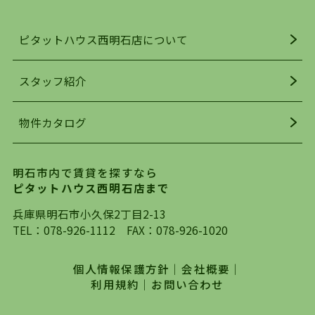
ンスよく揃っているのが、明石市の住みやすさ・
人気の理由です。
ピタットハウス西明石店について
明石駅・西明石駅を中心に、明石市・神戸市西区
でお部屋探している方は、ぜひ当ＨＰにて物件を
お探しになってください。弊社は、スタッフの平
スタッフ紹介
均年齢も若く、お客様の事を第一に考え、毎日新
着の物件の情報をリサーチし、ＨＰにて随時更新
物件カタログ
を行っており地域最大級の情報取扱量を誇ってお
ります。店頭で限られた物件をご紹介する、従来
の不動産のスタイルではなく、まずは、お客様ご
明石市内で賃貸を探すなら
自身でインターネットを利用し、理想のお部屋を
ピタットハウス西明石店まで
探していただき、選択していただいた物件情報に
対して、専門知識を持ったスタッフがサポートさ
兵庫県明石市小久保2丁目2-13
せていただくスタイルを心がけております。私た
TEL：
078-926-1112
FAX：078-926-1020
ちピタットハウス西明石店が大切にしていること
は、一度だけでは終わらない、お客様との末長い
個人情報保護方針
｜
会社概要
｜
お付き合いです。初めての一人暮らしから、就
利用規約
｜
お問い合わせ
職・ご結婚・売買物件の購入、などなど一生涯に
わたる、良きアドバイザーとして、地域に密着し