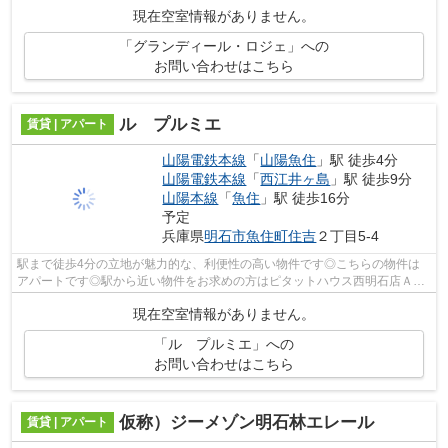
力的♪使い勝手の良いアパートでイチオシ...
現在空室情報がありません。
「グランディール・ロジェ」への
お問い合わせはこちら
ル プルミエ
賃貸 | アパート
山陽電鉄本線
「
山陽魚住
」駅 徒歩4分
山陽電鉄本線
「
西江井ヶ島
」駅 徒歩9分
山陽本線
「
魚住
」駅 徒歩16分
予定
兵庫県
明石市
魚住町住吉
２丁目5-4
駅まで徒歩4分の立地が魅力的な、利便性の高い物件です◎こちらの物件は
アパートです◎駅から近い物件をお求めの方はピタットハウス西明石店ＡＢ
Ｃまでご連絡ください◎山陽電鉄本線山陽...
現在空室情報がありません。
「ル プルミエ」への
お問い合わせはこちら
仮称）ジーメゾン明石林エレール
賃貸 | アパート