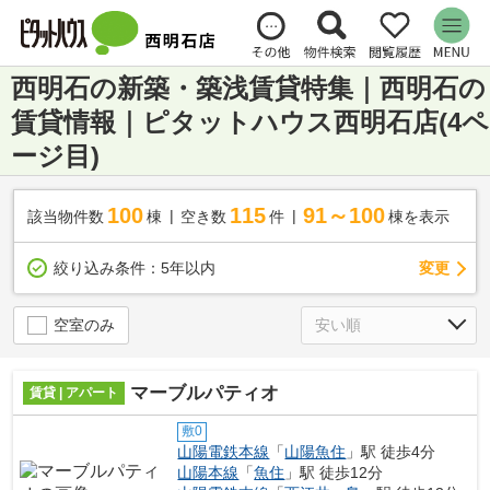
西明石の新築・築浅賃貸特集｜西明石の
賃貸情報｜ピタットハウス西明石店(4ペ
ージ目)
100
115
91～100
該当物件数
棟
空き数
件
棟を表示
変更
絞り込み条件：
5年以内
空室のみ
マーブルパティオ
賃貸 | アパート
敷0
山陽電鉄本線
「
山陽魚住
」駅 徒歩4分
山陽本線
「
魚住
」駅 徒歩12分