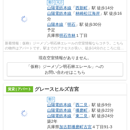
敷0
礼0
山陽電鉄本線
「
西新町
」駅 徒歩14分
山陽電鉄本線
「
林崎松江海岸
」駅 徒歩16
分
山陽本線
「
明石
」駅 徒歩30分
予定
兵庫県
明石市
林
１丁目
新着情報：仮称）ジーメゾン明石林エレールの空室情報ならコチラ。こちら
の物件はアパートです。駅までのアクセスが良い、徒歩14分のところに位置
する物件です。当社は明石市にある賃...
現在空室情報がありません。
「仮称）ジーメゾン明石林エレール」への
お問い合わせはこちら
グレースヒルズ古宮
賃貸 | アパート
敷0
山陽電鉄本線
「
西二見
」駅 徒歩9分
山陽電鉄本線
「
播磨町
」駅 徒歩22分
山陽電鉄本線
「
東二見
」駅 徒歩24分
築2年
兵庫県
加古郡播磨町
古宮
４丁目91-3