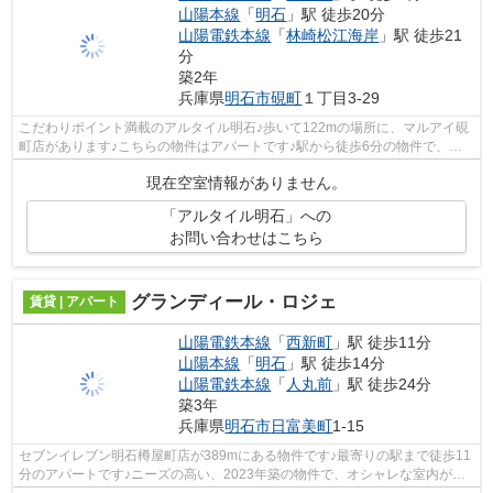
山陽本線
「
明石
」駅 徒歩20分
山陽電鉄本線
「
林崎松江海岸
」駅 徒歩21
分
築2年
兵庫県
明石市
硯町
１丁目3-29
こだわりポイント満載のアルタイル明石♪歩いて122mの場所に、マルアイ硯
町店があります♪こちらの物件はアパートです♪駅から徒歩6分の物件で、電
車での通勤にも便利な立地です♪山陽電鉄...
現在空室情報がありません。
「アルタイル明石」への
お問い合わせはこちら
グランディール・ロジェ
賃貸 | アパート
山陽電鉄本線
「
西新町
」駅 徒歩11分
山陽本線
「
明石
」駅 徒歩14分
山陽電鉄本線
「
人丸前
」駅 徒歩24分
築3年
兵庫県
明石市
日富美町
1-15
セブンイレブン明石樽屋町店が389mにある物件です♪最寄りの駅まで徒歩11
分のアパートです♪ニーズの高い、2023年築の物件で、オシャレな室内が魅