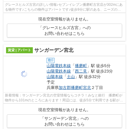
グレースヒルズ古宮の詳しい情報♪セブンイレブン播磨町古宮店が302mにあ
る物件です♪こちらの物件はアパートです♪徒歩9分に駅のある、ニーズの高
い物件です♪山陽電鉄本線西二見付近でお...
現在空室情報がありません。
「グレースヒルズ古宮」への
お問い合わせはこちら
サンガーデン宮北
賃貸 | アパート
敷0
山陽電鉄本線
「
播磨町
」駅 徒歩5分
山陽電鉄本線
「
西二見
」駅 徒歩23分
山陽本線
「
土山
」駅 徒歩32分
予定
兵庫県
加古郡播磨町
宮北
２丁目
新着情報：サンガーデン宮北の空室情報ならコチラ！みなと銀行 播磨町が
物件から101mのところにあります！周辺には、徒歩5分で利用できる駅があ
ります！こちらの物件はアパートです！...
現在空室情報がありません。
「サンガーデン宮北」への
お問い合わせはこちら