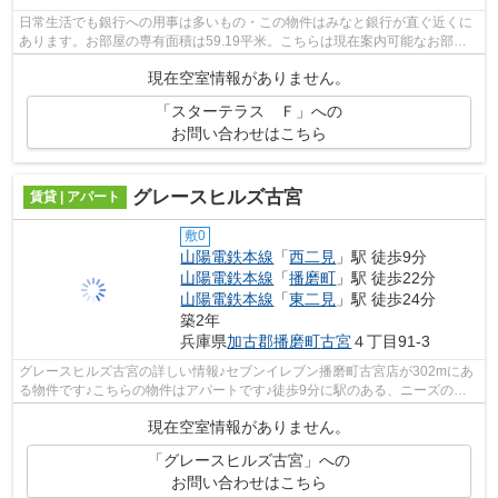
日常生活でも銀行への用事は多いもの・この物件はみなと銀行が直ぐ近くに
あります。お部屋の専有面積は59.19平米。こちらは現在案内可能なお部屋
ですので是非ご内覧下さい。費用を抑え...
現在空室情報がありません。
「スターテラス Ｆ」への
お問い合わせはこちら
グレースヒルズ古宮
賃貸 | アパート
敷0
山陽電鉄本線
「
西二見
」駅 徒歩9分
山陽電鉄本線
「
播磨町
」駅 徒歩22分
山陽電鉄本線
「
東二見
」駅 徒歩24分
築2年
兵庫県
加古郡播磨町
古宮
４丁目91-3
グレースヒルズ古宮の詳しい情報♪セブンイレブン播磨町古宮店が302mにあ
る物件です♪こちらの物件はアパートです♪徒歩9分に駅のある、ニーズの高
い物件です♪山陽電鉄本線西二見付近でお...
現在空室情報がありません。
「グレースヒルズ古宮」への
お問い合わせはこちら