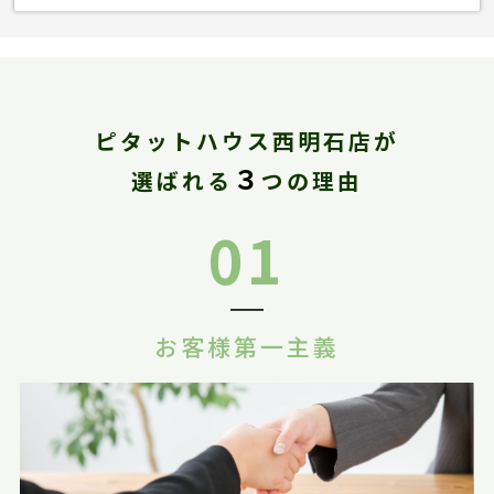
ピタットハウス西明石店が
３
選ばれる
つの理由
01
お客様第一主義