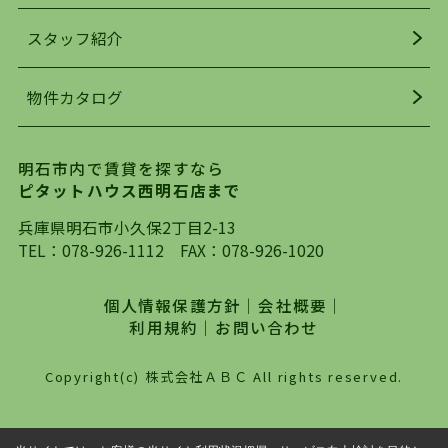
でお部屋探している方は、ぜひ当ＨＰにて物件を
お探しになってください。弊社は、スタッフの平
スタッフ紹介
均年齢も若く、お客様の事を第一に考え、毎日新
着の物件の情報をリサーチし、ＨＰにて随時更新
物件カタログ
を行っており地域最大級の情報取扱量を誇ってお
ります。店頭で限られた物件をご紹介する、従来
の不動産のスタイルではなく、まずは、お客様ご
明石市内で賃貸を探すなら
自身でインターネットを利用し、理想のお部屋を
ピタットハウス西明石店まで
探していただき、選択していただいた物件情報に
対して、専門知識を持ったスタッフがサポートさ
兵庫県明石市小久保2丁目2-13
せていただくスタイルを心がけております。私た
TEL：
078-926-1112
FAX：078-926-1020
ちピタットハウス西明石店が大切にしていること
は、一度だけでは終わらない、お客様との末長い
個人情報保護方針
｜
会社概要
｜
お付き合いです。初めての一人暮らしから、就
利用規約
｜
お問い合わせ
職・ご結婚・売買物件の購入、などなど一生涯に
わたる、良きアドバイザーとして、地域に密着し
Copyright(c) 株式会社ＡＢＣ All rights reserved.
た営業スタイルで様々なお役立ちができればと強
く思っております。ぜひ、明石市・神戸市西区で
物件をお探しになってる方は、お気軽にお問い合