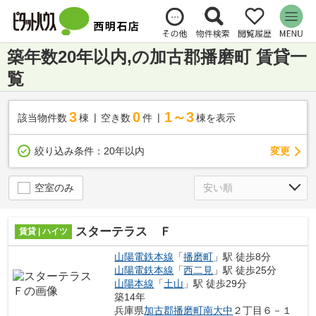
築年数20年以内,の加古郡播磨町 賃貸一
覧
3
0
1～3
該当物件数
棟
空き数
件
棟を表示
変更
絞り込み条件：
20年以内
空室のみ
スターテラス Ｆ
賃貸 | ハイツ
山陽電鉄本線
「
播磨町
」駅 徒歩8分
山陽電鉄本線
「
西二見
」駅 徒歩25分
山陽本線
「
土山
」駅 徒歩29分
築14年
兵庫県
加古郡播磨町
南大中
２丁目６－１