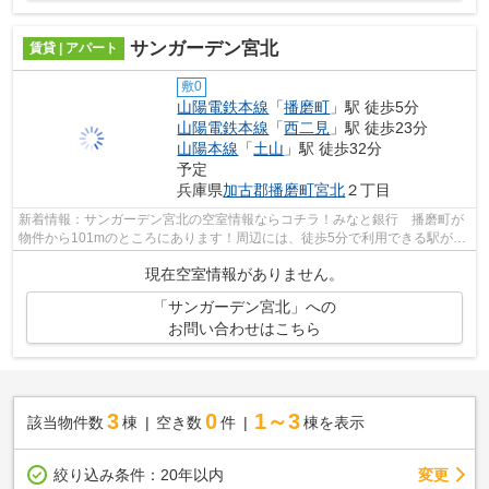
サンガーデン宮北
賃貸 | アパート
敷0
山陽電鉄本線
「
播磨町
」駅 徒歩5分
山陽電鉄本線
「
西二見
」駅 徒歩23分
山陽本線
「
土山
」駅 徒歩32分
予定
兵庫県
加古郡播磨町
宮北
２丁目
新着情報：サンガーデン宮北の空室情報ならコチラ！みなと銀行 播磨町が
物件から101mのところにあります！周辺には、徒歩5分で利用できる駅があ
ります！こちらの物件はアパートです！...
現在空室情報がありません。
「サンガーデン宮北」への
お問い合わせはこちら
3
0
1～3
該当物件数
棟
空き数
件
棟を表示
変更
絞り込み条件：
20年以内