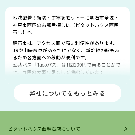
地域密着！親切・丁寧をモットーに明石市全域・
神戸市西区のお部屋探しは【ピタットハウス西明
石店】へ
明石市は、アクセス面で高い利便性があります。
JRや山陽電車があるだけでなく、新幹線の駅もあ
るため各方面への移動が便利です。
公共バス「Tacoバス」は1回100円で乗ることがで
き、市民の大事な足として機能しています。
明石エリアは海沿いに位置しているため、海水浴
場や釣りスポットが多くあります。JR「大久保
弊社についてをもっとみる
駅」周辺には、ビブレ・イオンをはじめとした買
い物施設も多くあり、買い物にも困りません。
アクセス・趣味・レジャー・買い物、全てがバラ
ンスよく揃っているのが、明石市の住みやすさ・
人気の理由です。
ピタットハウス西明石店について
明石駅・西明石駅を中心に、明石市・神戸市西区