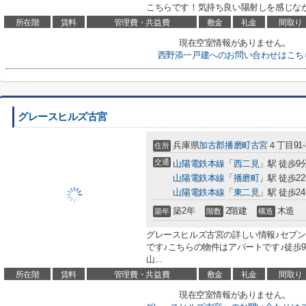
こちらです！気持ち良い陽射しを感じなが
所在階
賃料
管理費・共益費
敷金
礼金
間取り
現在空室情報がありません。
西野添一戸建へのお問い合わせはこち
グレースヒルズ古宮
兵庫県
加古郡播磨町
古宮
４丁目91-
住所
交通
山陽電鉄本線
「
西二見
」駅 徒歩9
山陽電鉄本線
「
播磨町
」駅 徒歩2
山陽電鉄本線
「
東二見
」駅 徒歩2
築2年
2階建
木造
築年
階数
構造
グレースヒルズ古宮の詳しい情報♪セブン
です♪こちらの物件はアパートです♪徒歩
山...
所在階
賃料
管理費・共益費
敷金
礼金
間取り
現在空室情報がありません。