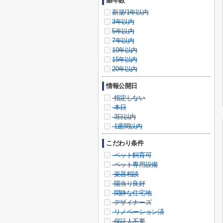
築年数
新築/1年以内
3年以内
5年以内
7年以内
10年以内
15年以内
20年以内
情報公開日
指定しない
本日
3日以内
1週間以内
こだわり条件
ペット飼育可
ペット専用設備
楽器相談
陽当り良好
閑静な住宅地
デザイナーズ
リノベーション済
保証人不要