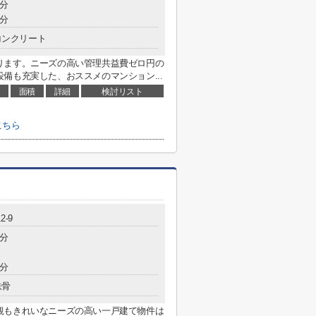
6分
3分
コンクリート
ります。ニーズの高い管理共益費ゼロ円の
備も充実した、おススメのマンション...
面積
詳細
検討リスト
こちら
2-9
8分
2分
鉄骨
観もきれいなニーズの高い一戸建て物件は