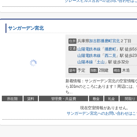
グレースヒルズ古宮へのお問い合わせは
サンガーデン宮北
兵庫県
加古郡播磨町
宮北
２丁目
住所
交通
山陽電鉄本線
「
播磨町
」駅 徒歩5
山陽電鉄本線
「
西二見
」駅 徒歩2
山陽本線
「
土山
」駅 徒歩32分
予定
2階建
木造
築年
階数
構造
新着情報：サンガーデン宮北の空室情報
ら101mのところにあります！周辺には
ち...
所在階
賃料
管理費・共益費
敷金
礼金
間取り
現在空室情報がありません。
サンガーデン宮北へのお問い合わせはこ