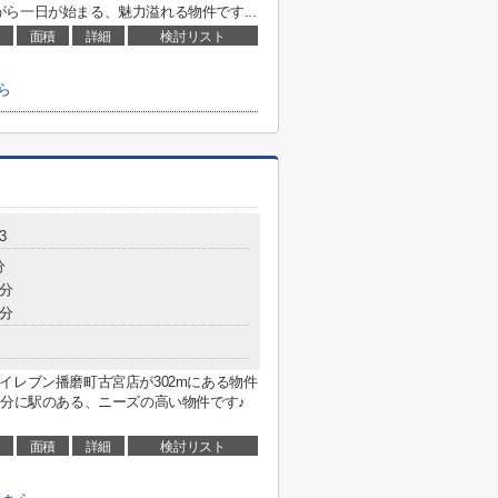
ら一日が始まる、魅力溢れる物件です...
面積
詳細
検討リスト
ら
3
分
2分
4分
イレブン播磨町古宮店が302mにある物件
9分に駅のある、ニーズの高い物件です♪
面積
詳細
検討リスト