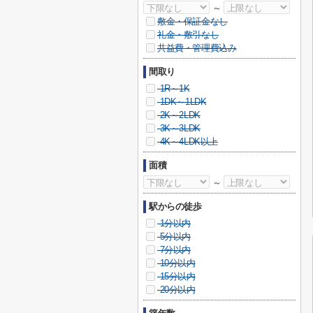
～
敷金・保証金なし
礼金・敷引なし
共益費・管理費込み
間取り
1R～1K
1DK～1LDK
2K～2LDK
3K～3LDK
4K～4LDK以上
面積
～
駅からの徒歩
1分以内
5分以内
7分以内
10分以内
15分以内
20分以内