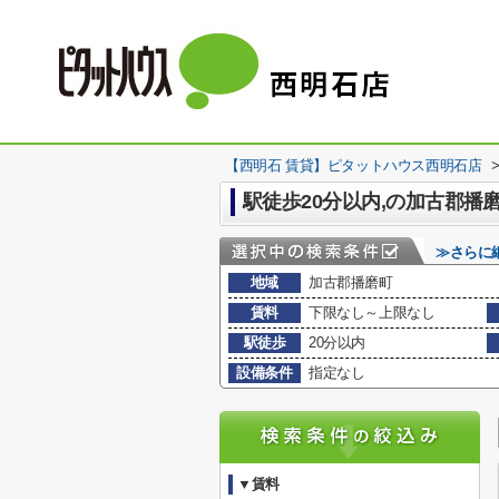
【西明石 賃貸】ピタットハウス西明石店
駅徒歩20分以内,の加古郡播
≫さらに
地域
加古郡播磨町
賃料
下限なし～上限なし
駅徒歩
20分以内
設備条件
指定なし
▼賃料