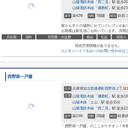
山陽電鉄本線
「
西二見
」駅 徒歩2
山陽電鉄本線
「
播磨町
」駅 徒歩2
築42年
7階建
鉄筋
築年
階数
構造
家からすぐの場所にセブンイレブンがあ
お部屋は新生活にも向いています。共用設
所在階
賃料
管理費・共益費
敷金
礼金
間取り
現在空室情報がありません。
ユニオンハイツ土山へのお問い合わせは
西野添一戸建
兵庫県
加古郡播磨町
西野添
２丁目1
住所
交通
山陽電鉄本線
「
播磨町
」駅 徒歩1
山陽本線
「
土山
」駅 徒歩15分
山陽電鉄本線
「
西二見
」駅 徒歩2
築23年
2階建
軽量
築年
階数
構造
「西野添一戸建」のここがイチオシ！外