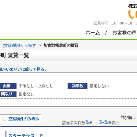
営業時間：
10：00～18
>
(賃貸)地域から探す
>
加古郡播磨町の賃貸
磨町 賃貸一覧
細かいエリアに絞って見る。
面積
下限なし～上限なし
築年数
指定しない
間取り
指定なし
並び順：
空室物件のみ表示
5
1-5
該当公開件数
棟
棟表示
スターテラス Ｆ