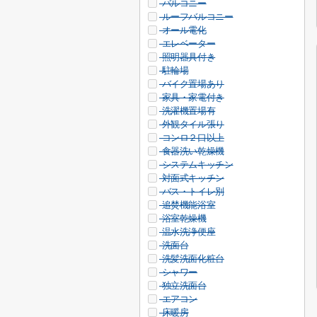
バルコニー
ルーフバルコニー
オール電化
エレベーター
照明器具付き
駐輪場
バイク置場あり
家具・家電付き
洗濯機置場有
外観タイル張り
コンロ２口以上
食器洗い乾燥機
システムキッチン
対面式キッチン
バス・トイレ別
追焚機能浴室
浴室乾燥機
温水洗浄便座
洗面台
洗髪洗面化粧台
シャワー
独立洗面台
エアコン
床暖房