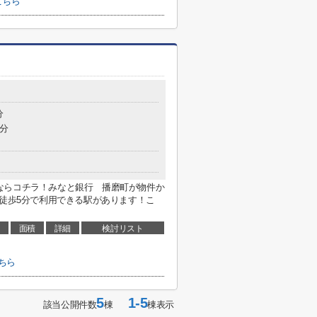
こちら
分
3分
ならコチラ！みなと銀行 播磨町が物件か
、徒歩5分で利用できる駅があります！こ
面積
詳細
検討リスト
ちら
5
1-5
該当公開件数
棟
棟表示