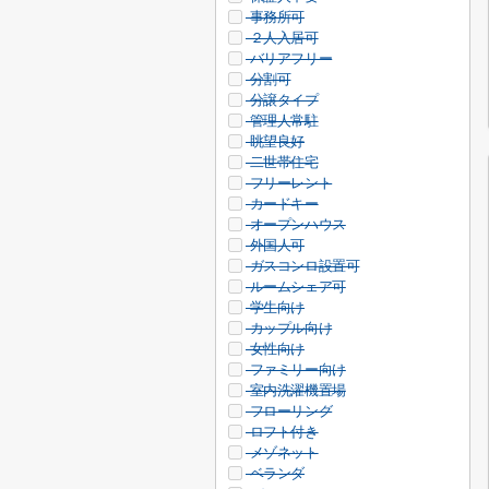
事務所可
２人入居可
バリアフリー
分割可
分譲タイプ
管理人常駐
眺望良好
二世帯住宅
フリーレント
カードキー
オープンハウス
外国人可
ガスコンロ設置可
ルームシェア可
学生向け
カップル向け
女性向け
ファミリー向け
室内洗濯機置場
フローリング
ロフト付き
メゾネット
ベランダ