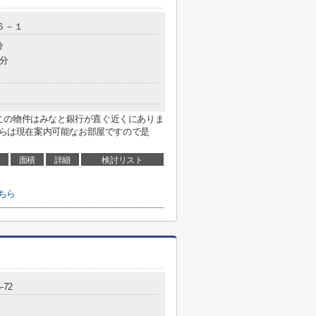
６－１
分
5分
この物件はみなと銀行が直ぐ近くにありま
こちらは現在案内可能なお部屋ですので是
面積
詳細
検討リスト
ちら
-72