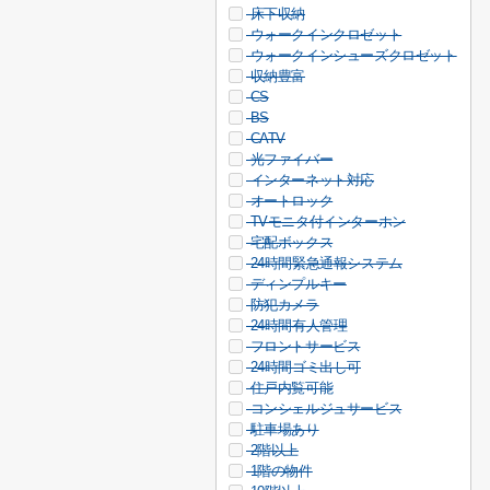
床下収納
ウォークインクロゼット
ウォークインシューズクロゼット
収納豊富
CS
BS
CATV
光ファイバー
インターネット対応
オートロック
TVモニタ付インターホン
宅配ボックス
24時間緊急通報システム
ディンプルキー
防犯カメラ
24時間有人管理
フロントサービス
24時間ゴミ出し可
住戸内覧可能
コンシェルジュサービス
駐車場あり
2階以上
1階の物件