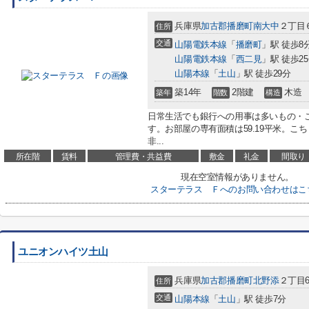
兵庫県
加古郡播磨町
南大中
２丁目
住所
交通
山陽電鉄本線
「
播磨町
」駅 徒歩8
山陽電鉄本線
「
西二見
」駅 徒歩2
山陽本線
「
土山
」駅 徒歩29分
築14年
2階建
木造
築年
階数
構造
日常生活でも銀行への用事は多いもの・
す。お部屋の専有面積は59.19平米。
非...
所在階
賃料
管理費・共益費
敷金
礼金
間取り
現在空室情報がありません。
スターテラス Ｆへのお問い合わせはこ
ユニオンハイツ土山
兵庫県
加古郡播磨町
北野添
２丁目6
住所
交通
山陽本線
「
土山
」駅 徒歩7分