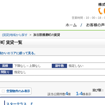
営業時間：
10：00～18
>
(賃貸)地域から探す
>
加古郡播磨町の賃貸
磨町 賃貸一覧
細かいエリアに絞って見る。
面積
下限なし～上限なし
築年数
指定しない
間取り
指定なし
並び順：
空室物件のみ表示
4
1-4
該当公開件数
棟
棟表示
スターテラス Ｆ