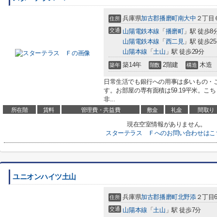
兵庫県
加古郡播磨町
南大中
２丁目
住所
交通
山陽電鉄本線
「
播磨町
」駅 徒歩8
山陽電鉄本線
「
西二見
」駅 徒歩2
山陽本線
「
土山
」駅 徒歩29分
築14年
2階建
木造
築年
階数
構造
日常生活でも銀行への用事は多いもの・
す。お部屋の専有面積は59.19平米。
非...
所在階
賃料
管理費・共益費
敷金
礼金
間取り
現在空室情報がありません。
スターテラス Ｆへのお問い合わせはこ
ユニオンハイツ土山
兵庫県
加古郡播磨町
北野添
２丁目6
住所
交通
山陽本線
「
土山
」駅 徒歩7分