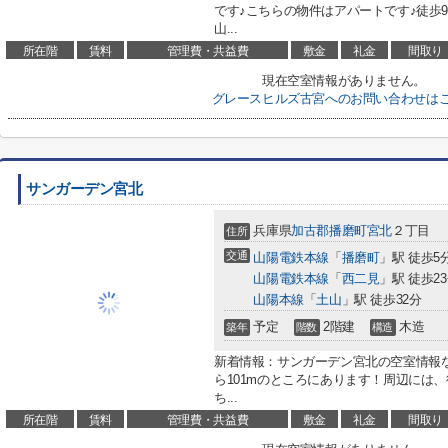
です♪こちらの物件はアパートです♪徒歩
山...
所在階
賃料
管理費・共益費
敷金
礼金
間取り
現在空室情報がありません。
グレースヒルズ古宮へのお問い合わせは
サンガーデン宮北
兵庫県
加古郡播磨町
宮北
２丁目
住所
交通
山陽電鉄本線
「
播磨町
」駅 徒歩5
山陽電鉄本線
「
西二見
」駅 徒歩2
山陽本線
「
土山
」駅 徒歩32分
予定
2階建
木造
築年
階数
構造
新着情報：サンガーデン宮北の空室情報
ら101mのところにあります！周辺には
ち...
所在階
賃料
管理費・共益費
敷金
礼金
間取り