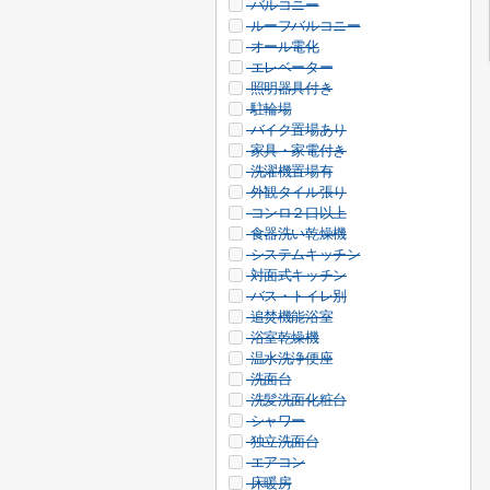
バルコニー
ルーフバルコニー
オール電化
エレベーター
照明器具付き
駐輪場
バイク置場あり
家具・家電付き
洗濯機置場有
外観タイル張り
コンロ２口以上
食器洗い乾燥機
システムキッチン
対面式キッチン
バス・トイレ別
追焚機能浴室
浴室乾燥機
温水洗浄便座
洗面台
洗髪洗面化粧台
シャワー
独立洗面台
エアコン
床暖房