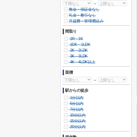
～
敷金・保証金なし
礼金・敷引なし
共益費・管理費込み
間取り
1R～1K
1DK～1LDK
2K～2LDK
3K～3LDK
4K～4LDK以上
面積
～
駅からの徒歩
1分以内
5分以内
7分以内
10分以内
15分以内
20分以内