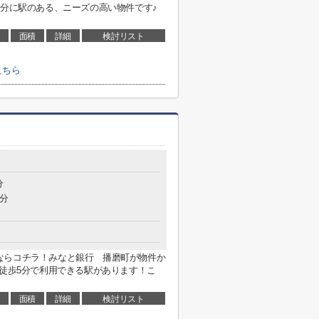
9分に駅のある、ニーズの高い物件です♪
面積
詳細
検討リスト
こちら
分
3分
ならコチラ！みなと銀行 播磨町が物件か
、徒歩5分で利用できる駅があります！こ
面積
詳細
検討リスト