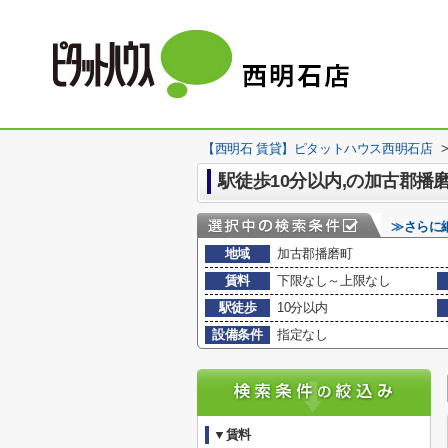
【西明石 賃貸】ピタットハウス西明石店
駅徒歩10分以内,の加古郡播
≫さらに
地域
加古郡播磨町
賃料
下限なし～上限なし
駅徒歩
10分以内
設備条件
指定なし
▼賃料