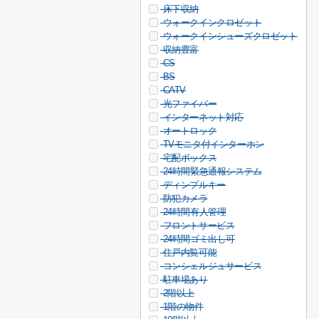
床下収納
ウォークインクロゼット
ウォークインシューズクロゼット
収納豊富
CS
BS
CATV
光ファイバー
インターネット対応
オートロック
TVモニタ付インターホン
宅配ボックス
24時間緊急通報システム
ディンプルキー
防犯カメラ
24時間有人管理
フロントサービス
24時間ゴミ出し可
住戸内覧可能
コンシェルジュサービス
駐車場あり
2階以上
1階の物件