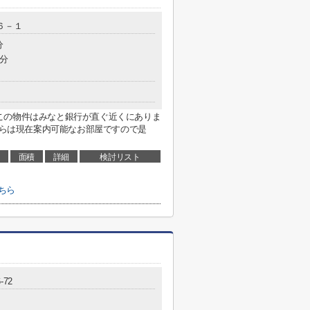
６－１
分
5分
この物件はみなと銀行が直ぐ近くにありま
こちらは現在案内可能なお部屋ですので是
面積
詳細
検討リスト
ちら
-72