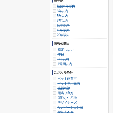
築年数
新築/1年以内
3年以内
5年以内
7年以内
10年以内
15年以内
20年以内
情報公開日
指定しない
本日
3日以内
1週間以内
こだわり条件
ペット飼育可
ペット専用設備
楽器相談
陽当り良好
閑静な住宅地
デザイナーズ
リノベーション済
保証人不要