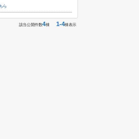
ちら
4
1-4
該当公開件数
棟
棟表示