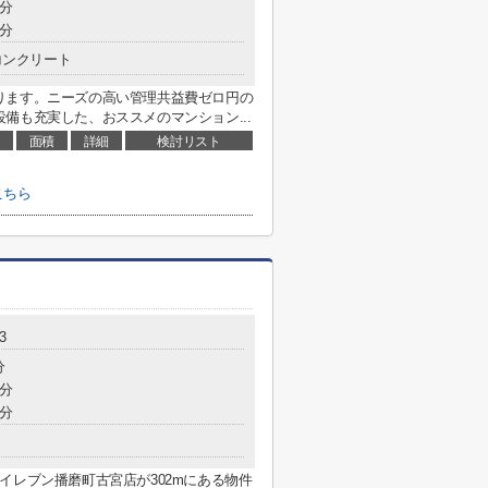
6分
3分
コンクリート
ります。ニーズの高い管理共益費ゼロ円の
備も充実した、おススメのマンション...
面積
詳細
検討リスト
こちら
3
分
2分
4分
イレブン播磨町古宮店が302mにある物件