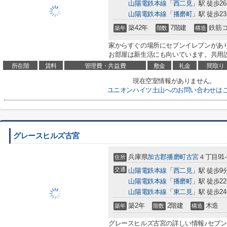
山陽電鉄本線
「
西二見
」駅 徒歩2
山陽電鉄本線
「
播磨町
」駅 徒歩2
築42年
7階建
鉄筋
築年
階数
構造
家からすぐの場所にセブンイレブンがあ
お部屋は新生活にも向いています。共用設
所在階
賃料
管理費・共益費
敷金
礼金
間取り
現在空室情報がありません。
ユニオンハイツ土山へのお問い合わせは
グレースヒルズ古宮
兵庫県
加古郡播磨町
古宮
４丁目91-
住所
交通
山陽電鉄本線
「
西二見
」駅 徒歩9
山陽電鉄本線
「
播磨町
」駅 徒歩2
山陽電鉄本線
「
東二見
」駅 徒歩2
築2年
2階建
木造
築年
階数
構造
グレースヒルズ古宮の詳しい情報♪セブン