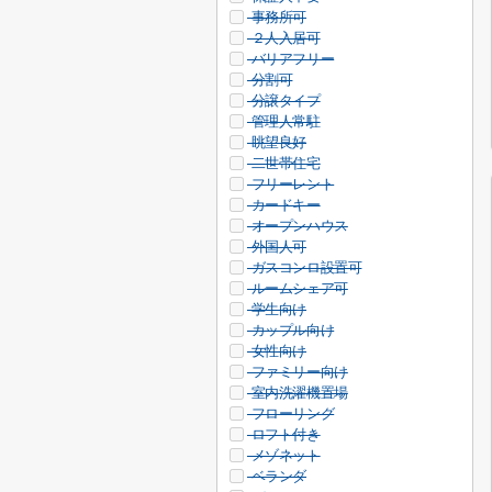
事務所可
２人入居可
バリアフリー
分割可
分譲タイプ
管理人常駐
眺望良好
二世帯住宅
フリーレント
カードキー
オープンハウス
外国人可
ガスコンロ設置可
ルームシェア可
学生向け
カップル向け
女性向け
ファミリー向け
室内洗濯機置場
フローリング
ロフト付き
メゾネット
ベランダ