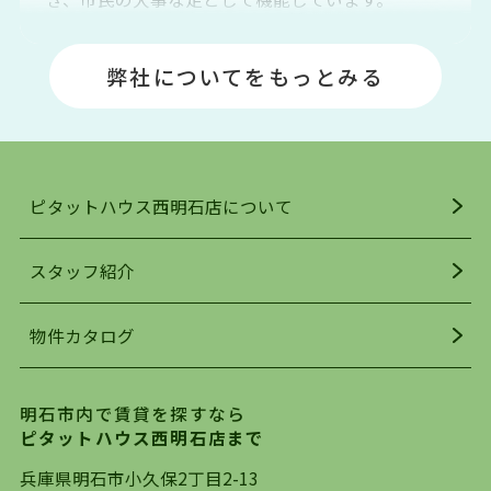
明石エリアは海沿いに位置しているため、海水浴
場や釣りスポットが多くあります。JR「大久保
弊社についてをもっとみる
駅」周辺には、ビブレ・イオンをはじめとした買
い物施設も多くあり、買い物にも困りません。
アクセス・趣味・レジャー・買い物、全てがバラ
ンスよく揃っているのが、明石市の住みやすさ・
人気の理由です。
ピタットハウス西明石店について
明石駅・西明石駅を中心に、明石市・神戸市西区
でお部屋探している方は、ぜひ当ＨＰにて物件を
お探しになってください。弊社は、スタッフの平
スタッフ紹介
均年齢も若く、お客様の事を第一に考え、毎日新
着の物件の情報をリサーチし、ＨＰにて随時更新
物件カタログ
を行っており地域最大級の情報取扱量を誇ってお
ります。店頭で限られた物件をご紹介する、従来
の不動産のスタイルではなく、まずは、お客様ご
明石市内で賃貸を探すなら
自身でインターネットを利用し、理想のお部屋を
ピタットハウス西明石店まで
探していただき、選択していただいた物件情報に
対して、専門知識を持ったスタッフがサポートさ
兵庫県明石市小久保2丁目2-13