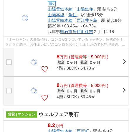
敷0
山陽電鉄本線
「
山陽魚住
」駅 徒歩5分
山陽本線
「
魚住
」駅 徒歩15分
山陽電鉄本線
「
西江井ヶ島
」駅 徒歩8分
築29年 / 63.45㎡～64.73㎡
兵庫県
明石市
魚住町住吉
２丁目4-18
『オーシャン』の最新情報。コンロが3つついているキッチン、家族の分も
ラクラク調理。お住まいにガスコンロをお付けしましたのでお料理快適。お
部屋の所在している階数は4階となって...
8
万
円
(管理費等：5,000円 )
0ヶ月
0ヶ月
敷金
礼金
4階 / 3LDK / 64.73㎡
8
万
円
(管理費等：5,000円 )
0ヶ月
0ヶ月
敷金
礼金
4階 / 3LDK / 63.45㎡
ウェルフェア明石
賃貸 | マンション
8.2
万円
山陽電鉄本線
「
西新町
」駅 徒歩9分