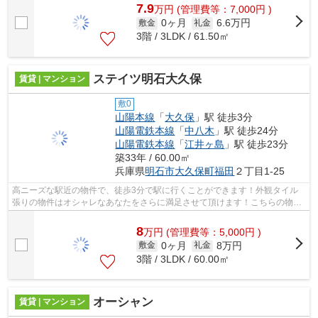
7.9
万
円
(管理費等：7,000円 )
0ヶ月
6.6万円
敷金
礼金
3階 / 3LDK / 61.50㎡
ステイツ明石大久保
賃貸 | マンション
敷0
山陽本線
「
大久保
」駅 徒歩3分
山陽電鉄本線
「
中八木
」駅 徒歩24分
山陽電鉄本線
「
江井ヶ島
」駅 徒歩23分
築33年 / 60.00㎡
兵庫県
明石市
大久保町福田
２丁目1-25
高ニーズな駅近の物件で、徒歩3分で駅に行くことができます！外観タイル
張りの物件はオシャレなあなたをさらに満足させて頂けます！こちらの物件
は陽当り良好です！空き巣や放火などの...
8
万
円
(管理費等：5,000円 )
0ヶ月
8万円
敷金
礼金
3階 / 3LDK / 60.00㎡
オーシャン
賃貸 | マンション