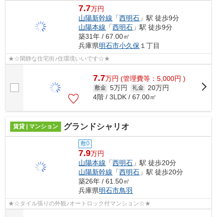
7.7
万円
山陽新幹線
「
西明石
」駅 徒歩9分
山陽本線
「
西明石
」駅 徒歩9分
築31年 / 67.00㎡
兵庫県
明石市
小久保
１丁目
★☆閑静な住宅街♪住環境いいです☆★
7.7
万
円
(管理費等：5,000円 )
5万円
20万円
敷金
礼金
4階 / 3LDK / 67.00㎡
グランドシャリオ
賃貸 | マンション
敷0
7.9
万円
山陽本線
「
西明石
」駅 徒歩20分
山陽新幹線
「
西明石
」駅 徒歩20分
築26年 / 61.50㎡
兵庫県
明石市
鳥羽
★☆タイル張りの外観♪オートロック付マンション☆★