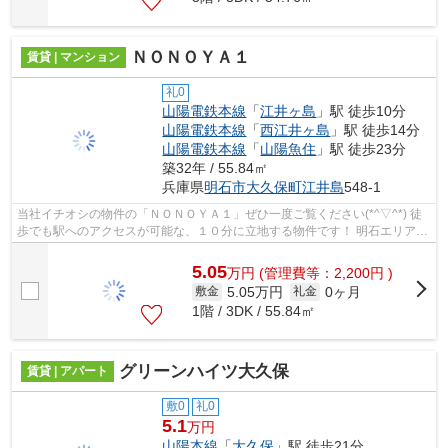
ＮＯＮＯＹＡ１
賃貸 | マンション
礼0
山陽電鉄本線
「
江井ヶ島
」駅 徒歩10分
山陽電鉄本線
「
西江井ヶ島
」駅 徒歩14分
山陽電鉄本線
「
山陽魚住
」駅 徒歩23分
築32年 / 55.84㎡
兵庫県
明石市
大久保町江井島
548-1
当社イチオシの物件の「ＮＯＮＯＹＡ１」ぜひ一度ご覧ください(*^▽^*) 徒
歩でも駅へのアクセスが可能な、１０分に立地する物件です！ 明石エリアの
賃貸検索は、情報量豊富な当社...
5.05
万
円
(管理費等：2,200円 )
5.05万円
0ヶ月
敷金
礼金
1階 / 3DK / 55.84㎡
グリーンハイツ大久保
賃貸 | アパート
敷0
礼0
5.1
万円
山陽本線
「
大久保
」駅 徒歩21分