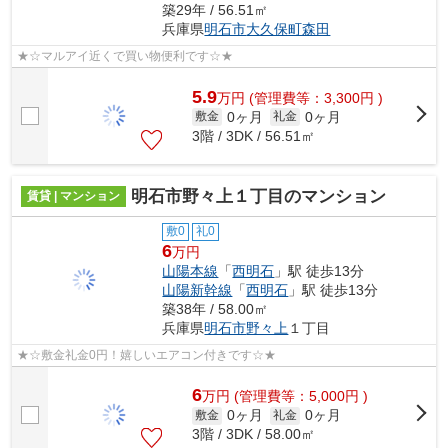
築29年 / 56.51㎡
兵庫県
明石市
大久保町森田
★☆マルアイ近くで買い物便利です☆★
5.9
万
円
(管理費等：3,300円 )
0ヶ月
0ヶ月
敷金
礼金
3階 / 3DK / 56.51㎡
明石市野々上１丁目のマンション
賃貸 | マンション
敷0
礼0
6
万円
山陽本線
「
西明石
」駅 徒歩13分
山陽新幹線
「
西明石
」駅 徒歩13分
築38年 / 58.00㎡
兵庫県
明石市
野々上
１丁目
★☆敷金礼金0円！嬉しいエアコン付きです☆★
6
万
円
(管理費等：5,000円 )
0ヶ月
0ヶ月
敷金
礼金
3階 / 3DK / 58.00㎡