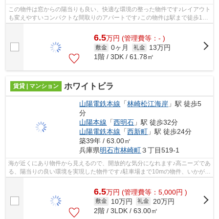
この物件は窓からの陽当りも良い、快適な環境の整った物件です♪レイアウト
も変えやすいコンパクトな間取りのアパートです♪この物件は駅まで徒歩15
分の立地です♪タイル張りのきれいな外...
6.5
万
円
(管理費等：- )
0ヶ月
13万円
敷金
礼金
1階 / 3DK / 61.78㎡
ホワイトビラ
賃貸 | マンション
山陽電鉄本線
「
林崎松江海岸
」駅 徒歩5
分
山陽本線
「
西明石
」駅 徒歩32分
山陽電鉄本線
「
西新町
」駅 徒歩24分
築39年 / 63.00㎡
兵庫県
明石市
林崎町
３丁目519-1
海が近くにあり物件から見えるので、開放的な気分になれます♪高ニーズであ
る、陽当りの良い環境を実現した物件です♪駐車場まで10mの物件、いかがで
しょうか♪防犯対策もバッチリなマン...
6.5
万
円
(管理費等：5,000円 )
10万円
20万円
敷金
礼金
2階 / 3LDK / 63.00㎡