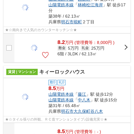
山陽電鉄本線
「
林崎松江海岸
」駅 徒歩17
分
築38年 / 62.13㎡
兵庫県
明石市
硯町
２丁目
★☆南向きで人気のカウンターキッチン☆★
8.2
万
円
(管理費等：8,000円 )
5万円
25万円
敷金
礼金
6階 / 3LDK / 62.13㎡
キィーロックハウス
賃貸 | マンション
敷0
礼0
8.5
万円
山陽電鉄本線
「
藤江
」駅 徒歩12分
山陽電鉄本線
「
中八木
」駅 徒歩15分
築31年 / 65.48㎡
兵庫県
明石市
大久保町谷八木
★☆タイル張りの外観、ＲＣ造マンションタイプ♪設備充実☆★
8.5
万
円
(管理費等：- )