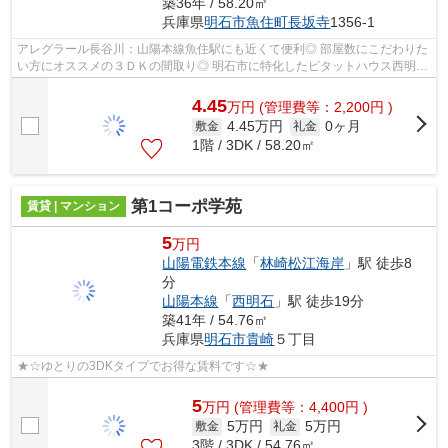
築36年 / 58.20㎡
兵庫県
明石市
魚住町長坂寺
1356-1
アレグラール長谷川：山陽本線魚住駅にも近くて便利◎ 部屋数にこだわりた
い方にオススメの３ＤＫの間取り◎ 明石市に特化したピタットハウス西明石
店（株）ＡＢＣが、お客様のご希望...
4.45
万
円
(管理費等：2,200円 )
4.45万円
0ヶ月
敷金
礼金
1階 / 3DK / 58.20㎡
第1コーポ学苑
賃貸 | マンション
5
万円
山陽電鉄本線
「
林崎松江海岸
」駅 徒歩8
分
山陽本線
「
西明石
」駅 徒歩19分
築41年 / 54.76㎡
兵庫県
明石市
貴崎
５丁目
★☆ゆとりの3DKタイプでお得な賃料です☆★
5
万
円
(管理費等：4,400円 )
5万円
5万円
敷金
礼金
3階 / 3DK / 54.76㎡