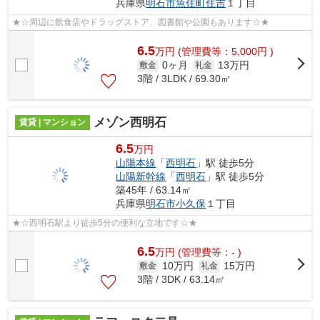
兵庫県
明石市
魚住町住吉
１丁目
★☆周辺に飲食店やドラッグストア、図書館や公園もあります☆★
6.5
万
円
(管理費等：5,000円 )
0ヶ月
13万円
敷金
礼金
3階 / 3LDK / 69.30㎡
メゾン西明石
賃貸 | マンション
6.5
万円
山陽本線
「
西明石
」駅 徒歩5分
山陽新幹線
「
西明石
」駅 徒歩5分
築45年 / 63.14㎡
兵庫県
明石市
小久保
１丁目
★☆西明石駅より徒歩5分の便利な立地です☆★
6.5
万
円
(管理費等：- )
10万円
15万円
敷金
礼金
3階 / 3DK / 63.14㎡