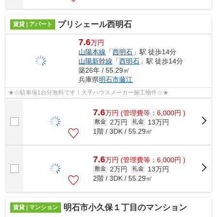
プリシェール西明石
賃貸 | アパート
7.6
万円
山陽本線
「
西明石
」駅 徒歩14分
山陽新幹線
「
西明石
」駅 徒歩14分
築26年 / 55.29㎡
兵庫県
明石市
藤江
★☆駐車場1台分無料です！大手ハウスメーカー施工物件☆★
7.6
万
円
(管理費等：6,000円 )
2万円
13万円
敷金
礼金
1階 / 3DK / 55.29㎡
7.6
万
円
(管理費等：6,000円 )
2万円
13万円
敷金
礼金
2階 / 3DK / 55.29㎡
明石市小久保１丁目のマンション
賃貸 | マンション