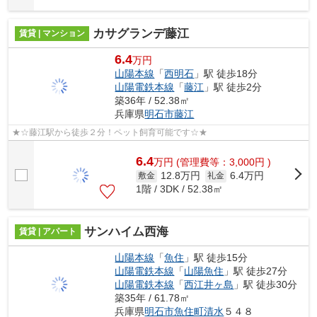
カサグランデ藤江
賃貸 | マンション
6.4
万円
山陽本線
「
西明石
」駅 徒歩18分
山陽電鉄本線
「
藤江
」駅 徒歩2分
築36年 / 52.38㎡
兵庫県
明石市
藤江
★☆藤江駅から徒歩２分！ペット飼育可能です☆★
6.4
万
円
(管理費等：3,000円 )
12.8万円
6.4万円
敷金
礼金
1階 / 3DK / 52.38㎡
サンハイム西海
賃貸 | アパート
山陽本線
「
魚住
」駅 徒歩15分
山陽電鉄本線
「
山陽魚住
」駅 徒歩27分
山陽電鉄本線
「
西江井ヶ島
」駅 徒歩30分
築35年 / 61.78㎡
兵庫県
明石市
魚住町清水
５４８