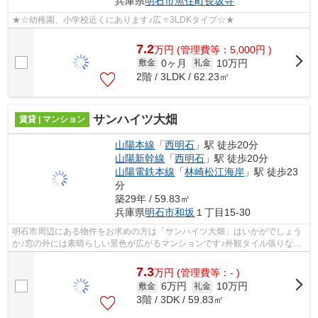
兵庫県
明石市
魚住町長坂寺
★☆幼稚園、小学校近くにあります♪広々3LDKタイプ☆★
7.2
万
円
(管理費等：5,000円 )
0ヶ月
10万円
敷金
礼金
2階 / 3LDK / 62.23㎡
サンハイツ大畑
賃貸 | マンション
山陽本線
「
西明石
」駅 徒歩20分
山陽新幹線
「
西明石
」駅 徒歩20分
山陽電鉄本線
「
林崎松江海岸
」駅 徒歩23
分
築29年 / 59.83㎡
兵庫県
明石市
和坂
１丁目15-30
明石市周辺にある物件をお求めの方は「サンハイツ大畑」はいかがでしょう
か♪窓の外には素晴らしい景色が広がるマンションです♪外観タイル張りなの
で、年月とともに味わいが生まれてき...
7.3
万
円
(管理費等：- )
6万円
10万円
敷金
礼金
3階 / 3DK / 59.83㎡