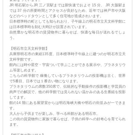
JR 明石駅からJR 三ノ宮駅までは新快速でおよそ 15 分、 JR 大阪駅ま
では 37 分の所要時間とアクセスが良好なため、近年では神戸市や大阪
などのベッドタウンとして多く住宅地が造成されいます。
日本標準時の町としても知られおり、子午線上の明石市立天文科学館に
は日本標準時を刻む大時計が設置されています。
自然豊かな明石市の賃貸物件に暮らせば、快適な毎日が送れるでしょ
う。
【明石市立天文科学館】
兵庫県明石市の東経135度、日本標準時子午線上に建つのが明石市立天
文科学館です。
館内には時や星空・宇宙ついて学ぶことができる展示や、プラネタリウ
ム等楽しめます。
こちらの科学館で 稼働しているプラネタリウムの投影機は古く、世界
で5番目、日本では１番古い物になります。
プラネタリウムの席数350席で、伝統的な手動操作の投影機と学芸員の
肉声での解説で、他の科学館では見られない温かみのある生番組を投影
してます。
館の14 階にある展望室からは明石海峡大橋や明石の街並みが一できま
す。
大人から子供までが楽しみ、学べる科館がある明石市。
この街の賃貸物件に家族で暮らせば、子供の科学への好奇心を育てられ
ます。