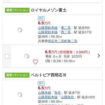
ロイヤルメゾン富士
賃貸 | マンション
敷0
6.5
万円
山陽電鉄本線
「
東二見
」駅 徒歩9分
山陽電鉄本線
「
西二見
」駅 徒歩17分
築38年 / 56.00㎡
兵庫県
明石市
二見町東二見
6.5
万
円
(管理費等：3,000円 )
0ヶ月
10万円
敷金
礼金
1階 / 3LDK / 56.00㎡
ベルトピア西明石Ⅲ
賃貸 | マンション
敷0
6.5
万円
山陽本線
「
魚住
」駅 徒歩7分
山陽電鉄本線
「
山陽魚住
」駅 徒歩10分
築36年 / 69.30㎡