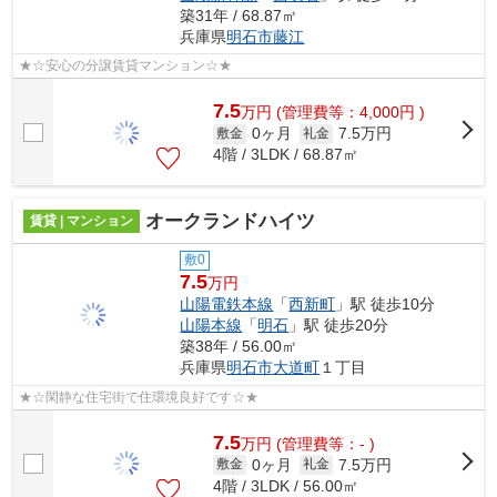
築31年 / 68.87㎡
兵庫県
明石市
藤江
★☆安心の分譲賃貸マンション☆★
7.5
万
円
(管理費等：4,000円 )
0ヶ月
7.5万円
敷金
礼金
4階 / 3LDK / 68.87㎡
オークランドハイツ
賃貸 | マンション
敷0
7.5
万円
山陽電鉄本線
「
西新町
」駅 徒歩10分
山陽本線
「
明石
」駅 徒歩20分
築38年 / 56.00㎡
兵庫県
明石市
大道町
１丁目
★☆閑静な住宅街で住環境良好です☆★
7.5
万
円
(管理費等：- )
0ヶ月
7.5万円
敷金
礼金
4階 / 3LDK / 56.00㎡