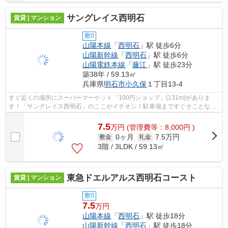
サングレイス西明石
賃貸 | マンション
敷0
山陽本線
「
西明石
」駅 徒歩6分
山陽新幹線
「
西明石
」駅 徒歩6分
山陽電鉄本線
「
藤江
」駅 徒歩23分
築38年 / 59.13㎡
兵庫県
明石市
小久保
１丁目13-4
すぐ近くの場所にスーパーマーケット「100円ショップ」(131m)がありま
す！「サングレイス西明石」のここがイチオシ！駐車場まですぐそことなっ
ており、おどろきの0mです◎耐久性の高いR...
7.5
万
円
(管理費等：8,000円 )
0ヶ月
7.5万円
敷金
礼金
3階 / 3LDK / 59.13㎡
東急ドエルアルス西明石コースト
賃貸 | マンション
敷0
7.5
万円
山陽本線
「
西明石
」駅 徒歩18分
山陽新幹線
「
西明石
」駅 徒歩18分