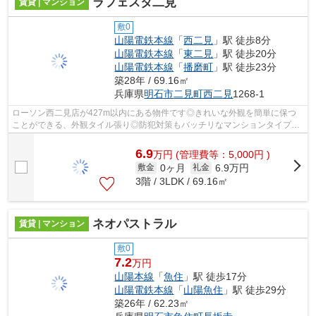
ラフェスタ二見
賃貸 | マンション
敷0
山陽電鉄本線
「
西二見
」駅 徒歩8分
山陽電鉄本線
「
東二見
」駅 徒歩20分
山陽電鉄本線
「
播磨町
」駅 徒歩23分
築28年 / 69.16㎡
兵庫県
明石市
二見町西二見
1268-1
ローソン西二見店が427m以内にある物件です◎きれいな外観を簡単に保つ
ことができる、外観タイル張り◎防犯対策もバッチリなマンションタイプの
物件です◎電車移動の多い方に嬉しい駅から...
6.9
万
円
(管理費等：5,000円 )
0ヶ月
6.9万円
敷金
礼金
3階 / 3LDK / 69.16㎡
ネオパストラル
賃貸 | マンション
敷0
7.2
万円
山陽本線
「
魚住
」駅 徒歩17分
山陽電鉄本線
「
山陽魚住
」駅 徒歩29分
築26年 / 62.23㎡