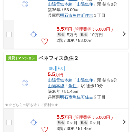
山陽電鉄本線
「
山陽魚住
」駅 徒歩8分
築36年 / 53.00㎡
兵庫県
明石市
魚住町住吉
１丁目
5.5
万
円
(管理費等：6,000円 )
5万円
10万円
敷金
礼金
2階 / 3DK / 53.00㎡
ベネフィス魚住２
賃貸 | マンション
敷0
礼0
5.5
万円
山陽電鉄本線
「
山陽魚住
」駅 徒歩6分
山陽本線
「
魚住
」駅 徒歩10分
築36年 / 51.45㎡
兵庫県
明石市
魚住町住吉
２丁目
★☆どちらの駅も近くて便利☆★
5.5
万
円
(管理費等：5,000円 )
0ヶ月
0ヶ月
敷金
礼金
3階 / 3DK / 51.45㎡