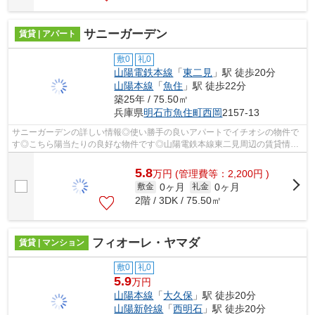
サニーガーデン
賃貸 | アパート
敷0
礼0
山陽電鉄本線
「
東二見
」駅 徒歩20分
山陽本線
「
魚住
」駅 徒歩22分
築25年 / 75.50㎡
兵庫県
明石市
魚住町西岡
2157-13
サニーガーデンの詳しい情報◎使い勝手の良いアパートでイチオシの物件で
す◎こちら陽当たりの良好な物件です◎山陽電鉄本線東二見周辺の賃貸情報
のことなら、地域に特化したピタットハウ...
5.8
万
円
(管理費等：2,200円 )
0ヶ月
0ヶ月
敷金
礼金
2階 / 3DK / 75.50㎡
フィオーレ・ヤマダ
賃貸 | マンション
敷0
礼0
5.9
万円
山陽本線
「
大久保
」駅 徒歩20分
山陽新幹線
「
西明石
」駅 徒歩20分