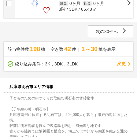
0ヶ月
0ヶ月
敷金
礼金
3階 / 3DK / 65.48㎡
次の30件へ
198
42
1～30
該当物件数
棟
空き数
件
棟を表示
変更
絞り込み条件：
3K，3DK，3LDK
兵庫県明石市エリア情報
子どものための街づくりに取組む明石市の賃貸物件
【子午線の町・明石市】
兵庫県南部に位置する明石市は、294,000人が暮らす瀬戸内海に面した
街。
眼前に明石海峡を挟んで淡路島を臨む、風光媚な地です。
古くから陸路では阪神圏と播磨を、海上では本州から四国を結ぶ交通の
要衝なっています。