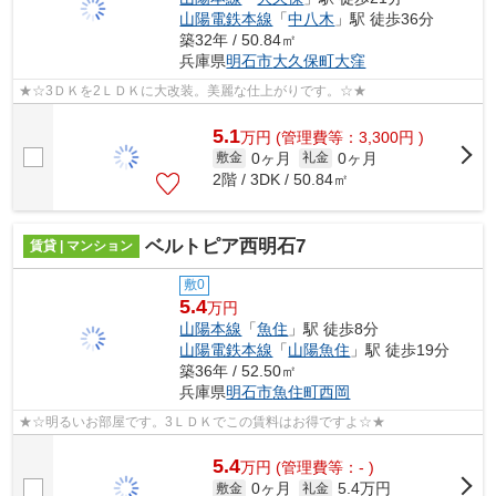
山陽電鉄本線
「
中八木
」駅 徒歩36分
築32年 / 50.84㎡
兵庫県
明石市
大久保町大窪
★☆3ＤＫを2ＬＤＫに大改装。美麗な仕上がりです。☆★
5.1
万
円
(管理費等：3,300円 )
0ヶ月
0ヶ月
敷金
礼金
2階 / 3DK / 50.84㎡
ベルトピア西明石7
賃貸 | マンション
敷0
5.4
万円
山陽本線
「
魚住
」駅 徒歩8分
山陽電鉄本線
「
山陽魚住
」駅 徒歩19分
築36年 / 52.50㎡
兵庫県
明石市
魚住町西岡
★☆明るいお部屋です。3ＬＤＫでこの賃料はお得ですよ☆★
5.4
万
円
(管理費等：- )
0ヶ月
5.4万円
敷金
礼金