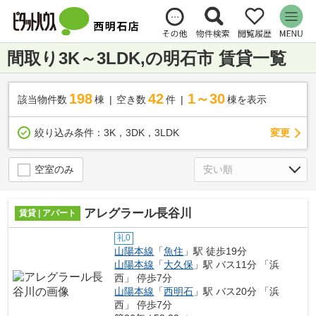
間取り3K～3LDK,の明石市 賃貸一覧
198
42
1～30
該当物件数
棟
空き数
件
棟を表示
変更
絞り込み条件：
3K，3DK，3LDK
空室のみ
アレグラール長谷川
賃貸 | アパート
礼0
山陽本線
「
魚住
」駅 徒歩19分
山陽本線
「
大久保
」駅 バス11分 「浜
西」 停歩7分
山陽本線
「
西明石
」駅 バス20分 「浜
西」 停歩7分