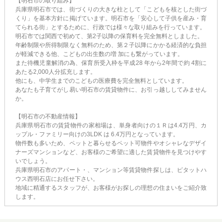
【明石市の取り組み】
兵庫県明石市では、街づくりの大きな柱として「こどもを核とした街づ
くり」を基本方針に掲げています。明石市を「安心して子供を産み・育
てられる街」とするために、行政では様々な取り組みを行っています。
明石市では関西で初めて、第2子以降の保育料を完全無料としました。
年齢制限や所得制限なく無料のため、第２子以降にかかる経済的な負担
が軽減できる他、こどもの出生数の増 加にも繋がっています。
また待機児童解消の為、保育所受入枠を平成28 年から2年間で約 4割に
あたる2,000人分拡充します。
他にも、中学生までのこどもの医療費を完全無料としています。
あなたも子育てがし易い明石市の賃貸物件に、お引っ越ししてみません
か。
【明石市の不動産情報】
兵庫県明石市の賃貸物件の家相場は、単身者向けの１Ｒは4.4万円、カ
ップル・ファミリー向けの3LDK は 6.4万円となっています。
物件数も多いため、ペットと暮らせるペット可物件やオシャレなデザイ
ナーズマンションなど、お客様のご希望に適した賃貸物件を見つけやす
いでしょう。
兵庫県明石市のアパート・、マンション等賃貸物件探しは、ピタットハ
ウス西明石店にお任せ下さい。
地域に精通するスタッフが、お客様がお探しの理想の住まいをご紹介致
します。