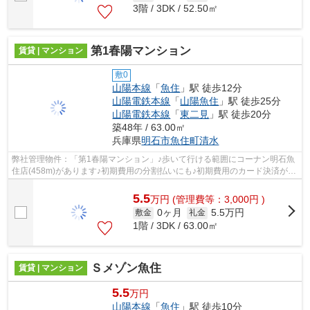
3階 / 3DK / 52.50㎡
第1春陽マンション
賃貸 | マンション
敷0
山陽本線
「
魚住
」駅 徒歩12分
山陽電鉄本線
「
山陽魚住
」駅 徒歩25分
山陽電鉄本線
「
東二見
」駅 徒歩20分
築48年 / 63.00㎡
兵庫県
明石市
魚住町清水
弊社管理物件：「第1春陽マンション」♪歩いて行ける範囲にコーナン明石魚
住店(458m)があります♪初期費用の分割払いにも♪初期費用のカード決済が可
能です♪全面リフォームで美麗です♪駐...
5.5
万
円
(管理費等：3,000円 )
0ヶ月
5.5万円
敷金
礼金
1階 / 3DK / 63.00㎡
Ｓメゾン魚住
賃貸 | マンション
5.5
万円
山陽本線
「
魚住
」駅 徒歩10分