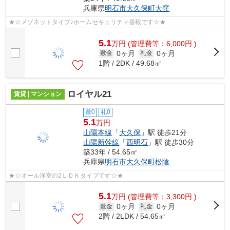
兵庫県
明石市
大久保町大窪
★☆メゾネットタイプ♪ホームセキュリティ搭載です☆★
5.1
万
円
(管理費等：6,000円 )
0ヶ月
0ヶ月
敷金
礼金
1階 / 2DK / 49.68㎡
ロイヤル21
賃貸 | マンション
敷0
礼0
5.1
万円
山陽本線
「
大久保
」駅 徒歩21分
山陽新幹線
「
西明石
」駅 徒歩30分
築33年 / 54.65㎡
兵庫県
明石市
大久保町松陰
★☆オール洋室の2ＬＤＫタイプです☆★
5.1
万
円
(管理費等：3,300円 )
0ヶ月
0ヶ月
敷金
礼金
2階 / 2LDK / 54.65㎡