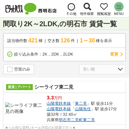
間取り2K～2LDK,の明石市 賃貸一覧
421
126
1～30
該当物件数
棟
空き数
件
棟を表示
変更
絞り込み条件：
2K，2DK，2LDK
空室のみ
シーライフ東二見
賃貸 | アパート
3.3
万円
山陽電鉄本線
「
東二見
」駅 徒歩11分
山陽電鉄本線
「
山陽魚住
」駅 徒歩17分
築32年 / 32.40㎡
兵庫県
明石市
二見町東二見
★☆お得な賃料♪オール洋室のお部屋です☆★