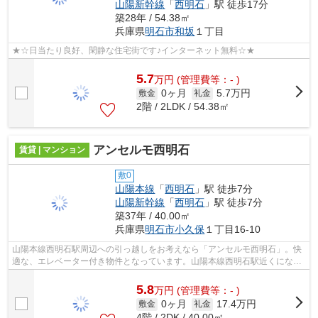
山陽新幹線
「
西明石
」駅 徒歩17分
築28年 / 54.38㎡
兵庫県
明石市
和坂
１丁目
★☆日当たり良好、閑静な住宅街です♪インターネット無料☆★
5.7
万
円
(管理費等：- )
0ヶ月
5.7万円
敷金
礼金
2階 / 2LDK / 54.38㎡
アンセルモ西明石
賃貸 | マンション
敷0
山陽本線
「
西明石
」駅 徒歩7分
山陽新幹線
「
西明石
」駅 徒歩7分
築37年 / 40.00㎡
兵庫県
明石市
小久保
１丁目16-10
山陽本線西明石駅周辺への引っ越しをお考えなら「アンセルモ西明石」。快
適な、エレベーター付き物件となっています。山陽本線西明石駅近くになら
物件が豊富にあります。078-926-1112...
5.8
万
円
(管理費等：- )
0ヶ月
17.4万円
敷金
礼金
4階 / 2DK / 40.00㎡