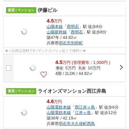
伊藤ビル
賃貸 | マンション
4.5
万円
山陽本線
「
西明石
」駅 徒歩8分
山陽新幹線
「
西明石
」駅 徒歩8分
築47年 / 44.82㎡
兵庫県
明石市
別所町
★☆お得な賃料です♪マックスバリュ近くて便利☆★
4.5
万
円
(管理費等：1,000円 )
5万円
10万円
敷金
礼金
4階 / 2LDK / 44.82㎡
ライオンズマンション西江井島
賃貸 | マンション
4.6
万円
山陽電鉄本線
「
西江井ヶ島
」駅 徒歩6分
山陽電鉄本線
「
江井ヶ島
」駅 徒歩12分
築36年 / 42.19㎡
兵庫県
明石市
大久保町西島