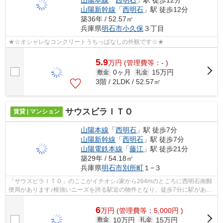
山陽本線
「
西明石
」駅 徒歩12分
山陽新幹線
「
西明石
」駅 徒歩12分
築36年 / 52.57㎡
兵庫県
明石市
小久保
３丁目
★☆オシャレなコンクリートうちっぱなしの外観です☆★
5.9
万
円
(管理費等：- )
0ヶ月
15万円
敷金
礼金
3階 / 2LDK / 52.57㎡
サウスビラＩＴＯ
賃貸 | マンション
山陽本線
「
西明石
」駅 徒歩7分
山陽新幹線
「
西明石
」駅 徒歩7分
山陽電鉄本線
「
藤江
」駅 徒歩21分
築29年 / 54.18㎡
兵庫県
明石市
別所町
１−３
「サウスビラＩＴＯ」のここがイチオシ♪家から264mのところに西明石南郵
便局があります♪根強いニーズを誇る駅近の物件となり、徒歩7分に駅があり
ます♪メンテナンスフリーになることが...
6
万
円
(管理費等：5,000円 )
10万円
15万円
敷金
礼金