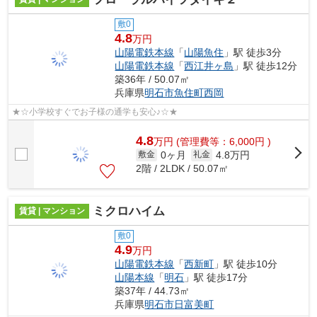
敷0
4.8
万円
山陽電鉄本線
「
山陽魚住
」駅 徒歩3分
山陽電鉄本線
「
西江井ヶ島
」駅 徒歩12分
築36年 / 50.07㎡
兵庫県
明石市
魚住町西岡
★☆小学校すぐでお子様の通学も安心♪☆★
4.8
万
円
(管理費等：6,000円 )
0ヶ月
4.8万円
敷金
礼金
2階 / 2LDK / 50.07㎡
ミクロハイム
賃貸 | マンション
敷0
4.9
万円
山陽電鉄本線
「
西新町
」駅 徒歩10分
山陽本線
「
明石
」駅 徒歩17分
築37年 / 44.73㎡
兵庫県
明石市
日富美町