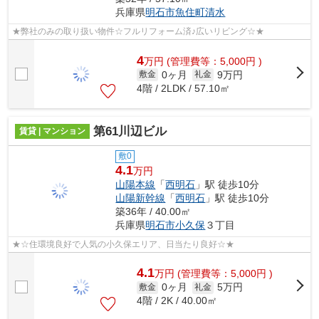
兵庫県
明石市
魚住町清水
★弊社のみの取り扱い物件☆フルリフォーム済♪広いリビング☆★
4
万
円
(管理費等：5,000円 )
0ヶ月
9万円
敷金
礼金
4階 / 2LDK / 57.10㎡
第61川辺ビル
賃貸 | マンション
敷0
4.1
万円
山陽本線
「
西明石
」駅 徒歩10分
山陽新幹線
「
西明石
」駅 徒歩10分
築36年 / 40.00㎡
兵庫県
明石市
小久保
３丁目
★☆住環境良好で人気の小久保エリア、日当たり良好☆★
4.1
万
円
(管理費等：5,000円 )
0ヶ月
5万円
敷金
礼金
4階 / 2K / 40.00㎡