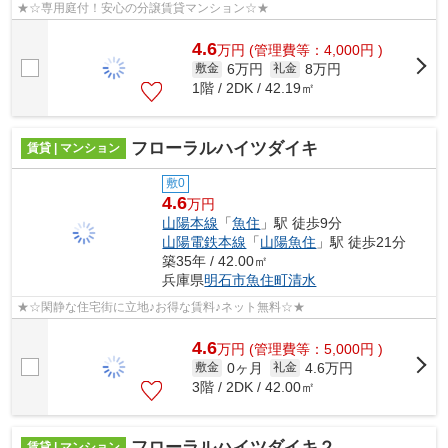
★☆専用庭付！安心の分譲賃貸マンション☆★
4.6
万
円
(管理費等：4,000円 )
6万円
8万円
敷金
礼金
1階 / 2DK / 42.19㎡
フローラルハイツダイキ
賃貸 | マンション
敷0
4.6
万円
山陽本線
「
魚住
」駅 徒歩9分
山陽電鉄本線
「
山陽魚住
」駅 徒歩21分
築35年 / 42.00㎡
兵庫県
明石市
魚住町清水
★☆閑静な住宅街に立地♪お得な賃料♪ネット無料☆★
4.6
万
円
(管理費等：5,000円 )
0ヶ月
4.6万円
敷金
礼金
3階 / 2DK / 42.00㎡
フローラルハイツダイキ２
賃貸 | マンション