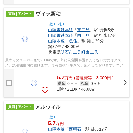
ヴィラ新宅
賃貸 | アパート
敷0
礼0
山陽電鉄本線
「
東二見
」駅 徒歩5分
山陽電鉄本線
「
西二見
」駅 徒歩17分
山陽本線
「
魚住
」駅 徒歩29分
築37年 / 48.00㎡
兵庫県
明石市
二見町東二見
最寄りのスーパーまで233mです。外に洗濯機を置きたくない方にオスス
メ、洗濯機室内に置けます。専有面積48平米で、広々しております。エアコ
ン付き賃貸物件なので、引っ越し費用も抑...
5.7
万
円
(管理費等：3,000円 )
0ヶ月
0ヶ月
敷金
礼金
1階 / 2LDK / 48.00㎡
メルヴィル
賃貸 | アパート
敷0
5.7
万円
山陽本線
「
西明石
」駅 徒歩17分