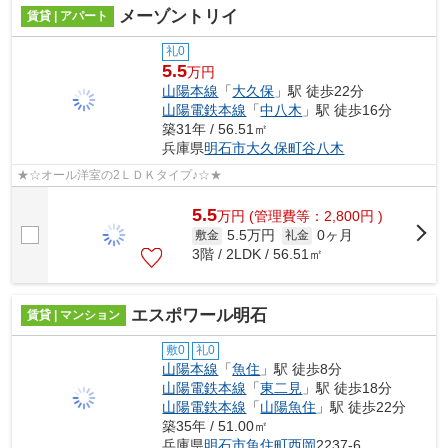
メーゾントリイ
賃貸 | アパート
礼0
5.5
万円
山陽本線
「
大久保
」駅 徒歩22分
山陽電鉄本線
「
中八木
」駅 徒歩16分
築31年 / 56.51㎡
兵庫県
明石市
大久保町谷八木
★☆オール洋室の2ＬＤＫタイプ♪☆★
5.5
万
円
(管理費等：2,800円 )
5.5万円
0ヶ月
敷金
礼金
3階 / 2LDK / 56.51㎡
エスポワール明石
賃貸 | マンション
敷0
礼0
山陽本線
「
魚住
」駅 徒歩8分
山陽電鉄本線
「
東二見
」駅 徒歩18分
山陽電鉄本線
「
山陽魚住
」駅 徒歩22分
築35年 / 51.00㎡
兵庫県
明石市
魚住町西岡
2237-6