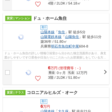
4階 / 2LDK / 54.18㎡
ドュ・ホーム魚住
賃貸 | マンション
敷0
山陽本線
「
魚住
」駅 徒歩5分
山陽電鉄本線
「
山陽魚住
」駅 徒歩11分
築36年 / 51.80㎡
兵庫県
明石市
魚住町中尾
604-8
ドュ・ホーム魚住の詳しい情報◎浴室から分かれた独立洗面所があり、身支
度がしやすいです◎景色や日当たりにこだわったお部屋探しをしている方に
オススメの物件を提供します◎運命の赤い...
6
万
円
(管理費等：- )
0ヶ月
12万円
敷金
礼金
3階 / 2LDK / 51.80㎡
コロニアルヒルズ・オーク
賃貸 | テラス
敷0
6
万円
山陽本線
「
大久保
」駅 徒歩21分