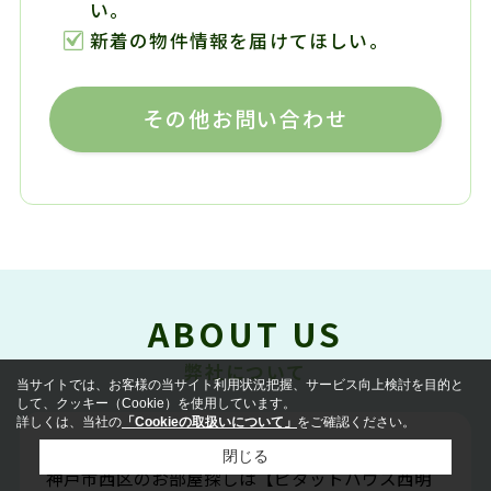
い。
新着の物件情報を届けてほしい。
その他お問い合わせ
ABOUT US
弊社について
当サイトでは、お客様の当サイト利用状況把握、サービス向上検討を目的と
して、クッキー（Cookie）を使用しています。
詳しくは、当社の
「Cookieの取扱いについて」
をご確認ください。
地域密着！親切・丁寧をモットーに明石市全域・
閉じる
神戸市西区のお部屋探しは【ピタットハウス西明