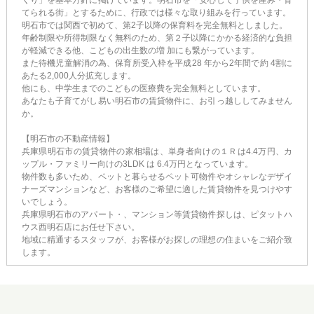
てられる街」とするために、行政では様々な取り組みを行っています。
明石市では関西で初めて、第2子以降の保育料を完全無料としました。
年齢制限や所得制限なく無料のため、第２子以降にかかる経済的な負担
が軽減できる他、こどもの出生数の増 加にも繋がっています。
また待機児童解消の為、保育所受入枠を平成28 年から2年間で約 4割に
あたる2,000人分拡充します。
他にも、中学生までのこどもの医療費を完全無料としています。
あなたも子育てがし易い明石市の賃貸物件に、お引っ越ししてみません
か。
【明石市の不動産情報】
兵庫県明石市の賃貸物件の家相場は、単身者向けの１Ｒは4.4万円、カ
ップル・ファミリー向けの3LDK は 6.4万円となっています。
物件数も多いため、ペットと暮らせるペット可物件やオシャレなデザイ
ナーズマンションなど、お客様のご希望に適した賃貸物件を見つけやす
いでしょう。
兵庫県明石市のアパート・、マンション等賃貸物件探しは、ピタットハ
ウス西明石店にお任せ下さい。
地域に精通するスタッフが、お客様がお探しの理想の住まいをご紹介致
します。