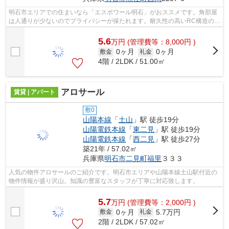
明石市エリアでの住まいなら「エスポワール明石」がおススメです。角部屋
は人通りが少ないのでプライバシーが保たれます。耐久性の高いRC構造の住
居を、当社で是非とも見つけて下さい...
5.6
万
円
(管理費等：8,000円 )
0ヶ月
0ヶ月
敷金
礼金
4階 / 2LDK / 51.00㎡
アロサール
賃貸 | アパート
敷0
山陽本線
「
土山
」駅 徒歩19分
山陽電鉄本線
「
東二見
」駅 徒歩19分
山陽電鉄本線
「
西二見
」駅 徒歩27分
築21年 / 57.02㎡
兵庫県
明石市
二見町福里
３３３
人気の物件アロサールのご紹介です。明石市エリアや山陽本線土山駅付近の
物件情報が盛り沢山。知識の豊富なスタッフが丁寧に対応致します。
5.7
万
円
(管理費等：2,000円 )
0ヶ月
5.7万円
敷金
礼金
2階 / 2LDK / 57.02㎡