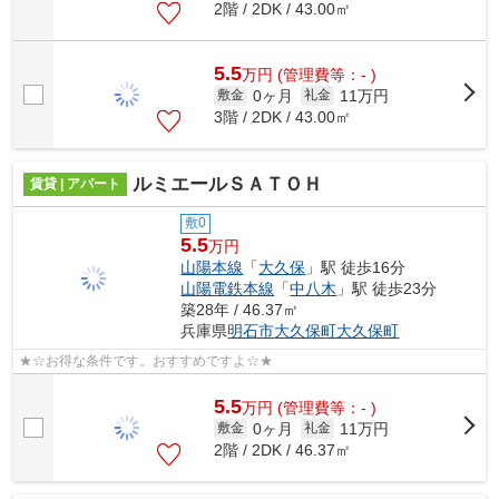
2階 / 2DK / 43.00㎡
5.5
万
円
(管理費等：- )
0ヶ月
11万円
敷金
礼金
3階 / 2DK / 43.00㎡
ルミエールＳＡＴＯＨ
賃貸 | アパート
敷0
5.5
万円
山陽本線
「
大久保
」駅 徒歩16分
山陽電鉄本線
「
中八木
」駅 徒歩23分
築28年 / 46.37㎡
兵庫県
明石市
大久保町大久保町
★☆お得な条件です。おすすめですよ☆★
5.5
万
円
(管理費等：- )
0ヶ月
11万円
敷金
礼金
2階 / 2DK / 46.37㎡