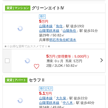
グリーンエイトⅣ
賃貸 | マンション
敷0
5
万円
山陽本線
「
魚住
」駅 徒歩19分
山陽電鉄本線
「
山陽魚住
」駅 徒歩31分
築29年 / 50.82㎡
兵庫県
明石市
魚住町清水
★☆お得な賃料でおススメです☆★
5
万
円
(管理費等：5,000円 )
0ヶ月
5万円
敷金
礼金
2階 / 2LDK / 50.82㎡
セラフⅡ
賃貸 | アパート
敷0
礼0
5.1
万円
山陽本線
「
大久保
」駅 徒歩22分
山陽電鉄本線
「
中八木
」駅 徒歩40分
築24年 / 49.68㎡