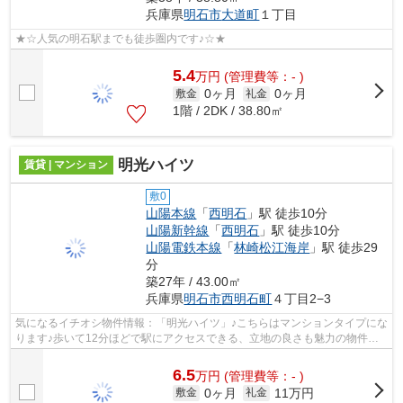
兵庫県
明石市
大道町
１丁目
★☆人気の明石駅までも徒歩圏内です♪☆★
5.4
万
円
(管理費等：- )
0ヶ月
0ヶ月
敷金
礼金
1階 / 2DK / 38.80㎡
明光ハイツ
賃貸 | マンション
敷0
山陽本線
「
西明石
」駅 徒歩10分
山陽新幹線
「
西明石
」駅 徒歩10分
山陽電鉄本線
「
林崎松江海岸
」駅 徒歩29
分
築27年 / 43.00㎡
兵庫県
明石市
西明石町
４丁目2−3
気になるイチオシ物件情報：「明光ハイツ」♪こちらはマンションタイプにな
ります♪歩いて12分ほどで駅にアクセスできる、立地の良さも魅力の物件で
す♪明石市内の賃貸物件をお探しなら、...
6.5
万
円
(管理費等：- )
0ヶ月
11万円
敷金
礼金