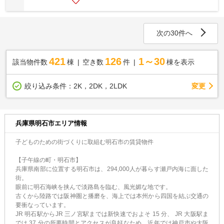
次の30件へ
421
126
1～30
該当物件数
棟
空き数
件
棟を表示
変更
絞り込み条件：
2K，2DK，2LDK
兵庫県明石市エリア情報
子どものための街づくりに取組む明石市の賃貸物件
【子午線の町・明石市】
兵庫県南部に位置する明石市は、294,000人が暮らす瀬戸内海に面した
街。
眼前に明石海峡を挟んで淡路島を臨む、風光媚な地です。
古くから陸路では阪神圏と播磨を、海上では本州から四国を結ぶ交通の
要衝なっています。
JR 明石駅からJR 三ノ宮駅までは新快速でおよそ 15 分、 JR 大阪駅ま
では 37 分の所要時間とアクセスが良好なため、近年では神戸市や大阪