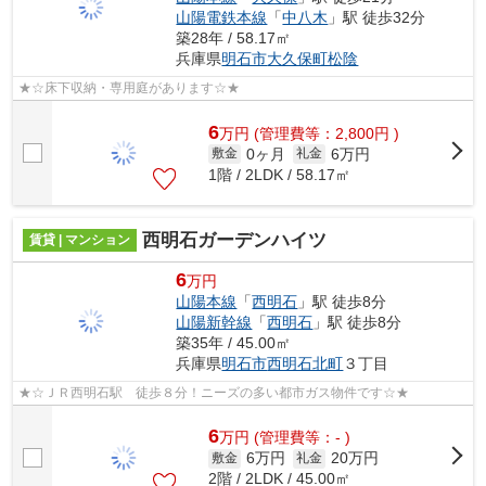
山陽電鉄本線
「
中八木
」駅 徒歩32分
築28年 / 58.17㎡
兵庫県
明石市
大久保町松陰
★☆床下収納・専用庭があります☆★
6
万
円
(管理費等：2,800円 )
0ヶ月
6万円
敷金
礼金
1階 / 2LDK / 58.17㎡
西明石ガーデンハイツ
賃貸 | マンション
6
万円
山陽本線
「
西明石
」駅 徒歩8分
山陽新幹線
「
西明石
」駅 徒歩8分
築35年 / 45.00㎡
兵庫県
明石市
西明石北町
３丁目
★☆ＪＲ西明石駅 徒歩８分！ニーズの多い都市ガス物件です☆★
6
万
円
(管理費等：- )
6万円
20万円
敷金
礼金
2階 / 2LDK / 45.00㎡