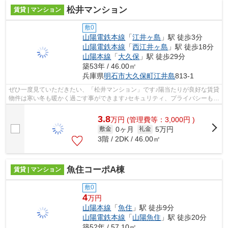
松井マンション
賃貸 | マンション
敷0
山陽電鉄本線
「
江井ヶ島
」駅 徒歩3分
山陽電鉄本線
「
西江井ヶ島
」駅 徒歩18分
山陽本線
「
大久保
」駅 徒歩29分
築53年 / 46.00㎡
兵庫県
明石市
大久保町江井島
813-1
ぜひ一度見ていただきたい、「松井マンション」です♪陽当たりが良好な賃貸
物件は寒い冬も暖かく過ごす事ができます♪セキュリティ、プライバシーもし
っかりしており安心なマンションで...
3.8
万
円
(管理費等：3,000円 )
0ヶ月
5万円
敷金
礼金
3階 / 2DK / 46.00㎡
魚住コーポA棟
賃貸 | マンション
敷0
4
万円
山陽本線
「
魚住
」駅 徒歩9分
山陽電鉄本線
「
山陽魚住
」駅 徒歩20分
築52年 / 57.10㎡