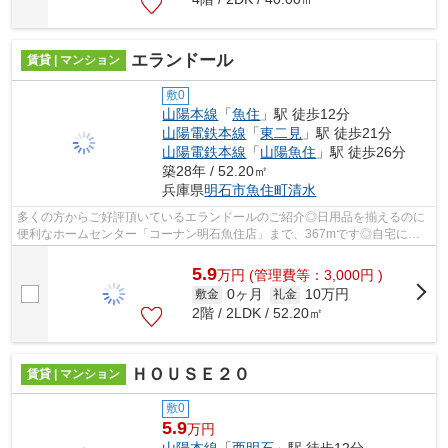
エランドール
賃貸 | マンション
敷0
山陽本線
「
魚住
」駅 徒歩12分
山陽電鉄本線
「
東二見
」駅 徒歩21分
山陽電鉄本線
「
山陽魚住
」駅 徒歩26分
築28年 / 52.20㎡
兵庫県
明石市
魚住町清水
多くの方からご好評頂いているエランドールのご紹介◎日用品を揃えるのに
便利なホームセンター「コーナン明石魚住店」まで、367mです◎自宅にオ
シャレさをお求めなら、外観タイル張り物...
5.9
万
円
(管理費等：3,000円 )
0ヶ月
10万円
敷金
礼金
2階 / 2LDK / 52.20㎡
ＨＯＵＳＥ２０
賃貸 | マンション
敷0
5.9
万円