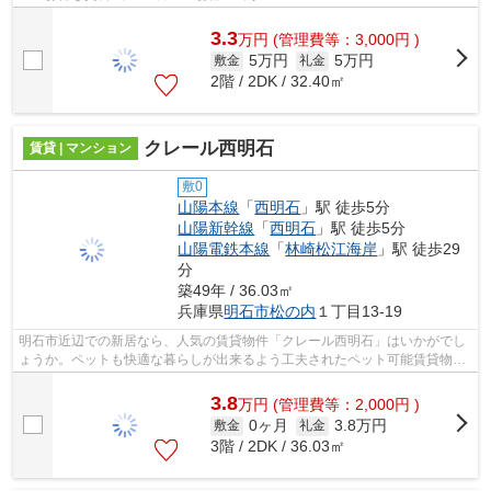
3.3
万
円
(管理費等：3,000円 )
5万円
5万円
敷金
礼金
2階 / 2DK / 32.40㎡
クレール西明石
賃貸 | マンション
敷0
山陽本線
「
西明石
」駅 徒歩5分
山陽新幹線
「
西明石
」駅 徒歩5分
山陽電鉄本線
「
林崎松江海岸
」駅 徒歩29
分
築49年 / 36.03㎡
兵庫県
明石市
松の内
１丁目13-19
明石市近辺での新居なら、人気の賃貸物件「クレール西明石」はいかがでし
ょうか。ペットも快適な暮らしが出来るよう工夫されたペット可能賃貸物
件。家族の時間を大事にしたい方にオス...
3.8
万
円
(管理費等：2,000円 )
0ヶ月
3.8万円
敷金
礼金
3階 / 2DK / 36.03㎡