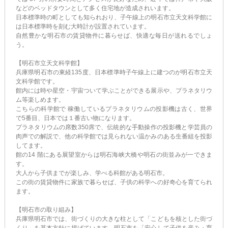
などのベッドタウンとして多く住宅地が造成されいます。
日本標準時の町としても知られおり、子午線上の明石市立天文科学館に
は日本標準時を刻む大時計が設置されています。
自然豊かな明石市の賃貸物件に暮らせば、快適な毎日が送れるでしょ
う。
【明石市立天文科学館】
兵庫県明石市の東経135度、日本標準時子午線上に建つのが明石市立天
文科学館です。
館内には時や星空・宇宙ついて学ぶことができる展示や、プラネタリウ
ム等楽しめます。
こちらの科学館で 稼働しているプラネタリウムの投影機は古く、世界
で5番目、日本では１番古い物になります。
プラネタリウムの席数350席で、伝統的な手動操作の投影機と学芸員の
肉声での解説で、他の科学館では見られない温かみのある生番組を投影
してます。
館の14 階にある展望室からは明石海峡大橋や明石の街並みが一できま
す。
大人から子供までが楽しみ、学べる科館がある明石市。
この街の賃貸物件に家族で暮らせば、子供の科学への好奇心を育てられ
ます。
【明石市の取り組み】
兵庫県明石市では、街づくりの大きな柱として「こどもを核とした街づ
くり」を基本方針に掲げています。明石市を「安心して子供を産み・育