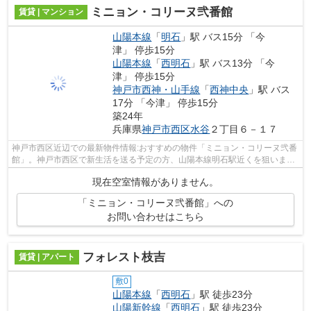
ミニョン・コリーヌ弐番館
賃貸 | マンション
山陽本線
「
明石
」駅 バス15分 「今
津」 停歩15分
山陽本線
「
西明石
」駅 バス13分 「今
津」 停歩15分
神戸市西神・山手線
「
西神中央
」駅 バス
17分 「今津」 停歩15分
築24年
兵庫県
神戸市西区
水谷
２丁目６－１７
神戸市西区近辺での最新物件情報:おすすめの物件「ミニョン・コリーヌ弐番
館」。神戸市西区で新生活を送る予定の方、山陽本線明石駅近くを狙いまし
ょう。ピタットハウス西明石店への連...
現在空室情報がありません。
「ミニョン・コリーヌ弐番館」への
お問い合わせはこちら
フォレスト枝吉
賃貸 | アパート
敷0
山陽本線
「
西明石
」駅 徒歩23分
山陽新幹線
「
西明石
」駅 徒歩23分