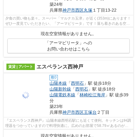
築24年
兵庫県
神戸市西区
丸塚
１丁目13-22
夕食の買い物も楽々。スーパー「マルナカ玉津」が近く(353m)にあります！
ぜひ一度見ていただきたい、「アーマビリータ」です！落ち着きのある空間
が広がっている、平成13年築の物件で...
現在空室情報がありません。
「アーマビリータ」への
お問い合わせはこちら
エスペランス西神戸
賃貸 | アパート
敷0
山陽本線
「
西明石
」駅 徒歩18分
山陽新幹線
「
西明石
」駅 徒歩18分
山陽電鉄本線
「
林崎松江海岸
」駅 徒歩39
分
築23年
兵庫県
神戸市西区
王塚台
２丁目
『エスペランス西神戸』:山陽本線西明石駅にも近くて便利。キッチンはIH調
理器をつかっていますので料理快適に。広めのお部屋で58.79㎡あるのが魅
力。水回りは、快適なシステムキッチ...
現在空室情報がありません。