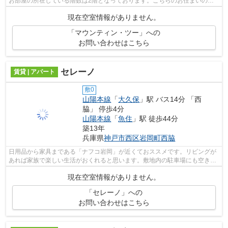
お部屋の所在している階数は2階となっております。こちらのお住まいの駐
車場は、現在空きがあるので駐車可能で...
現在空室情報がありません。
「マウンティン・ツー」への
お問い合わせはこちら
セレーノ
賃貸 | アパート
敷0
山陽本線
「
大久保
」駅 バス14分 「西
脇」 停歩4分
山陽本線
「
魚住
」駅 徒歩44分
築13年
兵庫県
神戸市西区
岩岡町西脇
日用品から家具まである「ナフコ岩岡」が近くておススメです。リビングが
あれば家族で楽しい生活がおくれると思います。敷地内の駐車場にも空きが
あり、駐車可能です。昔ながらの木造...
現在空室情報がありません。
「セレーノ」への
お問い合わせはこちら