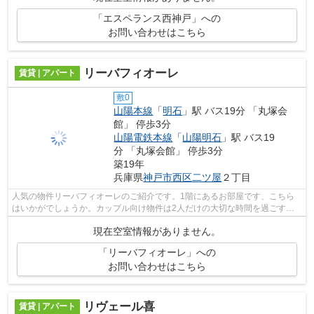
「エスペランス西神戸」への
お問い合わせはこちら
リーバフィオーレ
賃貸 | アパート
敷0
山陽本線
「
明石
」駅 バス19分 「丸塚会
館」 停歩3分
山陽電鉄本線
「
山陽明石
」駅 バス19
分 「丸塚会館」 停歩3分
築19年
兵庫県
神戸市西区
二ツ屋
２丁目
人気の物件リーバフィオーレのご紹介です。1階にあるお部屋です、こちら
はいかがでしょうか。カップル向け物件は2人だけの大切な時間を過ごす特
別な場所です。用途に合わせて使用がで...
現在空室情報がありません。
「リーバフィオーレ」への
お問い合わせはこちら
リヴェール喜
賃貸 | アパート