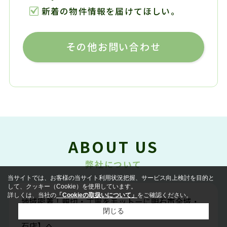
新着の物件情報を届けてほしい。
その他お問い合わせ
ABOUT US
弊社について
当サイトでは、お客様の当サイト利用状況把握、サービス向上検討を目的と
して、クッキー（Cookie）を使用しています。
詳しくは、当社の
「Cookieの取扱いについて」
をご確認ください。
地域密着！親切・丁寧をモットーに明石市全域・
閉じる
神戸市西区のお部屋探しは【ピタットハウス西明
石店】へ