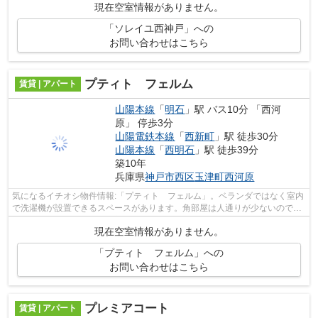
現在空室情報がありません。
「ソレイユ西神戸」への
お問い合わせはこちら
プティト フェルム
賃貸 | アパート
山陽本線
「
明石
」駅 バス10分 「西河
原」 停歩3分
山陽電鉄本線
「
西新町
」駅 徒歩30分
山陽本線
「
西明石
」駅 徒歩39分
築10年
兵庫県
神戸市西区
玉津町西河原
気になるイチオシ物件情報:「プティト フェルム」。ベランダではなく室内
で洗濯機が設置できるスペースがあります。角部屋は人通りが少ないのでプ
ライバシーが保たれます。新しい暮ら...
現在空室情報がありません。
「プティト フェルム」への
お問い合わせはこちら
プレミアコート
賃貸 | アパート