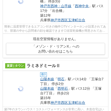
橋」 停歩3分
神戸市西神・山手線
「
西神中央
」駅 バス
17分 「出合橋」
築12年
兵庫県
神戸市西区
玉津町出合
簡単に温度管理できるエアコン付きの物件◎TVインターホンが設置されてあ
り、部屋の中から訪問者の顔を確認できます◎浴室乾燥機が用意されており
天候に左右されず洗濯を快適にすること...
現在空室情報がありません。
「メゾン・ド・リアンX」への
お問い合わせはこちら
ラミネドミールⅡ
賃貸 | タウン
敷0
山陽本線
「
明石
」駅 バス14分 「王塚台7
丁目」 停歩2分
山陽本線
「
西明石
」駅 バス12分 「王塚
台7丁目」 停歩2分
築15年
兵庫県
神戸市西区
玉津町出合
築7年のタウンハウス！コストパフォーマンスが非常に高い、木造住宅はい