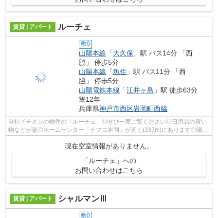
ルーチェ
賃貸 | アパート
敷0
山陽本線
「
大久保
」駅 バス14分 「西
脇」 停歩5分
山陽本線
「
魚住
」駅 バス11分 「西
脇」 停歩5分
山陽電鉄本線
「
江井ヶ島
」駅 徒歩63分
築12年
兵庫県
神戸市西区
岩岡町西脇
当社イチオシの物件の「ルーチェ」◎ぜひ一度ご覧ください◎日用品の買い
物などが楽◎ホームセンター「ナフコ岩岡」が近く(337m)にあります◎陽当
りの良い明るい環境で、気分も晴れる過ご...
現在空室情報がありません。
「ルーチェ」への
お問い合わせはこちら
シャルマンⅢ
賃貸 | アパート
敷0