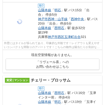
敷0
山陽本線
「
明石
」駅 バス15分 「出
合」 停歩5分
神戸市西神・山手線
「
西神中央
」駅 バス
20分 「出合」 停歩5分
山陽本線
「
西明石
」駅 徒歩32分
築19年
兵庫県
神戸市西区
玉津町出合
321
外壁にはタイルが張られてあり、印象的な外観です！レイアウトも変えやす
いコンパクトな間取りのアパートです！こちらの物件は陽当たりが良好な賃
貸物件になります！ピタットハウス西...
現在空室情報がありません。
「リヴェール喜」への
お問い合わせはこちら
チェリー・ブロッサム
賃貸 | マンション
敷0
山陽本線
「
西明石
」駅 バス16分 「玉津
インター前」 停歩4分
山陽本線
「
明石
」駅 バス19分 「玉津イ