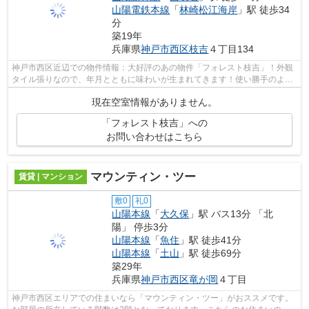
山陽電鉄本線
「
林崎松江海岸
」駅 徒歩34
分
築19年
兵庫県
神戸市西区
枝吉
４丁目134
神戸市西区近辺での物件情報：大好評のあの物件「フォレスト枝吉」！外観
タイル張りなので、年月とともに味わいが生まれてきます！使い勝手のよい
間取りがポイントのアパートです！神...
現在空室情報がありません。
「フォレスト枝吉」への
お問い合わせはこちら
マウンティン・ツー
賃貸 | マンション
敷0
礼0
山陽本線
「
大久保
」駅 バス13分 「北
陽」 停歩3分
山陽本線
「
魚住
」駅 徒歩41分
山陽本線
「
土山
」駅 徒歩69分
築29年
兵庫県
神戸市西区
竜が岡
４丁目
神戸市西区エリアでの住まいなら「マウンティン・ツー」がおススメです。