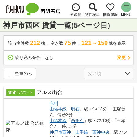
神戸市西区 賃貸一覧(5ページ目)
212
75
121～150
該当物件数
棟
空き数
件
棟を表示
変更
絞り込み条件：
なし
空室のみ
アルス出合
賃貸 | アパート
礼0
山陽本線
「
明石
」駅 バス13分 「王塚台
7」 停歩3分
山陽本線
「
西明石
」駅 バス10分 「王塚
台7」 停歩3分
神戸市西神・山手線
「
西神中央
」駅 バス