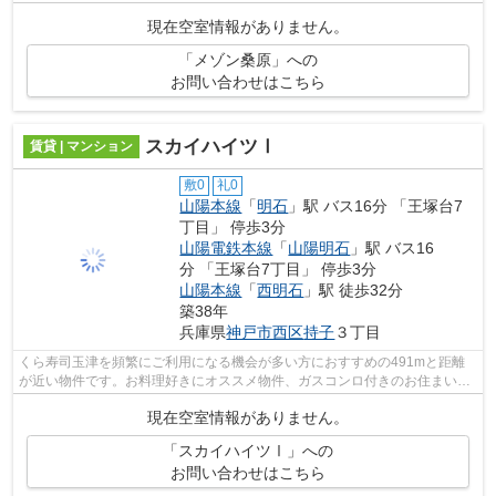
き機能は、水道代節約にもなります。...
現在空室情報がありません。
「メゾン桑原」への
お問い合わせはこちら
スカイハイツⅠ
賃貸 | マンション
敷0
礼0
山陽本線
「
明石
」駅 バス16分 「王塚台7
丁目」 停歩3分
山陽電鉄本線
「
山陽明石
」駅 バス16
分 「王塚台7丁目」 停歩3分
山陽本線
「
西明石
」駅 徒歩32分
築38年
兵庫県
神戸市西区
持子
３丁目
くら寿司玉津を頻繁にご利用になる機会が多い方におすすめの491mと距離
が近い物件です。お料理好きにオススメ物件、ガスコンロ付きのお住まいで
す。音の響きが少ない角部屋は楽器を習...
現在空室情報がありません。
「スカイハイツⅠ」への
お問い合わせはこちら