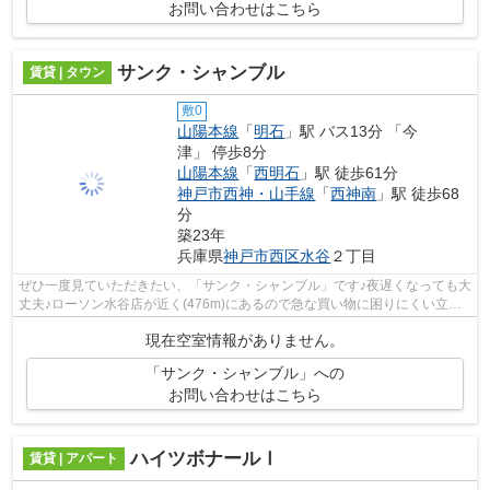
お問い合わせはこちら
サンク・シャンブル
賃貸 | タウン
敷0
山陽本線
「
明石
」駅 バス13分 「今
津」 停歩8分
山陽本線
「
西明石
」駅 徒歩61分
神戸市西神・山手線
「
西神南
」駅 徒歩68
分
築23年
兵庫県
神戸市西区
水谷
２丁目
ぜひ一度見ていただきたい、「サンク・シャンブル」です♪夜遅くなっても大
丈夫♪ローソン水谷店が近く(476m)にあるので急な買い物に困りにくい立地
です♪ストレスが溜まりにくいのは日が...
現在空室情報がありません。
「サンク・シャンブル」への
お問い合わせはこちら
ハイツボナールⅠ
賃貸 | アパート