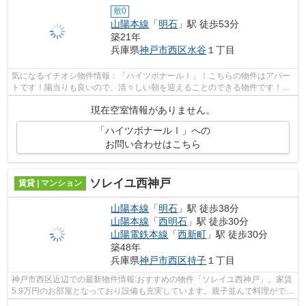
敷0
山陽本線
「
明石
」駅 徒歩53分
築21年
兵庫県
神戸市西区
水谷
１丁目
気になるイチオシ物件情報：「ハイツボナールⅠ」！こちらの物件はアパー
トです！陽当りも良いので、清々しい朝を迎えることのできる物件です！ピ
タットハウス西明石店ＡＢＣでなら、望...
現在空室情報がありません。
「ハイツボナールⅠ」への
お問い合わせはこちら
ソレイユ西神戸
賃貸 | マンション
山陽本線
「
明石
」駅 徒歩38分
山陽本線
「
西明石
」駅 徒歩30分
山陽電鉄本線
「
西新町
」駅 徒歩30分
築48年
兵庫県
神戸市西区
持子
１丁目
神戸市西区近辺での最新物件情報:おすすめの物件「ソレイユ西神戸」。家賃
5.9万円のお部屋となっており設備も充実しています。親子並んで料理ができ
る対面式キッチンはいかがですか。T...