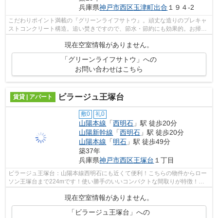
兵庫県
神戸市西区
玉津町出合
１９４-2
こだわりポイント満載の『グリーンライフサトウ』。頑丈な造りのプレキャ
ストコンクリート構造。追い焚きですので、節水・節約にも効果的。お掃除
も快適な、バストイレ別の物件となっ...
現在空室情報がありません。
「グリーンライフサトウ」への
お問い合わせはこちら
ビラージュ王塚台
賃貸 | アパート
敷0
礼0
山陽本線
「
西明石
」駅 徒歩20分
山陽新幹線
「
西明石
」駅 徒歩20分
山陽本線
「
明石
」駅 徒歩49分
築37年
兵庫県
神戸市西区
王塚台
１丁目
ビラージュ王塚台：山陽本線西明石にも近くて便利！こちらの物件からロー
ソン王塚台まで224mです！使い勝手のいいコンパクトな間取りが特徴！山
陽本線西明石にある物件についてのお問...
現在空室情報がありません。
「ビラージュ王塚台」への