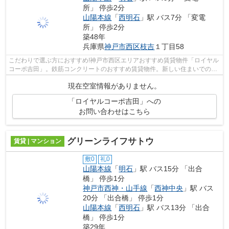
所」 停歩2分
山陽本線
「
西明石
」駅 バス7分 「変電
所」 停歩2分
築48年
兵庫県
神戸市西区
枝吉
１丁目58
こだわりで選ぶ方におすすめ!神戸市西区エリアおすすめ賃貸物件「ロイヤル
コーポ吉田」。鉄筋コンクリートのおすすめ賃貸物件。新しい住まいでの穏
やかな生活を求めませんか。当社スタ...
現在空室情報がありません。
「ロイヤルコーポ吉田」への
お問い合わせはこちら
グリーンライフサトウ
賃貸 | マンション
敷0
礼0
山陽本線
「
明石
」駅 バス15分 「出合
橋」 停歩1分
神戸市西神・山手線
「
西神中央
」駅 バス
20分 「出合橋」 停歩1分
山陽本線
「
西明石
」駅 バス13分 「出合
橋」 停歩1分
築29年