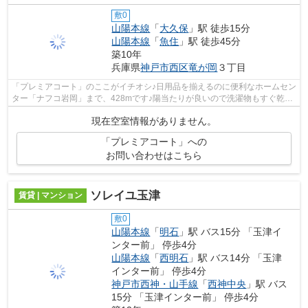
敷0
山陽本線
「
大久保
」駅 徒歩15分
山陽本線
「
魚住
」駅 徒歩45分
築10年
兵庫県
神戸市西区
竜が岡
３丁目
「プレミアコート」のここがイチオシ♪日用品を揃えるのに便利なホームセン
ター「ナフコ岩岡」まで、428mです♪陽当たりが良いので洗濯物もすぐ乾く
物件になります♪利便性の高い設備も充...
現在空室情報がありません。
「プレミアコート」への
お問い合わせはこちら
ソレイユ玉津
賃貸 | マンション
敷0
山陽本線
「
明石
」駅 バス15分 「玉津イ
ンター前」 停歩4分
山陽本線
「
西明石
」駅 バス14分 「玉津
インター前」 停歩4分
神戸市西神・山手線
「
西神中央
」駅 バス
15分 「玉津インター前」 停歩4分