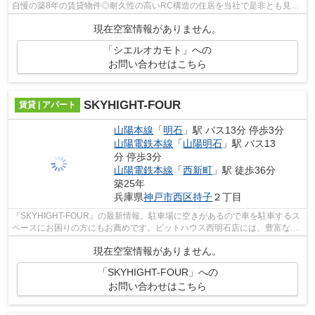
自慢の築8年の賃貸物件◎耐久性の高いRC構造の住居を当社で是非とも見つ
けてください◎景色や日当たりにこだわっ...
現在空室情報がありません。
「シエルオカモト」への
お問い合わせはこちら
SKYHIGHT-FOUR
賃貸 | アパート
山陽本線
「
明石
」駅 バス13分 停歩3分
山陽電鉄本線
「
山陽明石
」駅 バス13
分 停歩3分
山陽電鉄本線
「
西新町
」駅 徒歩36分
築25年
兵庫県
神戸市西区
持子
２丁目
『SKYHIGHT-FOUR』の最新情報。駐車場に空きがあるので車を駐車するス
ペースにお困りの方にもお薦めです。ピットハウス西明石店には、豊富な物
件情報と信頼できるスタッフが揃っていま...
現在空室情報がありません。
「SKYHIGHT-FOUR」への
お問い合わせはこちら