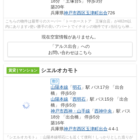
18分 「王塚台5」 停歩3分
築20年
兵庫県
神戸市西区
玉津町出合
726
こちらの物件は最寄りのスーパー「トーホーストア 王塚台店」が482m以
内にあります♪使い勝手の良いアパートでイチオシの物件です♪当社なら神戸
市西区エリアの物件多数♪山陽本線明石周...
現在空室情報がありません。
「アルス出合」への
お問い合わせはこちら
シエルオカモト
賃貸 | マンション
敷0
山陽本線
「
明石
」駅 バス17分 「出合
橋」 停歩5分
山陽本線
「
西明石
」駅 バス15分 「出合
橋」 停歩5分
神戸市西神・山手線
「
西神中央
」駅 バス
18分 「出合橋」 停歩5分
築16年
兵庫県
神戸市西区
玉津町出合
４4-1
『シエルオカモト』：山陽本線明石にも近くて便利！しっかりとした造りが