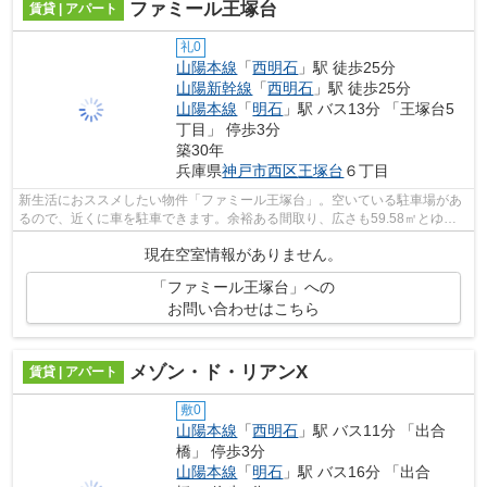
ファミール王塚台
賃貸 | アパート
礼0
山陽本線
「
西明石
」駅 徒歩25分
山陽新幹線
「
西明石
」駅 徒歩25分
山陽本線
「
明石
」駅 バス13分 「王塚台5
丁目」 停歩3分
築30年
兵庫県
神戸市西区
王塚台
６丁目
新生活におススメしたい物件「ファミール王塚台」。空いている駐車場があ
るので、近くに車を駐車できます。余裕ある間取り、広さも59.58㎡とゆっ
たりとしています。物件の防音性にも優...
現在空室情報がありません。
「ファミール王塚台」への
お問い合わせはこちら
メゾン・ド・リアンX
賃貸 | アパート
敷0
山陽本線
「
西明石
」駅 バス11分 「出合
橋」 停歩3分
山陽本線
「
明石
」駅 バス16分 「出合