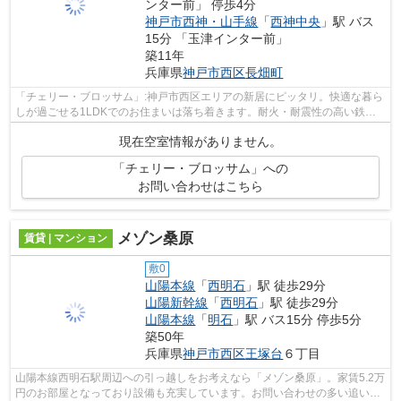
ンター前」 停歩4分
神戸市西神・山手線
「
西神中央
」駅 バス
15分 「玉津インター前」
築11年
兵庫県
神戸市西区
長畑町
「チェリー・ブロッサム」:神戸市西区エリアの新居にピッタリ。快適な暮ら
しが過ごせる1LDKでのお住まいは落ち着きます。耐火・耐震性の高い鉄筋
コンクリートの建物。出来るだけすぐに...
現在空室情報がありません。
「チェリー・ブロッサム」への
お問い合わせはこちら
メゾン桑原
賃貸 | マンション
敷0
山陽本線
「
西明石
」駅 徒歩29分
山陽新幹線
「
西明石
」駅 徒歩29分
山陽本線
「
明石
」駅 バス15分 停歩5分
築50年
兵庫県
神戸市西区
王塚台
６丁目
山陽本線西明石駅周辺への引っ越しをお考えなら「メゾン桑原」。家賃5.2万
円のお部屋となっており設備も充実しています。お問い合わせの多い追い焚