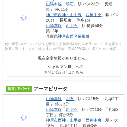
山陽本線
「
明石
」駅 バス22分 「長畑
東」 停歩1分
神戸市西神・山手線
「
西神中央
」駅 バス
20分 「長畑東」 停歩1分
山陽本線
「
西明石
」駅 徒歩58分
築12年
兵庫県
神戸市西区
長畑町
使い勝手のいいコンパクトな間取りが特徴♪陽当たりが良いので、冬も暖かく
快適に過ごすことができます♪コチラは、平成26年築の、多くの方に好評の
物件となります♪山陽本線明石周辺の賃...
現在空室情報がありません。
「シャルマンⅢ」への
お問い合わせはこちら
アーマビリータ
賃貸 | アパート
山陽本線
「
明石
」駅 バス15分 「丸塚2丁
目」 停歩3分
山陽本線
「
西明石
」駅 バス13分 「丸塚2
丁目」 停歩3分
神戸市西神・山手線
「
西神中央
」駅 バス
18分 「丸塚2丁目」 停歩3分