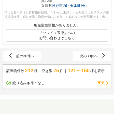
築12年
兵庫県
神戸市西区
玉津町居住
気になるイチオシ賃貸物件情報:「ソレイユ玉津」。住み替えにおススメの築
浅賃貸物件。眠りが浅く物音が気になる方にお勧めなのが角部屋です。敷地
内の駐車場に空きがあるので、是非ご...
現在空室情報がありません。
「ソレイユ玉津」への
お問い合わせはこちら
前の30件へ
次の30件へ
212
75
121～150
該当物件数
棟
空き数
件
棟を表示
変更
絞り込み条件：
なし