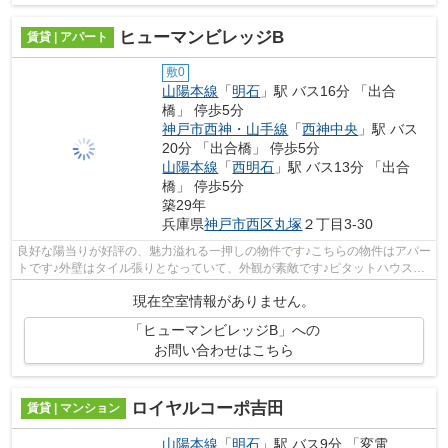
ヒューマンビレッジB
賃貸 | アパート
敷0
山陽本線
「
明石
」駅 バス16分 「出合
橋」 停歩5分
神戸市西神・山手線
「
西神中央
」駅 バス
20分 「出合橋」 停歩5分
山陽本線
「
西明石
」駅 バス13分 「出合
橋」 停歩5分
築29年
兵庫県
神戸市西区
丸塚
２丁目3-30
良好な陽当りが好評の、魅力溢れる一押しの物件です♪こちらの物件はアパー
トです♪外壁はタイル張りとなっていて、外観が素敵です♪ピタットハウス西
明石店ＡＢＣには神戸市西区エリアの...
現在空室情報がありません。
「ヒューマンビレッジB」への
お問い合わせはこちら
ロイヤルコーポ吉田
賃貸 | マンション
山陽本線
「
明石
」駅 バス9分 「変電