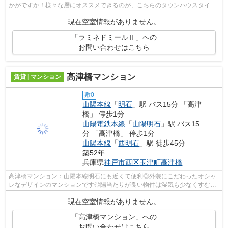
かがですか！様々な層にオススメできるのが、こちらのタウンハウスタイプ
の賃貸物件です！お部屋探しはピタット...
現在空室情報がありません。
「ラミネドミールⅡ」への
お問い合わせはこちら
高津橋マンション
賃貸 | マンション
敷0
山陽本線
「
明石
」駅 バス15分 「高津
橋」 停歩1分
山陽電鉄本線
「
山陽明石
」駅 バス15
分 「高津橋」 停歩1分
山陽本線
「
西明石
」駅 徒歩45分
築52年
兵庫県
神戸市西区
玉津町高津橋
高津橋マンション：山陽本線明石にも近くて便利◎外装にこだわったオシャ
レなデザインのマンションです◎陽当たりが良い物件は湿気も少なくすむの
で清潔さを保てます◎丁寧かつ迅速な対応...
現在空室情報がありません。
「高津橋マンション」への
お問い合わせはこちら