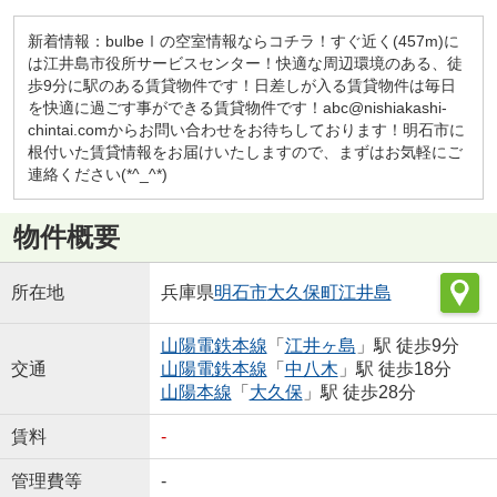
新着情報：bulbeⅠの空室情報ならコチラ！すぐ近く(457m)に
は江井島市役所サービスセンター！快適な周辺環境のある、徒
歩9分に駅のある賃貸物件です！日差しが入る賃貸物件は毎日
を快適に過ごす事ができる賃貸物件です！abc@nishiakashi-
chintai.comからお問い合わせをお待ちしております！明石市に
根付いた賃貸情報をお届けいたしますので、まずはお気軽にご
連絡ください(*^_^*)
物件概要
所在地
兵庫県
明石市
大久保町江井島
山陽電鉄本線
「
江井ヶ島
」駅 徒歩9分
交通
山陽電鉄本線
「
中八木
」駅 徒歩18分
山陽本線
「
大久保
」駅 徒歩28分
賃料
-
管理費等
-