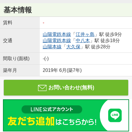
基本情報
賃料
-
山陽電鉄本線
「
江井ヶ島
」駅 徒歩9分
交通
山陽電鉄本線
「
中八木
」駅 徒歩18分
山陽本線
「
大久保
」駅 徒歩28分
間取り(面積)
-(-)
築年月
2019年 6月(築7年)
お問い合わせ(無料)