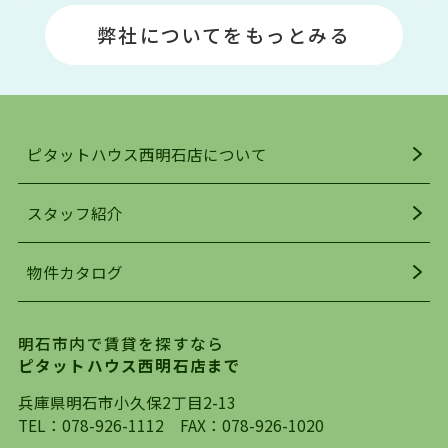
場や釣りスポットが多くあります。JR「大久保
弊社についてをもっとみる
駅」周辺には、ビブレ・イオンをはじめとした買
い物施設も多くあり、買い物にも困りません。
アクセス・趣味・レジャー・買い物、全てがバラ
ンスよく揃っているのが、明石市の住みやすさ・
人気の理由です。
ピタットハウス西明石店について
明石駅・西明石駅を中心に、明石市・神戸市西区
でお部屋探している方は、ぜひ当ＨＰにて物件を
お探しになってください。弊社は、スタッフの平
スタッフ紹介
均年齢も若く、お客様の事を第一に考え、毎日新
着の物件の情報をリサーチし、ＨＰにて随時更新
物件カタログ
を行っており地域最大級の情報取扱量を誇ってお
ります。店頭で限られた物件をご紹介する、従来
の不動産のスタイルではなく、まずは、お客様ご
明石市内で賃貸を探すなら
自身でインターネットを利用し、理想のお部屋を
ピタットハウス西明石店まで
探していただき、選択していただいた物件情報に
対して、専門知識を持ったスタッフがサポートさ
兵庫県明石市小久保2丁目2-13
せていただくスタイルを心がけております。私た
TEL：
078-926-1112
FAX：078-926-1020
ちピタットハウス西明石店が大切にしていること