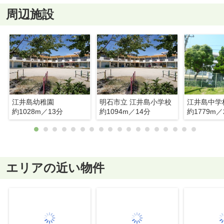
周辺施設
江井島幼稚園
明石市立 江井島小学校
江井島中学
約1028m／13分
約1094m／14分
約1779m／
エリアの近い物件