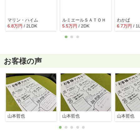
マリン・ハイム
ルミエールＳＡＴＯＨ
わかば
6.8
万
円
/ 2LDK
5.5
万
円
/ 2DK
6.7
万
円
/ 1
お客様の声
山本哲也
山本哲也
山本哲也