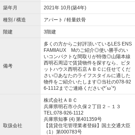
築年月
2021年 10月(築4年)
種別 / 構造
アパート / 軽量鉄骨
階建
3階建
多くの方からご好評頂いているLES ENS
FAMIIAUX Mのご紹介◎使い勝手のい
いコンパクトな間取りが特徴◎山陽本線
西明石周辺で賃貸物件を探すなら、ピタ
備考
ットハウス西明石店ＡＢＣに任せてくだ
さい◎あなたのライフスタイルに適した
物件をご紹介いたします◎当社の078-92
6-1112までご連絡ください(*´ω`*)
株式会社ＡＢＣ
兵庫県明石市小久保２丁目２－１３
TEL:078-926-1112
兵庫県知事 (4) 第401359号
取扱会社
【賃貸住宅管理業者登録】国土交通大臣
（1）第000783号