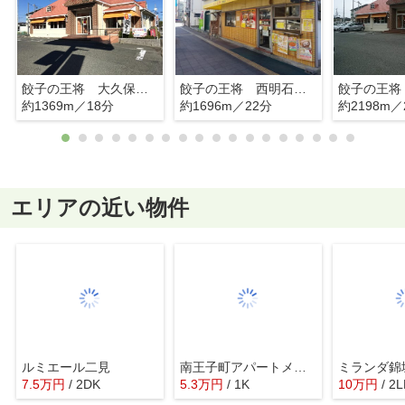
餃子の王将 大久保森田店
餃子の王将 西明石駅前店
餃子の王将
約1369m／18分
約1696m／22分
約2198m／
エリアの近い物件
ルミエール二見
南王子町アパートメント
ミランダ錦
7.5
万
円
/ 2DK
5.3
万
円
/ 1K
10
万
円
/ 2