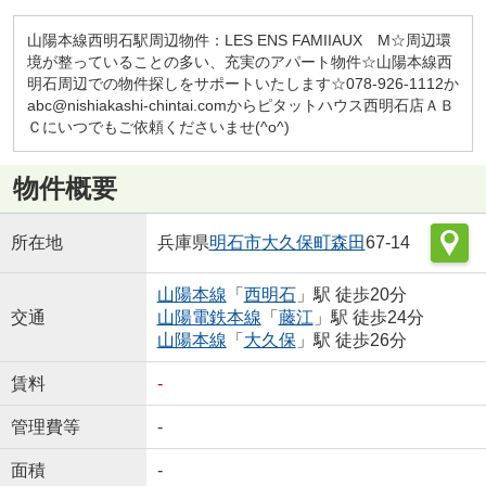
山陽本線西明石駅周辺物件：LES ENS FAMIIAUX M☆周辺環
境が整っていることの多い、充実のアパート物件☆山陽本線西
明石周辺での物件探しをサポートいたします☆078-926-1112か
abc@nishiakashi-chintai.comからピタットハウス西明石店ＡＢ
Ｃにいつでもご依頼くださいませ(^o^)
物件概要
所在地
兵庫県
明石市
大久保町森田
67-14
山陽本線
「
西明石
」駅 徒歩20分
交通
山陽電鉄本線
「
藤江
」駅 徒歩24分
山陽本線
「
大久保
」駅 徒歩26分
賃料
-
管理費等
-
面積
-