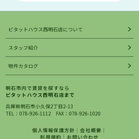
い物施設も多くあり、買い物にも困りません。
アクセス・趣味・レジャー・買い物、全てがバラ
ンスよく揃っているのが、明石市の住みやすさ・
人気の理由です。
ピタットハウス西明石店について
明石駅・西明石駅を中心に、明石市・神戸市西区
でお部屋探している方は、ぜひ当ＨＰにて物件を
お探しになってください。弊社は、スタッフの平
スタッフ紹介
均年齢も若く、お客様の事を第一に考え、毎日新
着の物件の情報をリサーチし、ＨＰにて随時更新
物件カタログ
を行っており地域最大級の情報取扱量を誇ってお
ります。店頭で限られた物件をご紹介する、従来
の不動産のスタイルではなく、まずは、お客様ご
明石市内で賃貸を探すなら
自身でインターネットを利用し、理想のお部屋を
ピタットハウス西明石店まで
探していただき、選択していただいた物件情報に
対して、専門知識を持ったスタッフがサポートさ
兵庫県明石市小久保2丁目2-13
せていただくスタイルを心がけております。私た
TEL：
078-926-1112
FAX：078-926-1020
ちピタットハウス西明石店が大切にしていること
は、一度だけでは終わらない、お客様との末長い
個人情報保護方針
｜
会社概要
｜
お付き合いです。初めての一人暮らしから、就
利用規約
｜
お問い合わせ