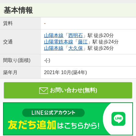
基本情報
賃料
-
山陽本線
「
西明石
」駅 徒歩20分
交通
山陽電鉄本線
「
藤江
」駅 徒歩24分
山陽本線
「
大久保
」駅 徒歩26分
間取り(面積)
-(-)
築年月
2021年 10月(築4年)
お問い合わせ(無料)