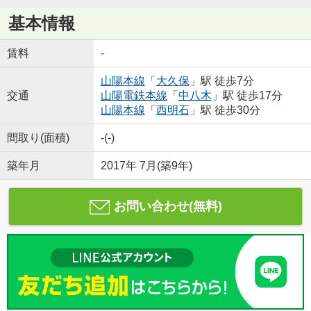
基本情報
賃料
-
山陽本線
「
大久保
」駅 徒歩7分
交通
山陽電鉄本線
「
中八木
」駅 徒歩17分
山陽本線
「
西明石
」駅 徒歩30分
間取り(面積)
-(-)
築年月
2017年 7月(築9年)
お問い合わせ(無料)