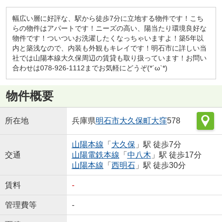
幅広い層に好評な、駅から徒歩7分に立地する物件です！こち
らの物件はアパートです！ニーズの高い、陽当たり環境良好な
物件です！ついついお洗濯したくなっちゃいますよ！築5年以
内と築浅なので、内装も外観もキレイです！明石市に詳しい当
社では山陽本線大久保周辺の賃貸も取り扱っています！お問い
合わせは078-926-1112までお気軽にどうぞ(*´ω`*)
物件概要
所在地
兵庫県
明石市
大久保町大窪
578
山陽本線
「
大久保
」駅 徒歩7分
交通
山陽電鉄本線
「
中八木
」駅 徒歩17分
山陽本線
「
西明石
」駅 徒歩30分
賃料
-
管理費等
-