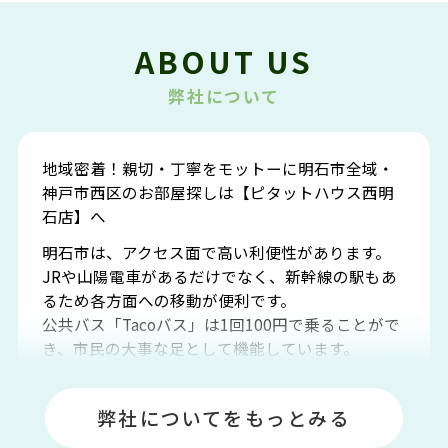
ABOUT US
弊社について
地域密着！親切・丁寧をモットーに明石市全域・
神戸市西区のお部屋探しは【ピタットハウス西明
石店】へ
明石市は、アクセス面で高い利便性があります。
JRや山陽電車があるだけでなく、新幹線の駅もあ
るため各方面への移動が便利です。
公共バス「Tacoバス」は1回100円で乗ることがで
き、市民の大事な足として機能しています。
明石エリアは海沿いに位置しているため、海水浴
場や釣りスポットが多くあります。JR「大久保
弊社についてをもっとみる
駅」周辺には、ビブレ・イオンをはじめとした買
い物施設も多くあり、買い物にも困りません。