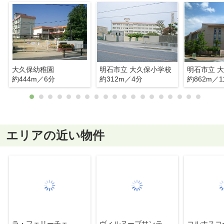
大久保幼稚園
明石市立 大久保小学校
約444m／6分
約312m／4分
約862m／1
エリアの近い物件
ラ・フェリーチェ
ヴィルヌーブサンティーエ
コルナスコ