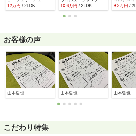
12
万
円
/ 2LDK
10.6
万
円
/ 2LDK
9.3
万
円
/ 2
お客様の声
山本哲也
山本哲也
山本哲也
こだわり特集