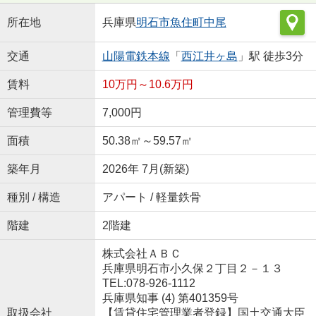
所在地
兵庫県
明石市
魚住町中尾
交通
山陽電鉄本線
「
西江井ヶ島
」駅 徒歩3分
賃料
10万円～10.6万円
管理費等
7,000円
面積
50.38㎡～59.57㎡
築年月
2026年 7月(新築)
種別 / 構造
アパート / 軽量鉄骨
階建
2階建
株式会社ＡＢＣ
兵庫県明石市小久保２丁目２－１３
TEL:078-926-1112
兵庫県知事 (4) 第401359号
取扱会社
【賃貸住宅管理業者登録】国土交通大臣