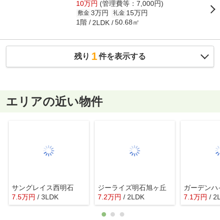
10万円
(管理費等：7,000円)
3万円
15万円
敷金
礼金
1階
50.68㎡
2LDK
1
残り
件を表示する
エリアの近い物件
サングレイス西明石
ジーライズ明石旭ヶ丘
7.5
万
円
/ 3LDK
7.2
万
円
/ 2LDK
7.1
万
円
/ 2