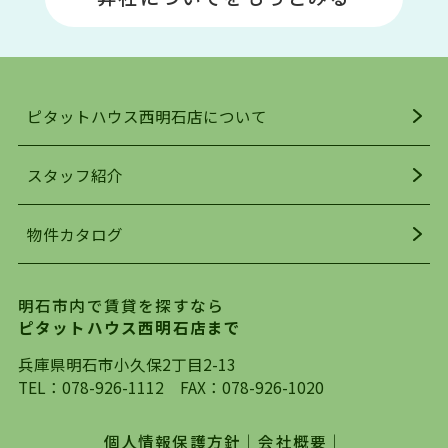
い物施設も多くあり、買い物にも困りません。
アクセス・趣味・レジャー・買い物、全てがバラ
ンスよく揃っているのが、明石市の住みやすさ・
人気の理由です。
ピタットハウス西明石店について
明石駅・西明石駅を中心に、明石市・神戸市西区
でお部屋探している方は、ぜひ当ＨＰにて物件を
お探しになってください。弊社は、スタッフの平
スタッフ紹介
均年齢も若く、お客様の事を第一に考え、毎日新
着の物件の情報をリサーチし、ＨＰにて随時更新
物件カタログ
を行っており地域最大級の情報取扱量を誇ってお
ります。店頭で限られた物件をご紹介する、従来
の不動産のスタイルではなく、まずは、お客様ご
明石市内で賃貸を探すなら
自身でインターネットを利用し、理想のお部屋を
ピタットハウス西明石店まで
探していただき、選択していただいた物件情報に
対して、専門知識を持ったスタッフがサポートさ
兵庫県明石市小久保2丁目2-13
せていただくスタイルを心がけております。私た
TEL：
078-926-1112
FAX：078-926-1020
ちピタットハウス西明石店が大切にしていること
は、一度だけでは終わらない、お客様との末長い
個人情報保護方針
｜
会社概要
｜