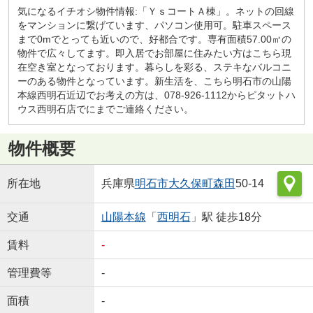
気になるイチオシ物件情報:「ＹｓコートＡ棟」。ネットの回線
をマンションに繋げています、パソコン使用可。駐車スペース
まで0mでとっても近いので、好都合です。専有面積57.00㎡の
物件で広々してます。即入居でお部屋に住みたい方はこちら現
在空き室となっております。暮らしを彩る、ステキなバルコニ
ーのある物件となっています。新生活を、こちら明石市の山陽
本線西明石近辺でお考えの方は、078-926-1112からピタットハ
ウス西明石店でにまでご連絡ください。
物件概要
所在地
兵庫県
明石市
大久保町森田
50-14
交通
山陽本線
「
西明石
」駅 徒歩18分
賃料
-
管理費等
-
面積
-