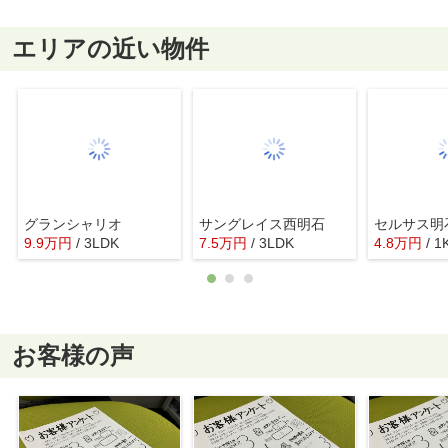
エリアの近い物件
グランシャリオ
サングレイス西明石
セルサス明
9.9
万
円
/ 3LDK
7.5
万
円
/ 3LDK
4.8
万
円
/ 1
お客様の声