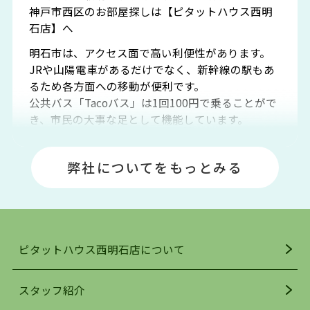
神戸市西区のお部屋探しは【ピタットハウス西明
石店】へ
明石市は、アクセス面で高い利便性があります。
JRや山陽電車があるだけでなく、新幹線の駅もあ
るため各方面への移動が便利です。
公共バス「Tacoバス」は1回100円で乗ることがで
き、市民の大事な足として機能しています。
明石エリアは海沿いに位置しているため、海水浴
場や釣りスポットが多くあります。JR「大久保
弊社についてをもっとみる
駅」周辺には、ビブレ・イオンをはじめとした買
い物施設も多くあり、買い物にも困りません。
アクセス・趣味・レジャー・買い物、全てがバラ
ンスよく揃っているのが、明石市の住みやすさ・
人気の理由です。
ピタットハウス西明石店について
明石駅・西明石駅を中心に、明石市・神戸市西区
でお部屋探している方は、ぜひ当ＨＰにて物件を
お探しになってください。弊社は、スタッフの平
スタッフ紹介
均年齢も若く、お客様の事を第一に考え、毎日新