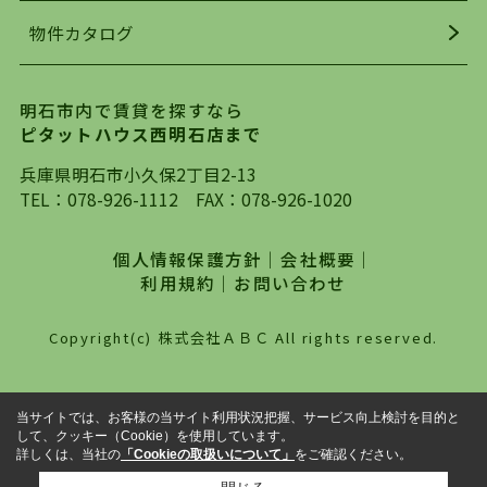
着の物件の情報をリサーチし、ＨＰにて随時更新
物件カタログ
を行っており地域最大級の情報取扱量を誇ってお
ります。店頭で限られた物件をご紹介する、従来
の不動産のスタイルではなく、まずは、お客様ご
明石市内で賃貸を探すなら
自身でインターネットを利用し、理想のお部屋を
ピタットハウス西明石店まで
探していただき、選択していただいた物件情報に
対して、専門知識を持ったスタッフがサポートさ
兵庫県明石市小久保2丁目2-13
せていただくスタイルを心がけております。私た
TEL：
078-926-1112
FAX：078-926-1020
ちピタットハウス西明石店が大切にしていること
は、一度だけでは終わらない、お客様との末長い
個人情報保護方針
｜
会社概要
｜
お付き合いです。初めての一人暮らしから、就
利用規約
｜
お問い合わせ
職・ご結婚・売買物件の購入、などなど一生涯に
わたる、良きアドバイザーとして、地域に密着し
Copyright(c) 株式会社ＡＢＣ All rights reserved.
た営業スタイルで様々なお役立ちができればと強
く思っております。ぜひ、明石市・神戸市西区で
物件をお探しになってる方は、お気軽にお問い合
当サイトでは、お客様の当サイト利用状況把握、サービス向上検討を目的と
わせください。
して、クッキー（Cookie）を使用しています。
詳しくは、当社の
「Cookieの取扱いについて」
をご確認ください。