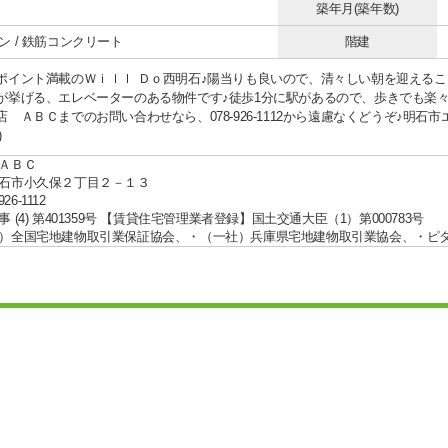
築年月(築年数)
ン / 鉄筋コンクリート
階建
ポイント満載のＷｉｌｌ Ｄｏ西明石♪陽当りも良いので、清々しい朝を迎えるこ
が挙げる、エレベーターのある物件です♪徒歩1分に駅があるので、歩きでも楽
店 ＡＢＣまでのお問い合わせなら、078-926-1112から遠慮なくどうぞ♪明
)
ＡＢＣ
石市小久保２丁目２－１３
926-1112
 (4) 第401359号 【賃貸住宅管理業者登録】国土交通大臣（1）第000783号
）全国宅地建物取引業保証協会、・（一社）兵庫県宅地建物取引業協会、・ピ