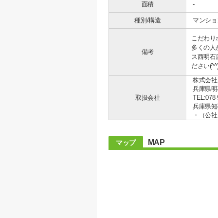
面積
-
種別/構造
マンショ
こだわり
多くの人
備考
ス西明石
ださい(^^
株式会社
兵庫県明
取扱会社
TEL:078-
兵庫県知事
・（公社
MAP
マップ