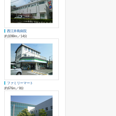
西江井島病院
約1099m／14分
ファミリーマート
約676m／9分