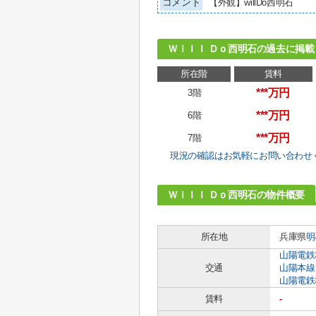
コメント
【外観】willDo西明石
Ｗｉｌｌ Ｄｏ西明石の過去に掲載
所在階
賃料
***万円
3階
***万円
6階
***万円
7階
現況の確認はお気軽にお問い合わせ
Ｗｉｌｌ Ｄｏ西明石の物件概要
所在地
兵庫県
明
山陽電鉄
交通
山陽本線
山陽電鉄
賃料
-