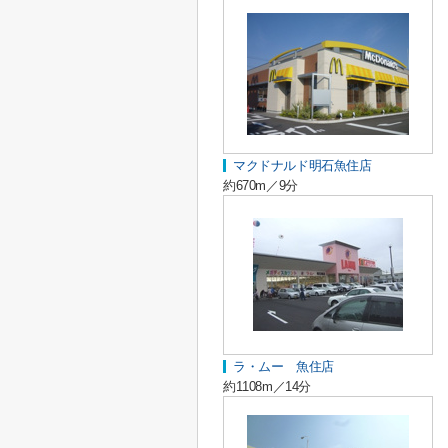
マクドナルド明石魚住店
約670m／9分
ラ・ムー 魚住店
約1108m／14分