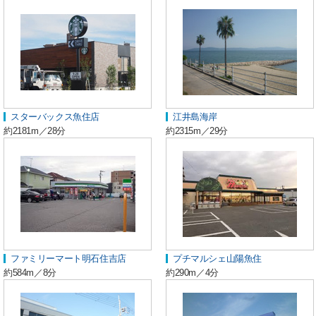
スターバックス魚住店
江井島海岸
約2181m／28分
約2315m／29分
ファミリーマート明石住吉店
プチマルシェ山陽魚住
約584m／8分
約290m／4分