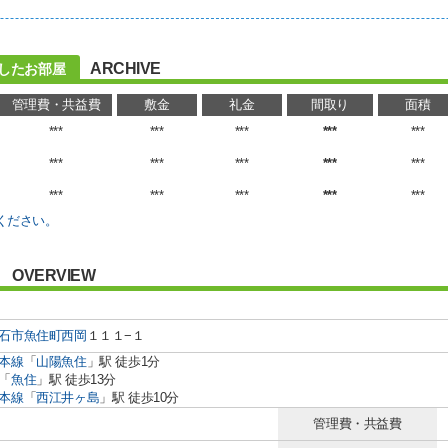
ARCHIVE
したお部屋
管理費・共益費
敷金
礼金
間取り
面積
***
***
***
***
***
***
***
***
***
***
***
***
***
***
***
ください。
OVERVIEW
石市
魚住町西岡
１１１−１
本線
「
山陽魚住
」駅 徒歩1分
「
魚住
」駅 徒歩13分
本線
「
西江井ヶ島
」駅 徒歩10分
管理費・共益費