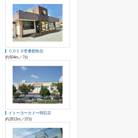
ＣＯＣＯ壱番館魚住
約504m／7分
イトーヨーカドー明石店
約2913m／37分