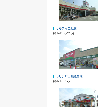
マルアイ二見店
約1944m／25分
キリン堂山陽魚住店
約491m／7分