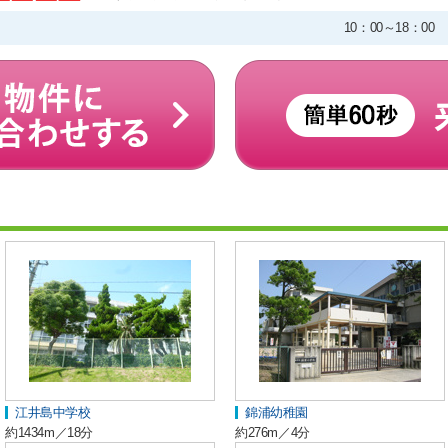
10：00～18：
江井島中学校
錦浦幼稚園
約1434m／18分
約276m／4分