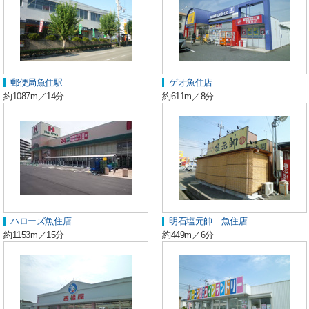
郵便局魚住駅
ゲオ魚住店
約1087m／14分
約611m／8分
ハローズ魚住店
明石塩元帥 魚住店
約1153m／15分
約449m／6分