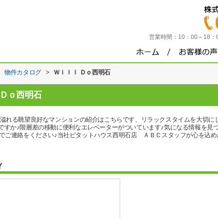
営業時間：
10：00～18
>
物件カタログ
>
Ｗｉｌｌ Ｄｏ西明石
 Ｄｏ西明石
力溢れる眺望良好なマンションの紹介はこちらです、リラックスタイムを大切に
すか♪階層差の移動に便利なエレベーターがついています♪気になる情報を見つけたら、
intai.comまでご連絡をください♪当社ピタットハウス西明石店 ＡＢＣスタッフが心を込め
Y