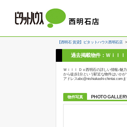
【西明石 賃貸】ピタットハウス西明石店
過去掲載物件：Ｗｉｌｌ
Ｗｉｌｌ Ｄｏ西明石の詳しい情報♪魅
から徒歩1分という駅近な物件はいかがで
アドレスabc@nishiakashi-ch
PHOTO GALLER
物件写真