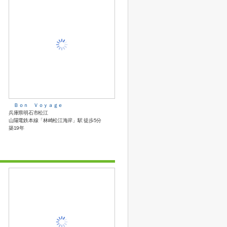
Ｂｏｎ Ｖｏｙａｇｅ
兵庫県明石市松江
山陽電鉄本線「林崎松江海岸」駅 徒歩5分
築19年