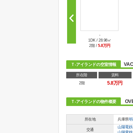
-
1DK / 28.98㎡
2階 /
5.8万円
VAC
Ｔ-アイランドの空室情報
所在階
賃料
5.8万円
2階
OV
Ｔ-アイランドの物件概要
所在地
兵庫県
明
山陽電鉄
交通
山陽電鉄