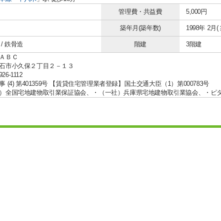
管理費・共益費
5,000円
築年月(築年数)
1998年 2月(
/ 鉄骨造
階建
3階建
ＡＢＣ
石市小久保２丁目２－１３
926-1112
 (4) 第401359号 【賃貸住宅管理業者登録】国土交通大臣（1）第000783号
）全国宅地建物取引業保証協会、・（一社）兵庫県宅地建物取引業協会、・ピ