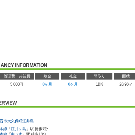
ANCY INFORMATION
管理費・共益費
敷金
礼金
間取り
面積
5,000円
0ヶ月
0ヶ月
1DK
28.98㎡
ERVIEW
石市
大久保町江井島
本線
「
江井ヶ島
」駅 徒歩7分
本線
「
中八木
」駅 徒歩18分