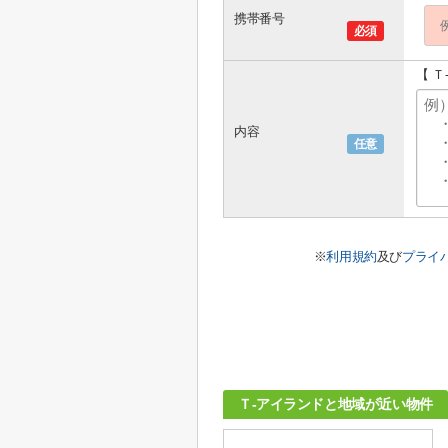
携帯番号
必須
【 
内容
任意
※
利用規約
及び
プライ
Ｔ-アイランドと地域が近い物件