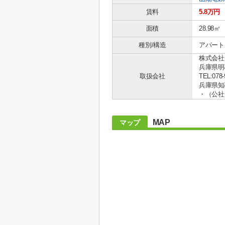
賃料
5.8万円
面積
28.98㎡
種別/構造
アパート 
株式会社
兵庫県明
取扱会社
TEL:078-
兵庫県知事
・（公社
MAP
マップ