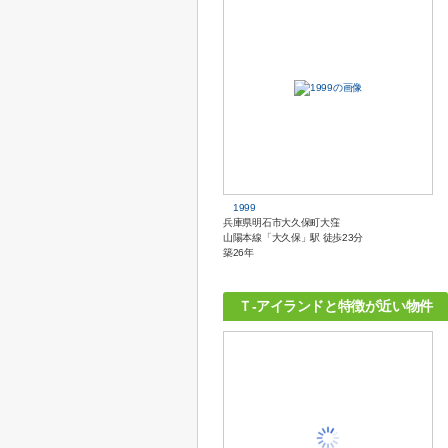
1999
兵庫県明石市大久保町大窪
山陽本線「大久保」駅 徒歩23分
築26年
Ｔ-アイランドと特徴が近い物件