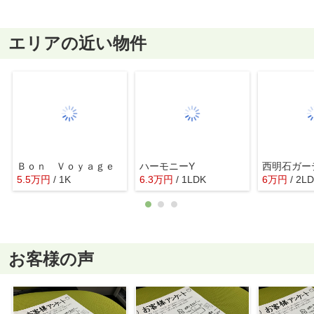
エリアの近い物件
Ｂｏｎ Ｖｏｙａｇｅ
ハーモニーY
西明石ガー
5.5
万
円
/ 1K
6.3
万
円
/ 1LDK
6
万
円
/ 2L
お客様の声