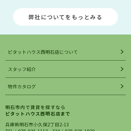
明石エリアは海沿いに位置しているため、海水浴
場や釣りスポットが多くあります。JR「大久保
弊社についてをもっとみる
駅」周辺には、ビブレ・イオンをはじめとした買
い物施設も多くあり、買い物にも困りません。
アクセス・趣味・レジャー・買い物、全てがバラ
ンスよく揃っているのが、明石市の住みやすさ・
人気の理由です。
ピタットハウス西明石店について
明石駅・西明石駅を中心に、明石市・神戸市西区
でお部屋探している方は、ぜひ当ＨＰにて物件を
お探しになってください。弊社は、スタッフの平
スタッフ紹介
均年齢も若く、お客様の事を第一に考え、毎日新
着の物件の情報をリサーチし、ＨＰにて随時更新
物件カタログ
を行っており地域最大級の情報取扱量を誇ってお
ります。店頭で限られた物件をご紹介する、従来
の不動産のスタイルではなく、まずは、お客様ご
明石市内で賃貸を探すなら
自身でインターネットを利用し、理想のお部屋を
ピタットハウス西明石店まで
探していただき、選択していただいた物件情報に
対して、専門知識を持ったスタッフがサポートさ
兵庫県明石市小久保2丁目2-13
せていただくスタイルを心がけております。私た
TEL：
078-926-1112
FAX：078-926-1020