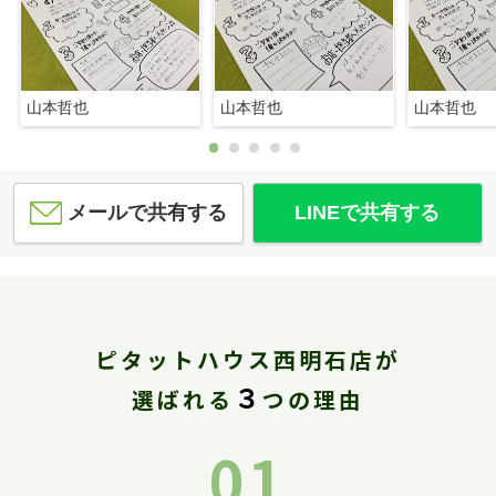
山本哲也
山本哲也
山本哲也
メールで共有する
LINEで共有する
ピタットハウス西明石店が
３
選ばれる
つの理由
01