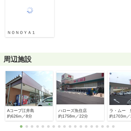
ＮＯＮＯＹＡ１
周辺施設
Aコープ江井島
ハローズ魚住店
ラ・ムー 
約626m／8分
約1758m／22分
約1703m／