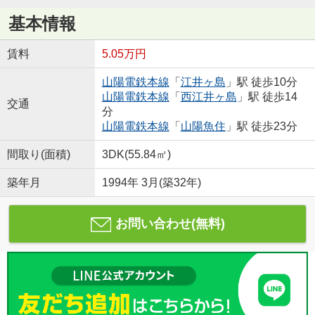
基本情報
賃料
5.05万円
山陽電鉄本線
「
江井ヶ島
」駅 徒歩10分
山陽電鉄本線
「
西江井ヶ島
」駅 徒歩14
交通
分
山陽電鉄本線
「
山陽魚住
」駅 徒歩23分
間取り(面積)
3DK(55.84㎡)
築年月
1994年 3月(築32年)
お問い合わせ(無料)