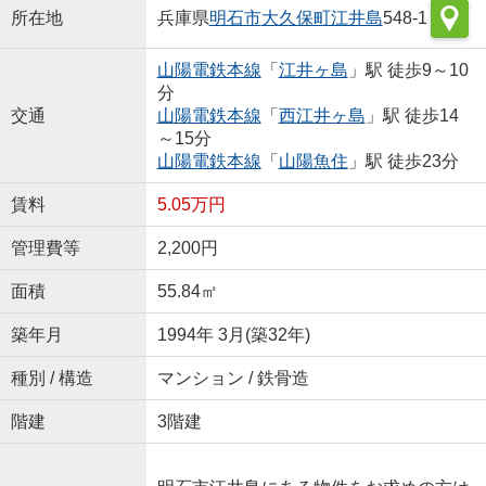
所在地
兵庫県
明石市
大久保町江井島
548-1
山陽電鉄本線
「
江井ヶ島
」駅 徒歩9～10
分
交通
山陽電鉄本線
「
西江井ヶ島
」駅 徒歩14
～15分
山陽電鉄本線
「
山陽魚住
」駅 徒歩23分
賃料
5.05万円
管理費等
2,200円
面積
55.84㎡
築年月
1994年 3月(築32年)
種別 / 構造
マンション / 鉄骨造
階建
3階建