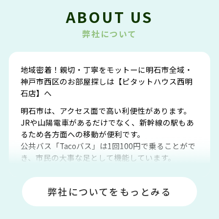
ABOUT US
弊社について
地域密着！親切・丁寧をモットーに明石市全域・
神戸市西区のお部屋探しは【ピタットハウス西明
石店】へ
明石市は、アクセス面で高い利便性があります。
JRや山陽電車があるだけでなく、新幹線の駅もあ
るため各方面への移動が便利です。
公共バス「Tacoバス」は1回100円で乗ることがで
き、市民の大事な足として機能しています。
明石エリアは海沿いに位置しているため、海水浴
場や釣りスポットが多くあります。JR「大久保
弊社についてをもっとみる
駅」周辺には、ビブレ・イオンをはじめとした買
い物施設も多くあり、買い物にも困りません。
アクセス・趣味・レジャー・買い物、全てがバラ