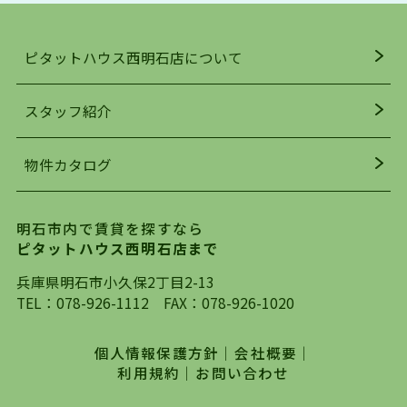
ンスよく揃っているのが、明石市の住みやすさ・
人気の理由です。
ピタットハウス西明石店について
明石駅・西明石駅を中心に、明石市・神戸市西区
でお部屋探している方は、ぜひ当ＨＰにて物件を
お探しになってください。弊社は、スタッフの平
スタッフ紹介
均年齢も若く、お客様の事を第一に考え、毎日新
着の物件の情報をリサーチし、ＨＰにて随時更新
物件カタログ
を行っており地域最大級の情報取扱量を誇ってお
ります。店頭で限られた物件をご紹介する、従来
の不動産のスタイルではなく、まずは、お客様ご
明石市内で賃貸を探すなら
自身でインターネットを利用し、理想のお部屋を
ピタットハウス西明石店まで
探していただき、選択していただいた物件情報に
対して、専門知識を持ったスタッフがサポートさ
兵庫県明石市小久保2丁目2-13
せていただくスタイルを心がけております。私た
TEL：
078-926-1112
FAX：078-926-1020
ちピタットハウス西明石店が大切にしていること
は、一度だけでは終わらない、お客様との末長い
個人情報保護方針
｜
会社概要
｜
お付き合いです。初めての一人暮らしから、就
利用規約
｜
お問い合わせ
職・ご結婚・売買物件の購入、などなど一生涯に