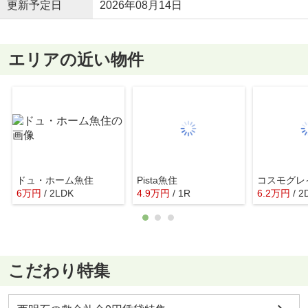
更新予定日
2026年08月14日
エリアの近い物件
ドュ・ホーム魚住
Pista魚住
コスモグレ
6
万
円
/ 2LDK
4.9
万
円
/ 1R
6.2
万
円
/ 2
こだわり特集