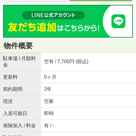
物件概要
駐車場 / 月額料
空有 / 7,700円 (税込)
金
更新料
0ヶ月
契約期間
2年
現況
空家
入居可能日
即時
保険加入 / 料金
有 / -