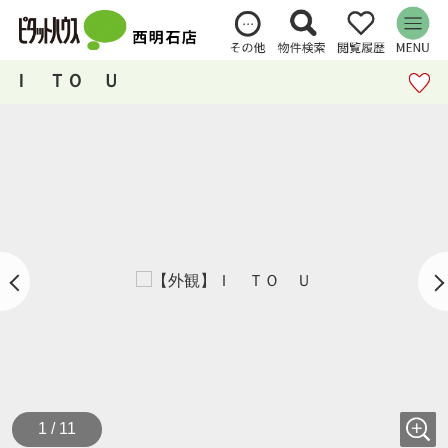
Ｉ ＴＯ Ｕ
1 / 11