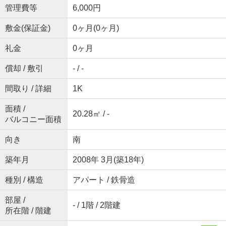
管理費等
6,000円
敷金(保証金)
0ヶ月(0ヶ月)
礼金
0ヶ月
償却 / 敷引
- / -
間取り / 詳細
1K
面積 /
20.28㎡ / -
バルコニー面積
向き
南
築年月
2008年 3月(築18年)
種別 / 構造
アパート / 鉄骨造
部屋 /
- / 1階 / 2階建
所在階 / 階建