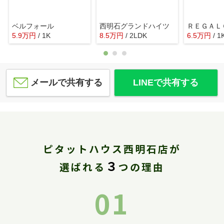
ベルフォール
西明石グランドハイツ
ＲＥＧＡＬ
5.9
万
円
/ 1K
8.5
万
円
/ 2LDK
6.5
万
円
/ 1
メールで共有する
LINEで共有する
ピタットハウス西明石店が
３
選ばれる
つの理由
01