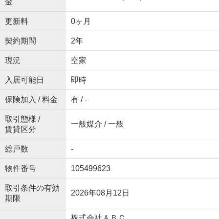
金
更新料
0ヶ月
契約期間
2年
現況
空家
入居可能日
即時
保険加入 / 料金
有 / -
取引態様 /
一般媒介 / 一般
賃貸区分
総戸数
-
物件番号
105499623
取引条件の有効
2026年08月12日
期限
株式会社ＡＢＣ