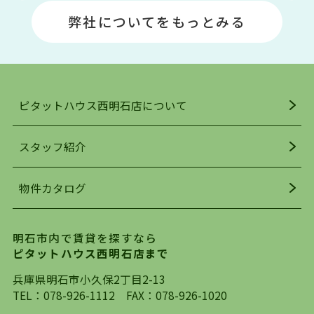
場や釣りスポットが多くあります。JR「大久保
弊社についてをもっとみる
駅」周辺には、ビブレ・イオンをはじめとした買
い物施設も多くあり、買い物にも困りません。
アクセス・趣味・レジャー・買い物、全てがバラ
ンスよく揃っているのが、明石市の住みやすさ・
人気の理由です。
ピタットハウス西明石店について
明石駅・西明石駅を中心に、明石市・神戸市西区
でお部屋探している方は、ぜひ当ＨＰにて物件を
お探しになってください。弊社は、スタッフの平
スタッフ紹介
均年齢も若く、お客様の事を第一に考え、毎日新
着の物件の情報をリサーチし、ＨＰにて随時更新
物件カタログ
を行っており地域最大級の情報取扱量を誇ってお
ります。店頭で限られた物件をご紹介する、従来
の不動産のスタイルではなく、まずは、お客様ご
明石市内で賃貸を探すなら
自身でインターネットを利用し、理想のお部屋を
ピタットハウス西明石店まで
探していただき、選択していただいた物件情報に
対して、専門知識を持ったスタッフがサポートさ
兵庫県明石市小久保2丁目2-13
せていただくスタイルを心がけております。私た
TEL：
078-926-1112
FAX：078-926-1020
ちピタットハウス西明石店が大切にしていること