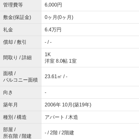
管理費等
6,000円
敷金(保証金)
0ヶ月(0ヶ月)
礼金
6.4万円
償却 / 敷引
- / -
1K
間取り / 詳細
洋室 8.0帖 1室
面積 /
23.61㎡ / -
バルコニー面積
向き
-
築年月
2006年 10月(築19年)
種別 / 構造
アパート / 木造
部屋 /
- / 2階 / 2階建
所在階 / 階建