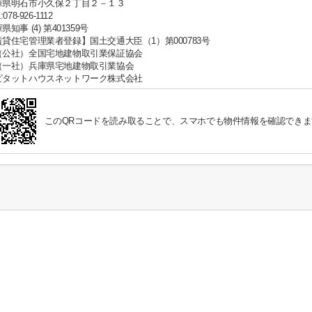
庫県明石市小久保２丁目２－１３
:078-926-1112
県知事 (4) 第401359号
賃貸住宅管理業者登録】国土交通大臣（1）第000783号
（公社）全国宅地建物取引業保証協会
（一社）兵庫県宅地建物取引業協会
ピタットハウスネットワーク株式会社
このQRコードを読み取ることで、スマホでも物件情報を確認できま