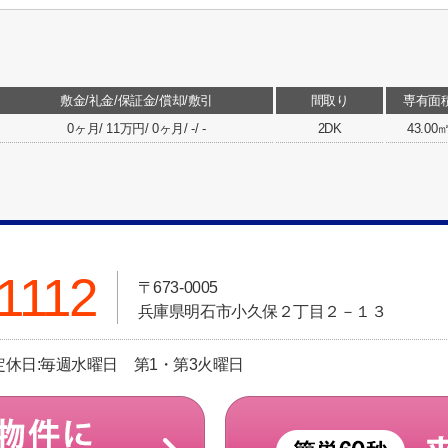
敷金/礼金/保証金/償却/敷引
間取り
専有面
0ヶ月/ 11万円/ 0ヶ月/ -/ -
2DK
43.00
1112
〒673-0005
兵庫県明石市小久保２丁目２－１３
 定休日:毎週水曜日 第1・第3火曜日