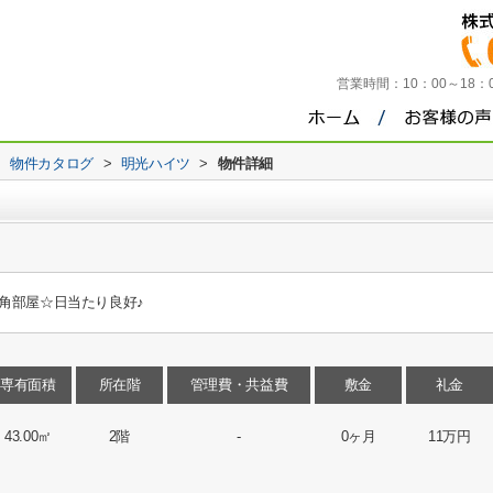
営業時間：
10：00～18
>
物件カタログ
>
明光ハイツ
>
物件詳細
角部屋☆日当たり良好♪
専有面積
所在階
管理費・共益費
敷金
礼金
43.00㎡
2階
-
0ヶ月
11万円