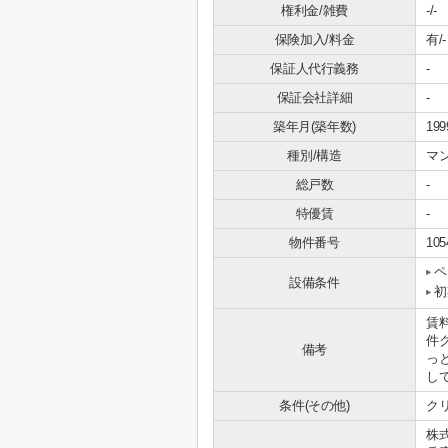
権利金/雑費
-/-
保険加入/料金
有/-
保証人代行義務
-
保証会社詳細
-
築年月(築年数)
19
種別/構造
マ
総戸数
-
特優賃
-
物件番号
105
ペ
設備条件
初
賃
件
備考
っ
し
条件(その他)
クリ
株