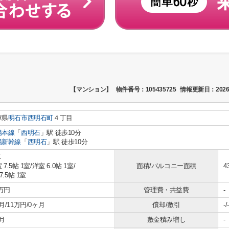
【マンション】
物件番号：105435725
情報更新日：2026
庫県
明石市
西明石町
４丁目
陽本線
「
西明石
」駅 徒歩10分
陽新幹線
「
西明石
」駅 徒歩10分
K
 7.5帖 1室
/
洋室 6.0帖 1室
/
面積/バルコニー面積
4
7.5帖 1室
5万円
管理費・共益費
-
月/11万円/0ヶ月
償却/敷引
-/-
月
敷金積み増し
-