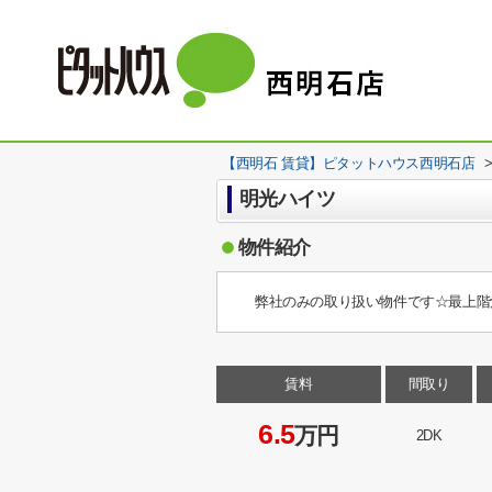
【西明石 賃貸】ピタットハウス西明石店
明光ハイツ
物件紹介
弊社のみの取り扱い物件です☆最上階
賃料
間取り
6.5
万円
2DK