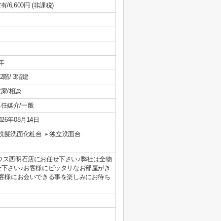
有/6,600円 (非課税)
年
/ 2階/ 3階建
家/相談
専任媒介/一般
026年08月14日
洗髪洗面化粧台
独立洗面台
ハウス西明石店にお任せ下さい♪弊社は全物
せ下さい♪お客様にピッタリなお部屋がき
お客様にお会いできる事を楽しみにお待ち