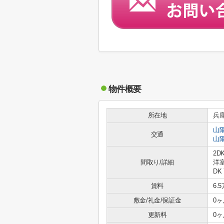
物件概要
所在地
兵
山
交通
山
2D
間取り/詳細
洋室
DK 
賃料
6.
敷金/礼金/保証金
0ヶ
更新料
0ヶ