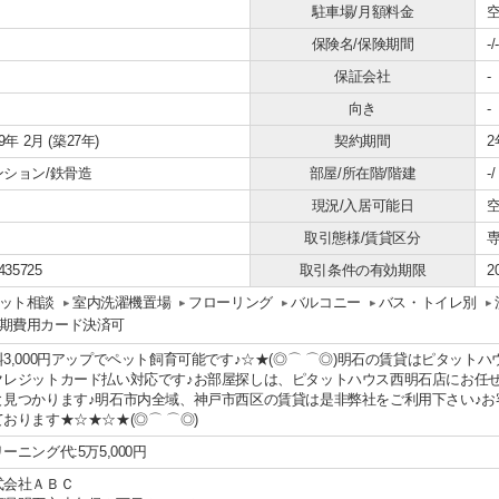
駐車場/月額料金
空
保険名/保険期間
-/-
保証会社
-
向き
-
99年 2月 (築27年)
契約期間
2
ンション/鉄骨造
部屋/所在階/階建
-
現況/入居可能日
空
取引態様/賃貸区分
435725
取引条件の有効期限
2
ット相談
室内洗濯機置場
フローリング
バルコニー
バス・トイレ別
期費用カード決済可
料3,000円アップでペット飼育可能です♪☆★(◎⌒ ⌒◎)明石の賃貸はピタット
クレジットカード払い対応です♪お部屋探しは、ピタットハウス西明石店にお任
と見つかります♪明石市内全域、神戸市西区の賃貸は是非弊社をご利用下さい♪
ております★☆★☆★(◎⌒ ⌒◎)
ーニング代:5万5,000円
式会社ＡＢＣ