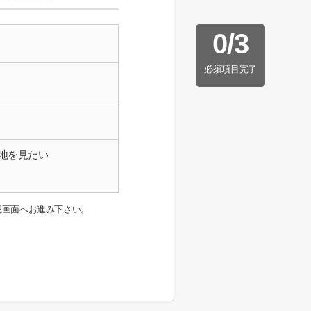
0
/
3
必須項目完了
地を見たい
認画面へお進み下さい。