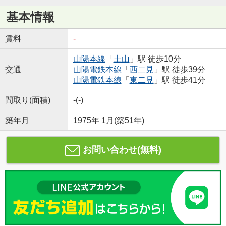
基本情報
賃料
-
山陽本線
「
土山
」駅 徒歩10分
交通
山陽電鉄本線
「
西二見
」駅 徒歩39分
山陽電鉄本線
「
東二見
」駅 徒歩41分
間取り(面積)
-(-)
築年月
1975年 1月(築51年)
お問い合わせ(無料)