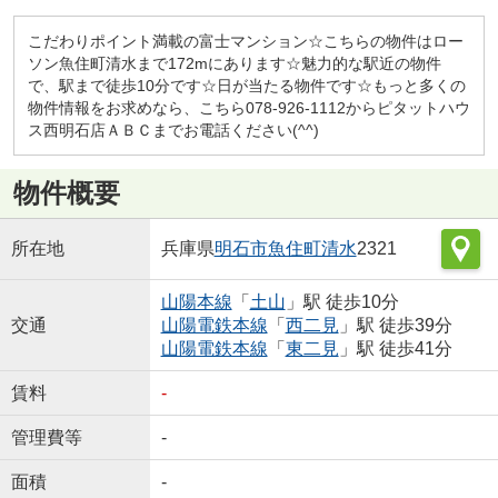
こだわりポイント満載の富士マンション☆こちらの物件はロー
ソン魚住町清水まで172mにあります☆魅力的な駅近の物件
で、駅まで徒歩10分です☆日が当たる物件です☆もっと多くの
物件情報をお求めなら、こちら078-926-1112からピタットハウ
ス西明石店ＡＢＣまでお電話ください(^^)
物件概要
所在地
兵庫県
明石市
魚住町清水
2321
山陽本線
「
土山
」駅 徒歩10分
交通
山陽電鉄本線
「
西二見
」駅 徒歩39分
山陽電鉄本線
「
東二見
」駅 徒歩41分
賃料
-
管理費等
-
面積
-