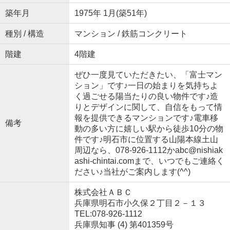
築年月
1975年 1月(築51年)
種別 / 構造
マンション / 鉄筋コンクリート
階建
4階建
ぜひ一度見ていただきたい、「富士マン
ション」です♪一日の始まりを気持ちよ
く過ごせる陽当たりの良い物件です♪造
りとデザインに関して、自信をもって情
報を提供できるマンションです♪電車移
備考
動の多い方に嬉しい駅から徒歩10分の物
件です♪明石市に位置する山陽本線土山
周辺なら、078-926-1112かabc@nishiak
ashi-chintai.comまで、いつでもご連絡く
ださい♪当社がご案内します(^^)
株式会社ＡＢＣ
兵庫県明石市小久保２丁目２－１３
TEL:078-926-1112
兵庫県知事 (4) 第401359号