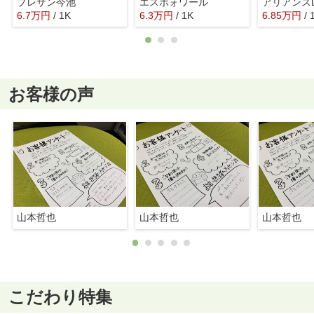
プレザン今池
エスポォワール
アリアンスL
6.7
万
円
/ 1K
6.3
万
円
/ 1K
6.85
万
円
/
お客様の声
山本哲也
山本哲也
山本哲也
こだわり特集