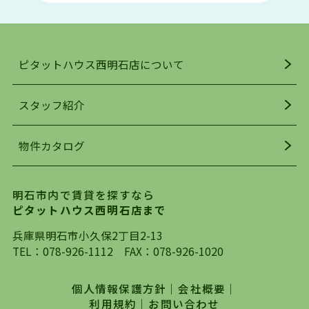
い物施設も多くあり、買い物にも困りません。
アクセス・趣味・レジャー・買い物、全てがバラ
ンスよく揃っているのが、明石市の住みやすさ・
人気の理由です。
ピタットハウス西明石店について
明石駅・西明石駅を中心に、明石市・神戸市西区
でお部屋探している方は、ぜひ当ＨＰにて物件を
お探しになってください。弊社は、スタッフの平
スタッフ紹介
均年齢も若く、お客様の事を第一に考え、毎日新
着の物件の情報をリサーチし、ＨＰにて随時更新
物件カタログ
を行っており地域最大級の情報取扱量を誇ってお
ります。店頭で限られた物件をご紹介する、従来
の不動産のスタイルではなく、まずは、お客様ご
明石市内で賃貸を探すなら
自身でインターネットを利用し、理想のお部屋を
ピタットハウス西明石店まで
探していただき、選択していただいた物件情報に
対して、専門知識を持ったスタッフがサポートさ
兵庫県明石市小久保2丁目2-13
せていただくスタイルを心がけております。私た
TEL：
078-926-1112
FAX：078-926-1020
ちピタットハウス西明石店が大切にしていること
は、一度だけでは終わらない、お客様との末長い
個人情報保護方針
｜
会社概要
｜
お付き合いです。初めての一人暮らしから、就
利用規約
｜
お問い合わせ