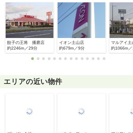
餃子の王将 播磨店
イオン土山店
マルアイ土
約2246m／29分
約679m／9分
約1066m／
エリアの近い物件