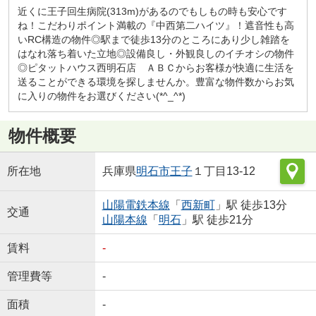
近くに王子回生病院(313m)があるのでもしもの時も安心です
ね！こだわりポイント満載の『中西第二ハイツ』！遮音性も高
いRC構造の物件◎駅まで徒歩13分のところにあり少し雑踏を
はなれ落ち着いた立地◎設備良し・外観良しのイチオシの物件
◎ピタットハウス西明石店 ＡＢＣからお客様が快適に生活を
送ることができる環境を探しませんか。豊富な物件数からお気
に入りの物件をお選びください(*^_^*)
物件概要
所在地
兵庫県
明石市
王子
１丁目13-12
山陽電鉄本線
「
西新町
」駅 徒歩13分
交通
山陽本線
「
明石
」駅 徒歩21分
賃料
-
管理費等
-
面積
-