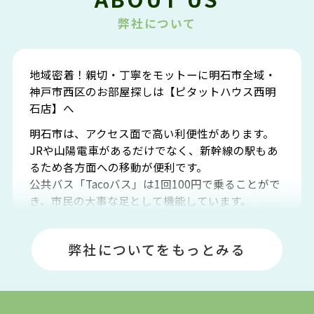
弊社について
地域密着！親切・丁寧をモットーに明石市全域・
神戸市西区のお部屋探しは【ピタットハウス西明
石店】へ
明石市は、アクセス面で高い利便性があります。
JRや山陽電車があるだけでなく、新幹線の駅もあ
るため各方面への移動が便利です。
公共バス「Tacoバス」は1回100円で乗ることがで
き、市民の大事な足として機能しています。
明石エリアは海沿いに位置しているため、海水浴
場や釣りスポットが多くあります。JR「大久保
弊社についてをもっとみる
駅」周辺には、ビブレ・イオンをはじめとした買
い物施設も多くあり、買い物にも困りません。
アクセス・趣味・レジャー・買い物、全てがバラ
ンスよく揃っているのが、明石市の住みやすさ・