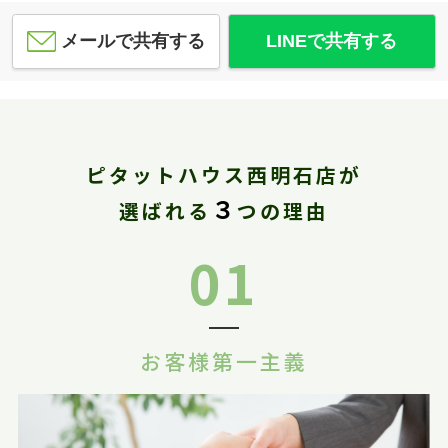
メールで共有する
LINEで共有する
ピタットハウス西明石店が
３
選ばれる
つの理由
01
お客様第一主義