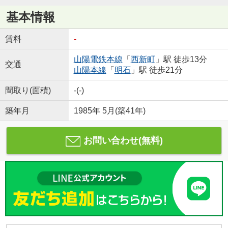
基本情報
賃料
-
山陽電鉄本線
「
西新町
」駅 徒歩13分
交通
山陽本線
「
明石
」駅 徒歩21分
間取り(面積)
-(-)
築年月
1985年 5月(築41年)
お問い合わせ(無料)