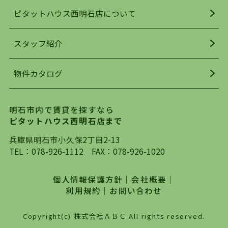
人気の理由です。
ピタットハウス西明石店について
明石駅・西明石駅を中心に、明石市・神戸市西区
でお部屋探している方は、ぜひ当ＨＰにて物件を
お探しになってください。弊社は、スタッフの平
スタッフ紹介
均年齢も若く、お客様の事を第一に考え、毎日新
着の物件の情報をリサーチし、ＨＰにて随時更新
物件カタログ
を行っており地域最大級の情報取扱量を誇ってお
ります。店頭で限られた物件をご紹介する、従来
の不動産のスタイルではなく、まずは、お客様ご
明石市内で賃貸を探すなら
自身でインターネットを利用し、理想のお部屋を
ピタットハウス西明石店まで
探していただき、選択していただいた物件情報に
対して、専門知識を持ったスタッフがサポートさ
兵庫県明石市小久保2丁目2-13
せていただくスタイルを心がけております。私た
TEL：
078-926-1112
FAX：078-926-1020
ちピタットハウス西明石店が大切にしていること
は、一度だけでは終わらない、お客様との末長い
個人情報保護方針
｜
会社概要
｜
お付き合いです。初めての一人暮らしから、就
利用規約
｜
お問い合わせ
職・ご結婚・売買物件の購入、などなど一生涯に
わたる、良きアドバイザーとして、地域に密着し
Copyright(c) 株式会社ＡＢＣ All rights reserved.
た営業スタイルで様々なお役立ちができればと強