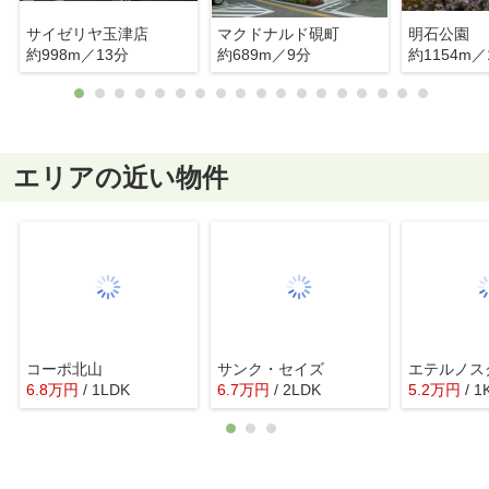
サイゼリヤ玉津店
マクドナルド硯町
明石公園
約998m／13分
約689m／9分
約1154m／
エリアの近い物件
コーポ北山
サンク・セイズ
6.8
万
円
/ 1LDK
6.7
万
円
/ 2LDK
5.2
万
円
/ 1