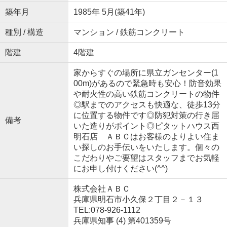
築年月
1985年 5月(築41年)
種別 / 構造
マンション / 鉄筋コンクリート
階建
4階建
家からすぐの場所に県立ガンセンター(1
00m)があるので緊急時も安心！防音効果
や耐火性の高い鉄筋コンクリートの物件
◎駅までのアクセスも快適な、徒歩13分
に位置する物件です◎防犯対策の行き届
備考
いた造りがポイント◎ピタットハウス西
明石店 ＡＢＣはお客様のよりよい住ま
い探しのお手伝いをいたします。個々の
こだわりやご要望はスタッフまでお気軽
にお申し付けください(^^)
株式会社ＡＢＣ
兵庫県明石市小久保２丁目２－１３
TEL:078-926-1112
兵庫県知事 (4) 第401359号