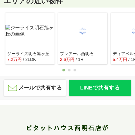
エリアの近い物件
ジーライズ明石旭ヶ丘
プレアール西明石
ディアベル
7.2
万
円
/ 2LDK
2.6
万
円
/ 1R
5.4
万
円
/ 1
メールで共有する
LINEで共有する
ピタットハウス西明石店が