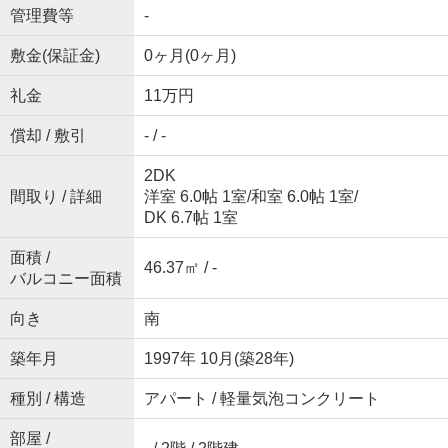
管理費等
-
敷金(保証金)
0ヶ月(0ヶ月)
礼金
11万円
償却 / 敷引
- / -
2DK
間取り / 詳細
洋室 6.0帖 1室
/
和室 6.0帖 1室
/
DK 6.7帖 1室
面積 /
46.37㎡ / -
バルコニー面積
向き
南
築年月
1997年 10月(築28年)
種別 / 構造
アパート / 軽量気泡コンクリート
部屋 /