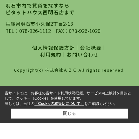
明石市内で賃貸を探すなら
自身でインターネットを利用し、理想のお部屋を
ピタットハウス西明石店まで
探していただき、選択していただいた物件情報に
対して、専門知識を持ったスタッフがサポートさ
兵庫県明石市小久保2丁目2-13
せていただくスタイルを心がけております。私た
TEL：
078-926-1112
FAX：078-926-1020
ちピタットハウス西明石店が大切にしていること
は、一度だけでは終わらない、お客様との末長い
個人情報保護方針
｜
会社概要
｜
お付き合いです。初めての一人暮らしから、就
利用規約
｜
お問い合わせ
職・ご結婚・売買物件の購入、などなど一生涯に
わたる、良きアドバイザーとして、地域に密着し
Copyright(c) 株式会社ＡＢＣ All rights reserved.
た営業スタイルで様々なお役立ちができればと強
く思っております。ぜひ、明石市・神戸市西区で
物件をお探しになってる方は、お気軽にお問い合
当サイトでは、お客様の当サイト利用状況把握、サービス向上検討を目的と
わせください。
して、クッキー（Cookie）を使用しています。
詳しくは、当社の
「Cookieの取扱いについて」
をご確認ください。
閉じる