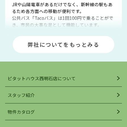
JRや山陽電車があるだけでなく、新幹線の駅もあ
るため各方面への移動が便利です。
公共バス「Tacoバス」は1回100円で乗ることがで
き、市民の大事な足として機能しています。
明石エリアは海沿いに位置しているため、海水浴
場や釣りスポットが多くあります。JR「大久保
弊社についてをもっとみる
駅」周辺には、ビブレ・イオンをはじめとした買
い物施設も多くあり、買い物にも困りません。
アクセス・趣味・レジャー・買い物、全てがバラ
ンスよく揃っているのが、明石市の住みやすさ・
人気の理由です。
ピタットハウス西明石店について
明石駅・西明石駅を中心に、明石市・神戸市西区
でお部屋探している方は、ぜひ当ＨＰにて物件を
お探しになってください。弊社は、スタッフの平
スタッフ紹介
均年齢も若く、お客様の事を第一に考え、毎日新
着の物件の情報をリサーチし、ＨＰにて随時更新
物件カタログ
を行っており地域最大級の情報取扱量を誇ってお
ります。店頭で限られた物件をご紹介する、従来
の不動産のスタイルではなく、まずは、お客様ご