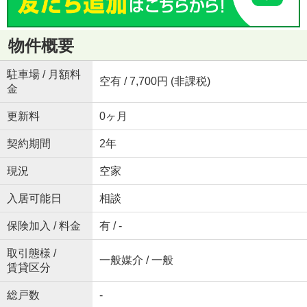
物件概要
駐車場 / 月額料
空有 / 7,700円 (非課税)
金
更新料
0ヶ月
契約期間
2年
現況
空家
入居可能日
相談
保険加入 / 料金
有 / -
取引態様 /
一般媒介 / 一般
賃貸区分
総戸数
-