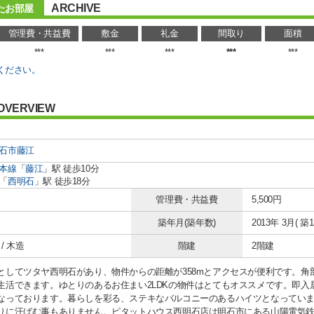
ARCHIVE
たお部屋
管理費・共益費
敷金
礼金
間取り
面積
***
***
***
***
***
ください。
OVERVIEW
石市
藤江
本線
「
藤江
」駅 徒歩10分
「
西明石
」駅 徒歩18分
管理費・共益費
5,500円
築年月(築年数)
2013年 3月( 築1
/ 木造
階建
2階建
としてツタヤ西明石があり、物件からの距離が358mとアクセスが便利です。角
生活できます。ゆとりのあるお住まい2LDKの物件はとてもオススメです。即入
なっております。暮らしを彩る、ステキなバルコニーのあるハイツとなってい
りに汗ばむ事もありません。ピタットハウス西明石店は明石市にある山陽電気