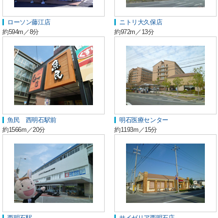
ローソン藤江店
ニトリ大久保店
約594m／8分
約972m／13分
魚民 西明石駅前
明石医療センター
約1566m／20分
約1193m／15分
西明石駅
サイゼリア西明石店