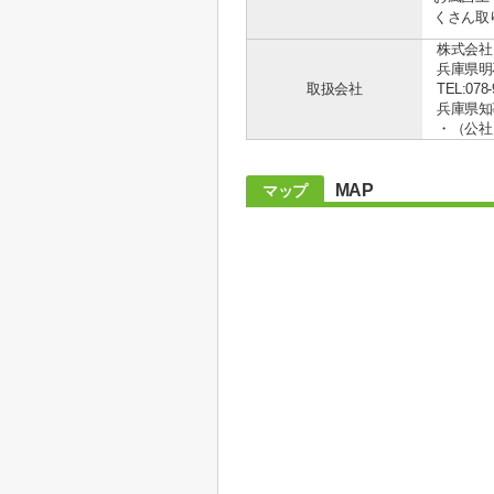
くさん取り
株式会社
兵庫県明
取扱会社
TEL:078-
兵庫県知事
・（公社
MAP
マップ