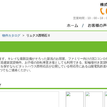
営業時間：
10：00～18
>
物件カタログ
>
リュクス西明石Ⅱ
います。キレイな最新設備がそろった築浅のお部屋。ファミリー向けの3口コン
造建築賃貸物件。お子様の自転車置き場としても利用できる、駐輪場付き賃貸
屋を探すならピタットハウス西明石店が公開している明石市にある山陽電気鉄道
comからいつでもご連絡ください。
Y