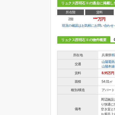
リュクス西明石Ⅱの過去に掲載し
所在階
賃料
***万円
2階
現況の確認はお気軽にお問い合わせ
リュクス西明石Ⅱの物件概要
所在地
兵庫県
明
山陽電鉄
交通
山陽本線
賃料
8.95万円
面積
54.01㎡
種別/構造
アパート 
周辺施設
り快適に
備考
空き室と
お風呂上