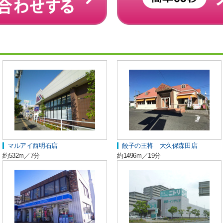
マルアイ西明石店
餃子の王将 大久保森田店
約532m／7分
約1496m／19分