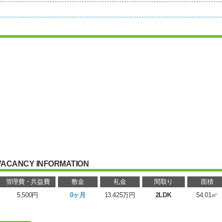
VACANCY INFORMATION
管理費・共益費
敷金
礼金
間取り
面積
5,500円
0ヶ月
13.425万円
2LDK
54.01㎡