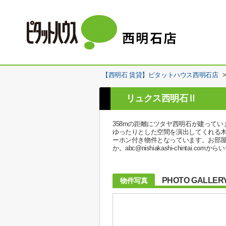
【西明石 賃貸】ピタットハウス西明石店
リュクス西明石Ⅱ
358mの距離にツタヤ西明石が建って
ゆったりとした空間を演出してくれる木
ーホン付き物件となっています。お部
か。abc@nishiakashi-chintai.
PHOTO GALLER
物件写真