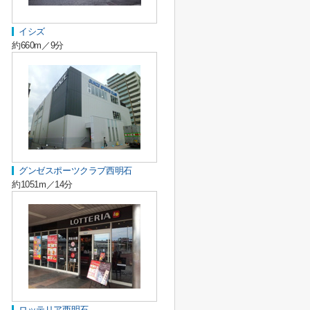
イシズ
約660m／9分
グンゼスポーツクラブ西明石
約1051m／14分
ロッテリア西明石