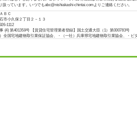
扱っています。いつでもabc@nishiakashi-chintai.comよりご連絡ください。
ＡＢＣ
石市小久保２丁目２－１３
926-1112
 (4) 第401359号 【賃貸住宅管理業者登録】国土交通大臣（1）第000783号
）全国宅地建物取引業保証協会、・（一社）兵庫県宅地建物取引業協会、・ピ