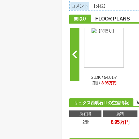
コメント
【外観】
FLOOR PLANS
間取り
-
2LDK / 54.01㎡
2階 /
8.95万円
リュクス西明石Ⅱの空室情報
所在階
賃料
8.95万円
2階