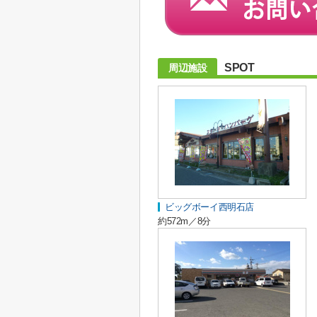
SPOT
周辺施設
ビッグボーイ西明石店
約572m／8分