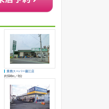
業務スーパー藤江店
約598m／8分