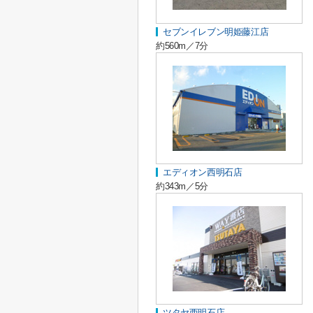
セブンイレブン明姫藤江店
約560m／7分
エディオン西明石店
約343m／5分
ツタヤ西明石店