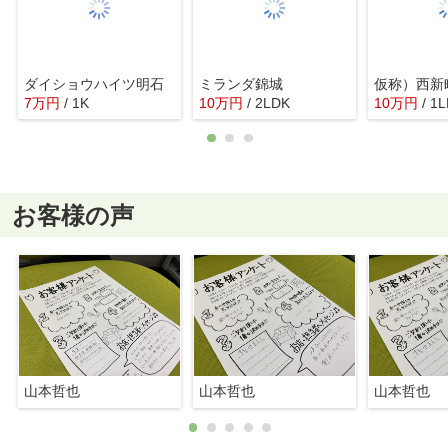
ダイショウハイツ明石
ミランダ錦城
仮称）西新
7
万
円
/ 1K
10
万
円
/ 2LDK
10
万
円
/ 1
お客様の声
山本哲也
山本哲也
山本哲也