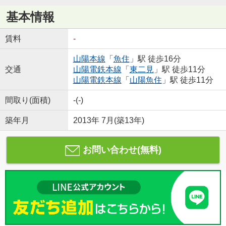
基本情報
賃料
-
山陽本線
「
魚住
」駅 徒歩16分
交通
山陽電鉄本線
「
東二見
」駅 徒歩11分
山陽電鉄本線
「
山陽魚住
」駅 徒歩11分
間取り(面積)
-(-)
築年月
2013年 7月(築13年)
お問い合わせ(無料)