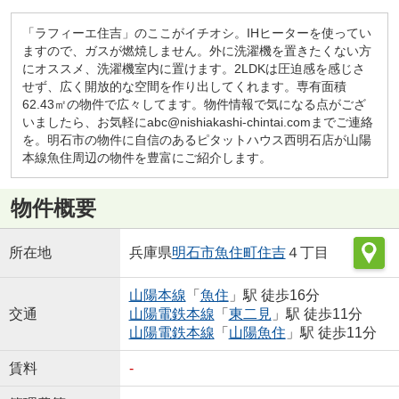
「ラフィーエ住吉」のここがイチオシ。IHヒーターを使ってい
ますので、ガスが燃焼しません。外に洗濯機を置きたくない方
にオススメ、洗濯機室内に置けます。2LDKは圧迫感を感じさ
せず、広く開放的な空間を作り出してくれます。専有面積
62.43㎡の物件で広々してます。物件情報で気になる点がござ
いましたら、お気軽にabc@nishiakashi-chintai.comまでご連絡
を。明石市の物件に自信のあるピタットハウス西明石店が山陽
本線魚住周辺の物件を豊富にご紹介します。
物件概要
所在地
兵庫県
明石市
魚住町住吉
４丁目
山陽本線
「
魚住
」駅 徒歩16分
交通
山陽電鉄本線
「
東二見
」駅 徒歩11分
山陽電鉄本線
「
山陽魚住
」駅 徒歩11分
賃料
-