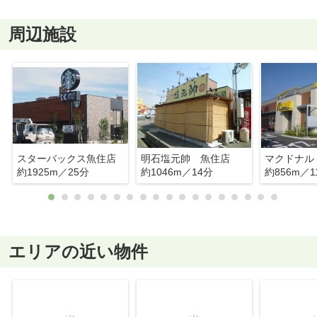
周辺施設
スターバックス魚住店
明石塩元帥 魚住店
約1925m／25分
約1046m／14分
約856m／1
エリアの近い物件