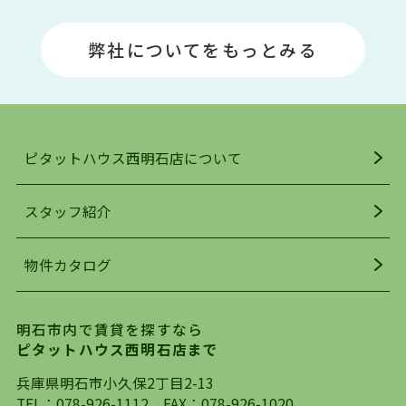
明石エリアは海沿いに位置しているため、海水浴
場や釣りスポットが多くあります。JR「大久保
弊社についてをもっとみる
駅」周辺には、ビブレ・イオンをはじめとした買
い物施設も多くあり、買い物にも困りません。
アクセス・趣味・レジャー・買い物、全てがバラ
ンスよく揃っているのが、明石市の住みやすさ・
人気の理由です。
ピタットハウス西明石店について
明石駅・西明石駅を中心に、明石市・神戸市西区
でお部屋探している方は、ぜひ当ＨＰにて物件を
お探しになってください。弊社は、スタッフの平
スタッフ紹介
均年齢も若く、お客様の事を第一に考え、毎日新
着の物件の情報をリサーチし、ＨＰにて随時更新
物件カタログ
を行っており地域最大級の情報取扱量を誇ってお
ります。店頭で限られた物件をご紹介する、従来
の不動産のスタイルではなく、まずは、お客様ご
明石市内で賃貸を探すなら
自身でインターネットを利用し、理想のお部屋を
ピタットハウス西明石店まで
探していただき、選択していただいた物件情報に
対して、専門知識を持ったスタッフがサポートさ
兵庫県明石市小久保2丁目2-13
せていただくスタイルを心がけております。私た
TEL：
078-926-1112
FAX：078-926-1020