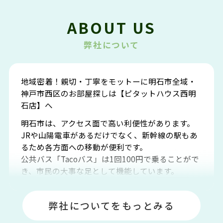
ABOUT US
弊社について
地域密着！親切・丁寧をモットーに明石市全域・
神戸市西区のお部屋探しは【ピタットハウス西明
石店】へ
明石市は、アクセス面で高い利便性があります。
JRや山陽電車があるだけでなく、新幹線の駅もあ
るため各方面への移動が便利です。
公共バス「Tacoバス」は1回100円で乗ることがで
き、市民の大事な足として機能しています。
明石エリアは海沿いに位置しているため、海水浴
場や釣りスポットが多くあります。JR「大久保
弊社についてをもっとみる
駅」周辺には、ビブレ・イオンをはじめとした買
い物施設も多くあり、買い物にも困りません。