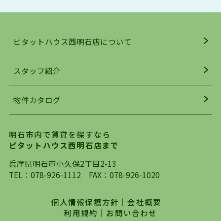
アクセス・趣味・レジャー・買い物、全てがバラ
ンスよく揃っているのが、明石市の住みやすさ・
人気の理由です。
ピタットハウス西明石店について
明石駅・西明石駅を中心に、明石市・神戸市西区
でお部屋探している方は、ぜひ当ＨＰにて物件を
お探しになってください。弊社は、スタッフの平
スタッフ紹介
均年齢も若く、お客様の事を第一に考え、毎日新
着の物件の情報をリサーチし、ＨＰにて随時更新
物件カタログ
を行っており地域最大級の情報取扱量を誇ってお
ります。店頭で限られた物件をご紹介する、従来
の不動産のスタイルではなく、まずは、お客様ご
明石市内で賃貸を探すなら
自身でインターネットを利用し、理想のお部屋を
ピタットハウス西明石店まで
探していただき、選択していただいた物件情報に
対して、専門知識を持ったスタッフがサポートさ
兵庫県明石市小久保2丁目2-13
せていただくスタイルを心がけております。私た
TEL：
078-926-1112
FAX：078-926-1020
ちピタットハウス西明石店が大切にしていること
は、一度だけでは終わらない、お客様との末長い
個人情報保護方針
｜
会社概要
｜
お付き合いです。初めての一人暮らしから、就
利用規約
｜
お問い合わせ
職・ご結婚・売買物件の購入、などなど一生涯に