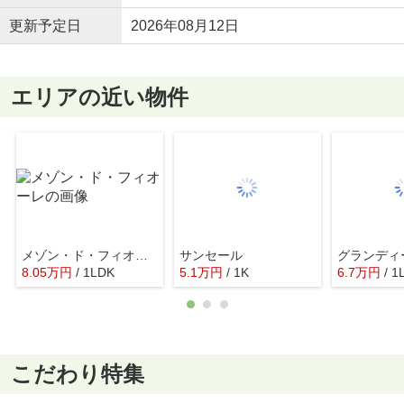
更新予定日
2026年08月12日
エリアの近い物件
メゾン・ド・フィオーレ
サンセール
グランディ
8.05
万
円
/ 1LDK
5.1
万
円
/ 1K
6.7
万
円
/ 1
こだわり特集