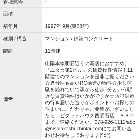
管理費等
-
面積
-
築年月
1997年 9月(築28年)
種別 / 構造
マンション / 鉄筋コンクリート
階建
11階建
山陽本線明石近くの新居におすすめ、
『ユタカ第2ビル』の賃貸物件情報！11
階建てのマンションを是非ご覧ください
☆遮音性も高いRC構造の物件☆少し喧
騒を離れていて駅から徒歩1分という駅
近な賃貸物件はいかがですか☆防犯対策
備考
の行き届いた造りがポイント☆お探しの
住まいにこだわりやご要望がございまし
たら、ピタットハウス西明石店 ＡＢＣ
までご連絡ください。078-926-1112/abc
@nishiakashi-chintai.comにてお問い合
わせお待ちしております(^o^)