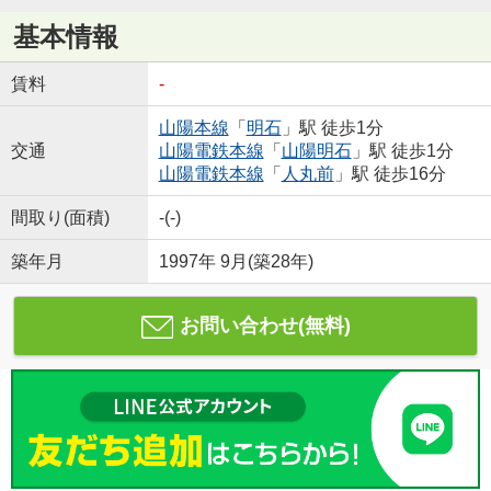
基本情報
賃料
-
山陽本線
「
明石
」駅 徒歩1分
交通
山陽電鉄本線
「
山陽明石
」駅 徒歩1分
山陽電鉄本線
「
人丸前
」駅 徒歩16分
間取り(面積)
-(-)
築年月
1997年 9月(築28年)
お問い合わせ(無料)