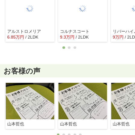
アルストロメリア
コルナスコート
リバーハイ
6.85
万
円
/ 2LDK
9.3
万
円
/ 2LDK
9
万
円
/ 2L
お客様の声
山本哲也
山本哲也
山本哲也