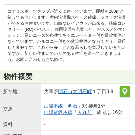
コナミスポーツクラブが近くに建っています。距離も280mと
徒歩でも向かえます。室内洗濯機スペース確保、ラクラク洗濯
ができるお住まいです。自由なレイアウトが出来る、鉄筋コン
クリート(RC)がベスト。共用設備も充実した、おススメのマン
ション。高いニーズの条件であるエレベーター付き賃貸物件と
なっています。バルコニー付きの賃貸物件となっており、風通
しも良好です。これから先、どんな暮らしを実現していきたい
ですか。新しい住まいでハリのある生活を送っていきましょ
う。お問い合わせもお気軽に。
物件概要
所在地
兵庫県
明石市
大明石町
１丁目3-8
山陽本線
「
明石
」駅 徒歩1分
交通
山陽電鉄本線
「
人丸前
」駅 徒歩16分
賃料
-