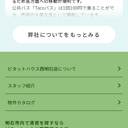
るため各方面への移動が便利です。
公共バス「Tacoバス」は1回100円で乗ることがで
き、市民の大事な足として機能しています。
明石エリアは海沿いに位置しているため、海水浴
場や釣りスポットが多くあります。JR「大久保
弊社についてをもっとみる
駅」周辺には、ビブレ・イオンをはじめとした買
い物施設も多くあり、買い物にも困りません。
アクセス・趣味・レジャー・買い物、全てがバラ
ンスよく揃っているのが、明石市の住みやすさ・
人気の理由です。
ピタットハウス西明石店について
明石駅・西明石駅を中心に、明石市・神戸市西区
でお部屋探している方は、ぜひ当ＨＰにて物件を
お探しになってください。弊社は、スタッフの平
スタッフ紹介
均年齢も若く、お客様の事を第一に考え、毎日新
着の物件の情報をリサーチし、ＨＰにて随時更新
物件カタログ
を行っており地域最大級の情報取扱量を誇ってお
ります。店頭で限られた物件をご紹介する、従来
の不動産のスタイルではなく、まずは、お客様ご
明石市内で賃貸を探すなら
自身でインターネットを利用し、理想のお部屋を