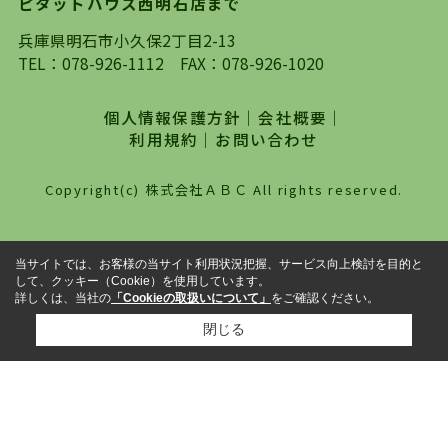
ピタットハウス西明石店まで
探していただき、選択していただいた物件情報に
対して、専門知識を持ったスタッフがサポートさ
兵庫県明石市小久保2丁目2-13
せていただくスタイルを心がけております。私た
TEL：
078-926-1112
FAX：078-926-1020
ちピタットハウス西明石店が大切にしていること
は、一度だけでは終わらない、お客様との末長い
個人情報保護方針
｜
会社概要
｜
お付き合いです。初めての一人暮らしから、就
利用規約
｜
お問い合わせ
職・ご結婚・売買物件の購入、などなど一生涯に
わたる、良きアドバイザーとして、地域に密着し
Copyright(c) 株式会社ＡＢＣ All rights reserved.
た営業スタイルで様々なお役立ちができればと強
く思っております。ぜひ、明石市・神戸市西区で
物件をお探しになってる方は、お気軽にお問い合
当サイトでは、お客様の当サイト利用状況把握、サービス向上検討を目的と
わせください。
して、クッキー（Cookie）を使用しています。
詳しくは、当社の
「Cookieの取扱いについて」
をご確認ください。
閉じる