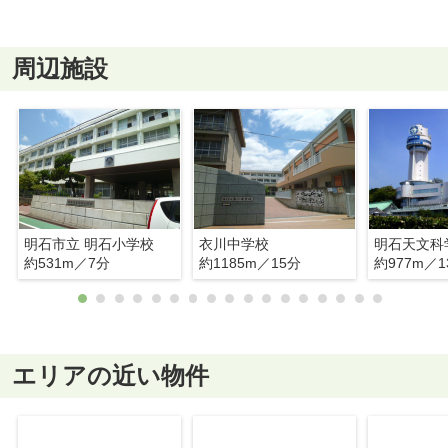
周辺施設
明石市立 明石小学校
衣川中学校
明石天文科
約531m／7分
約1185m／15分
約977m／1
エリアの近い物件