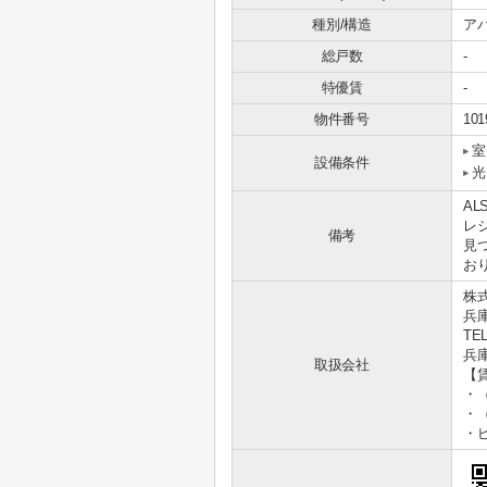
種別/構造
ア
総戸数
-
特優賃
-
物件番号
101
室
設備条件
光
A
レ
備考
見
おり
株
兵
TEL
兵庫
取扱会社
【
・
・
・