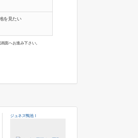
地を見たい
認画面へお進み下さい。
ジュネス鴨池Ⅰ