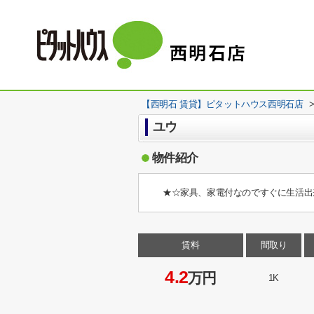
【西明石 賃貸】ピタットハウス西明石店
ユウ
物件紹介
★☆家具、家電付なのですぐに生活出
賃料
間取り
4.2
万円
1K