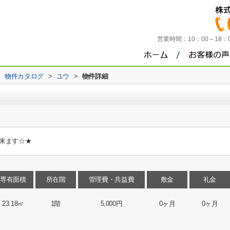
営業時間：
10：00～18
>
物件カタログ
>
ユウ
>
物件詳細
来ます☆★
専有面積
所在階
管理費・共益費
敷金
礼金
23.18㎡
1階
5,000円
0ヶ月
0ヶ月