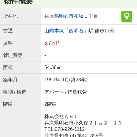
物件概要
所在地
兵庫県
明石市
和坂
１丁目
交通
山陽本線
「
西明石
」駅 徒歩17分
賃料
5.7万円
管理費等
-
面積
54.38㎡
築年月
1997年 9月(築28年)
種別 / 構造
アパート / 軽量鉄骨
階建
2階建
株式会社ＡＢＣ
兵庫県明石市小久保２丁目２－１３
TEL:078-926-1112
兵庫県知事 (4) 第401359号