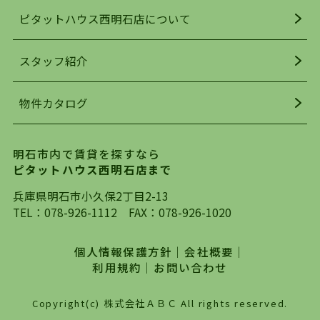
人気の理由です。
ピタットハウス西明石店について
明石駅・西明石駅を中心に、明石市・神戸市西区
でお部屋探している方は、ぜひ当ＨＰにて物件を
お探しになってください。弊社は、スタッフの平
スタッフ紹介
均年齢も若く、お客様の事を第一に考え、毎日新
着の物件の情報をリサーチし、ＨＰにて随時更新
物件カタログ
を行っており地域最大級の情報取扱量を誇ってお
ります。店頭で限られた物件をご紹介する、従来
の不動産のスタイルではなく、まずは、お客様ご
明石市内で賃貸を探すなら
自身でインターネットを利用し、理想のお部屋を
ピタットハウス西明石店まで
探していただき、選択していただいた物件情報に
対して、専門知識を持ったスタッフがサポートさ
兵庫県明石市小久保2丁目2-13
せていただくスタイルを心がけております。私た
TEL：
078-926-1112
FAX：078-926-1020
ちピタットハウス西明石店が大切にしていること
は、一度だけでは終わらない、お客様との末長い
個人情報保護方針
｜
会社概要
｜
お付き合いです。初めての一人暮らしから、就
利用規約
｜
お問い合わせ
職・ご結婚・売買物件の購入、などなど一生涯に
わたる、良きアドバイザーとして、地域に密着し
Copyright(c) 株式会社ＡＢＣ All rights reserved.
た営業スタイルで様々なお役立ちができればと強