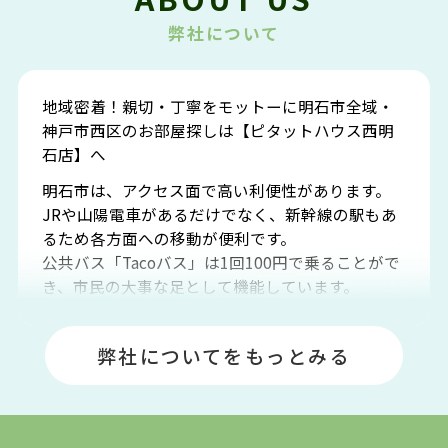
弊社について
地域密着！親切・丁寧をモットーに明石市全域・
神戸市西区のお部屋探しは【ピタットハウス西明
石店】へ
明石市は、アクセス面で高い利便性があります。
JRや山陽電車があるだけでなく、新幹線の駅もあ
るため各方面への移動が便利です。
公共バス「Tacoバス」は1回100円で乗ることがで
き、市民の大事な足として機能しています。
明石エリアは海沿いに位置しているため、海水浴
場や釣りスポットが多くあります。JR「大久保
弊社についてをもっとみる
駅」周辺には、ビブレ・イオンをはじめとした買
い物施設も多くあり、買い物にも困りません。
アクセス・趣味・レジャー・買い物、全てがバラ
ンスよく揃っているのが、明石市の住みやすさ・