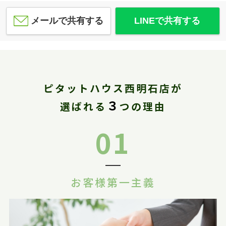
メールで共有する
LINEで共有する
ピタットハウス西明石店が
３
選ばれる
つの理由
01
お客様第一主義