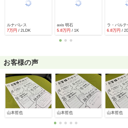
ルナパレス
axis 明石
ラ・パルテ
7
万
円
/ 2LDK
5.8
万
円
/ 1K
6.8
万
円
/ 2
お客様の声
山本哲也
山本哲也
山本哲也