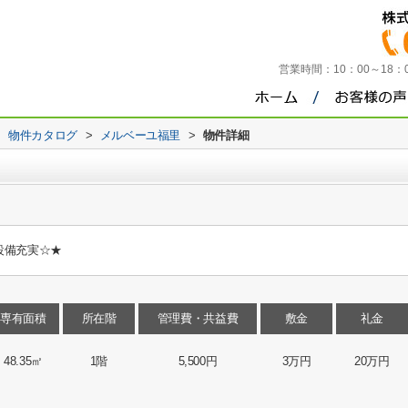
営業時間：
10：00～18
>
物件カタログ
>
メルベーユ福里
>
物件詳細
設備充実☆★
専有面積
所在階
管理費・共益費
敷金
礼金
48.35㎡
1階
5,500円
3万円
20万円