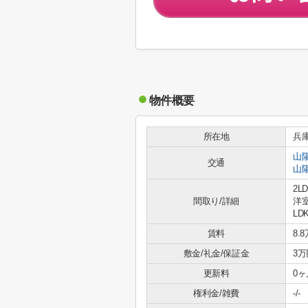
物件概要
所在地
兵
山
交通
山
2L
間取り/詳細
洋室
LDK
賃料
8.
敷金/礼金/保証金
3万
更新料
0ヶ
権利金/雑費
-/-