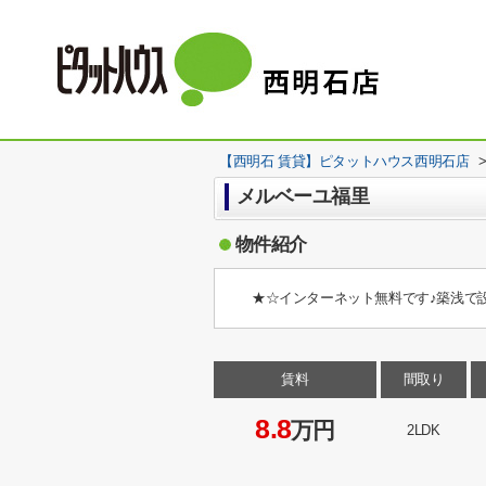
【西明石 賃貸】ピタットハウス西明石店
メルベーユ福里
物件紹介
★☆インターネット無料です♪築浅で
賃料
間取り
8.8
万円
2LDK