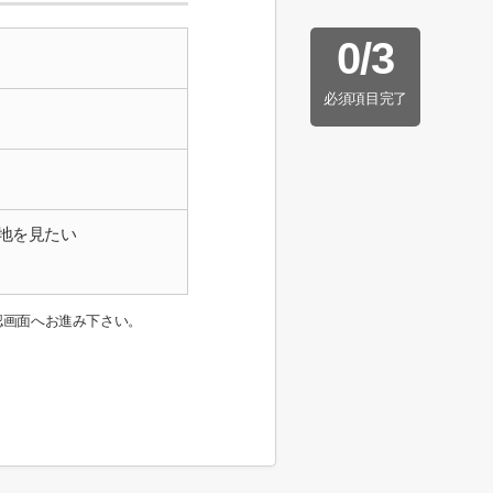
0
/
3
必須項目完了
地を見たい
認画面へお進み下さい。