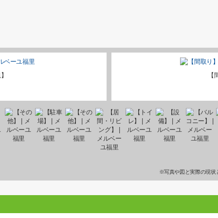
観】
【
※写真や図と実際の現状