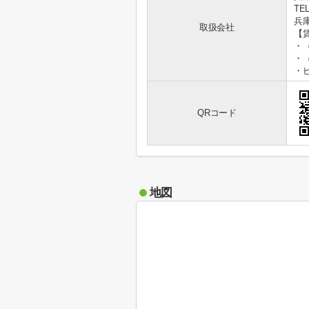
TEL
兵庫
取扱会社
【
・
・
・
QRコード
地図