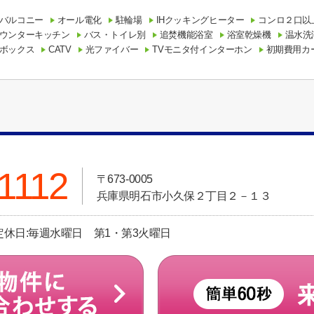
バルコニー
オール電化
駐輪場
IHクッキングヒーター
コンロ２口以
ウンターキッチン
バス・トイレ別
追焚機能浴室
浴室乾燥機
温水洗
ボックス
CATV
光ファイバー
TVモニタ付インターホン
初期費用カ
1112
〒673-0005
兵庫県明石市小久保２丁目２－１３
 定休日:毎週水曜日 第1・第3火曜日