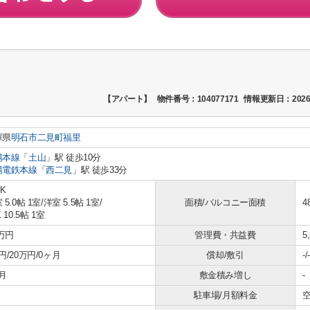
【アパート】
物件番号：104077171
情報更新日：2026
庫県
明石市
二見町福里
陽本線
「
土山
」駅 徒歩10分
陽電鉄本線
「
西二見
」駅 徒歩33分
DK
 5.0帖 1室
/
洋室 5.5帖 1室
/
面積/バルコニー面積
4
 10.5帖 1室
8万円
管理費・共益費
5
円/20万円/0ヶ月
償却/敷引
-/-
月
敷金積み増し
-
駐車場/月額料金
空