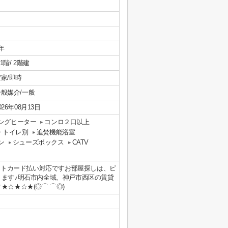
年
/ 1階/ 2階建
家/即時
一般媒介/一般
026年08月13日
キングヒーター
コンロ２口以上
・トイレ別
追焚機能浴室
ン
シューズボックス
CATV
ットカード払い対応ですお部屋探しは、ピ
ります♪明石市内全域、神戸市西区の賃貸
☆★☆★(◎⌒ ⌒◎)