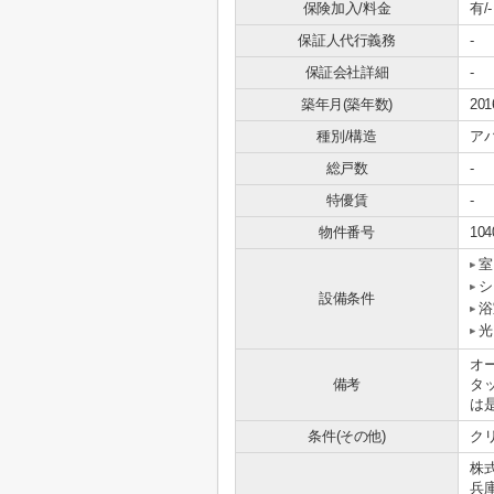
保険加入/料金
有/-
保証人代行義務
-
保証会社詳細
-
築年月(築年数)
20
種別/構造
ア
総戸数
-
特優賃
-
物件番号
104
室
シ
設備条件
浴
光
オ
備考
タ
は
条件(その他)
クリ
株
兵