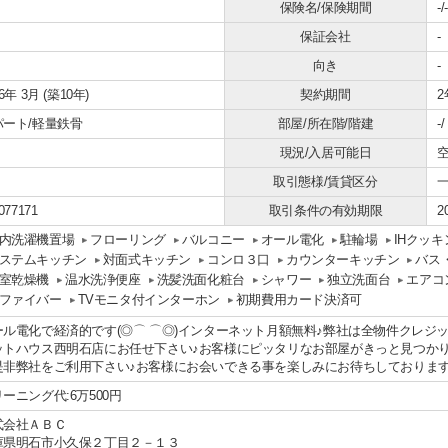
保険名/保険期間
-/-
保証会社
-
向き
-
16年 3月 (築10年)
契約期間
2
パート/軽量鉄骨
部屋/所在階/階建
-
現況/入居可能日
空
取引態様/賃貸区分
077171
取引条件の有効期限
2
内洗濯機置場
フローリング
バルコニー
オール電化
駐輪場
IHクッ
ステムキッチン
対面式キッチン
コンロ３口
カウンターキッチン
バス
室乾燥機
温水洗浄便座
洗髪洗面化粧台
シャワー
独立洗面台
エアコ
ファイバー
TVモニタ付インターホン
初期費用カード決済可
ール電化で経済的です(◎⌒ ⌒◎)インターネット月額無料♪弊社は全物件クレジ
ットハウス西明石店にお任せ下さい♪お客様にピッタリなお部屋がきっと見つか
是非弊社をご利用下さい♪お客様にお会いできる事を楽しみにお待ちしております★
ーニング代:6万500円
式会社ＡＢＣ
庫県明石市小久保２丁目２－１３