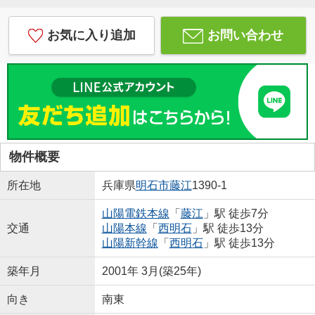
お気に入り追加
お問い合わせ
物件概要
所在地
兵庫県
明石市
藤江
1390-1
山陽電鉄本線
「
藤江
」駅 徒歩7分
交通
山陽本線
「
西明石
」駅 徒歩13分
山陽新幹線
「
西明石
」駅 徒歩13分
築年月
2001年 3月(築25年)
向き
南東