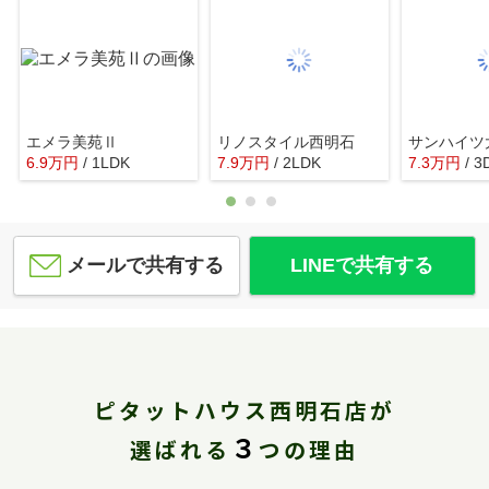
エメラ美苑Ⅱ
リノスタイル西明石
サンハイツ
6.9
万
円
/ 1LDK
7.9
万
円
/ 2LDK
7.3
万
円
/ 3
メールで共有する
LINEで共有する
ピタットハウス西明石店が
３
選ばれる
つの理由