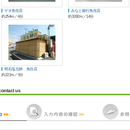
ゲオ魚住店
みなと銀行魚住店
約254m／4分
約1092m／14分
明石塩元帥 魚住店
約221m／3分
contact us