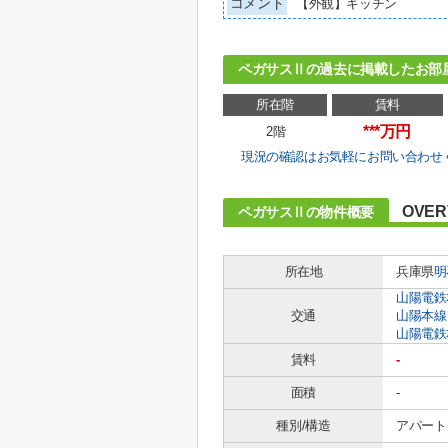
コメント
【外観】キッチン
ペガサスⅡの過去に掲載したお部
所在階
賃料
***万円
2階
現況の確認はお気軽にお問い合わせ
OVER
ペガサスⅡの物件概要
所在地
兵庫県
明
山陽電鉄
交通
山陽本線
山陽電鉄
賃料
-
面積
-
種別/構造
アパート 