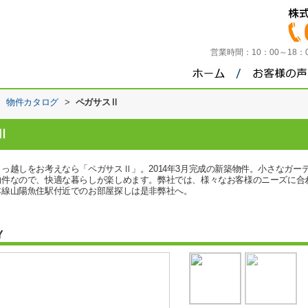
営業時間：
10：00～18
>
物件カタログ
>
ペガサスⅡ
Ⅱ
っ越しをお考えなら「ペガサスⅡ」。2014年3月完成の新築物件。小さなガー
物件なので、快適な暮らしが楽しめます。弊社では、様々なお客様のニーズに合
本線山陽魚住駅付近でのお部屋探しは是非弊社へ。
Y