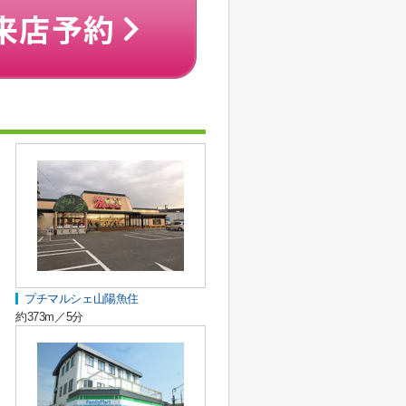
プチマルシェ山陽魚住
約373m／5分