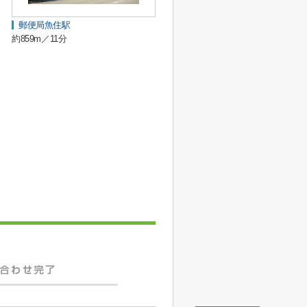
郵便局魚住駅
約859m／11分