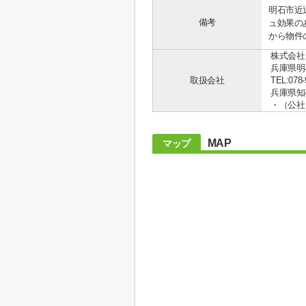
明石市近
備考
ュ効果の
から物件
株式会社
兵庫県明
取扱会社
TEL:078-
兵庫県知事
・（公社
MAP
マップ