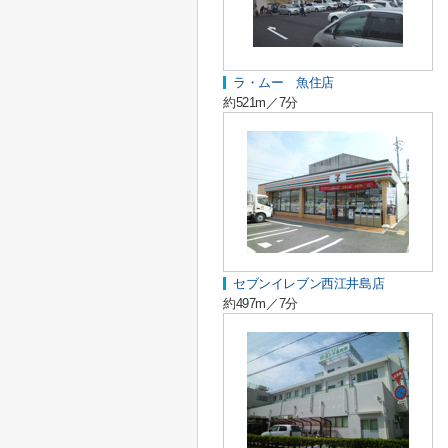
ラ・ムー 魚住店
約521m／7分
セブンイレブン西江井島店
約497m／7分