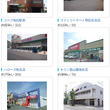
コープ魚住駅前
ファミリーマート明石住吉店
約824m／11分
約110m／2分
ハローズ魚住店
キリン堂山陽魚住店
約770m／10分
約488m／7分