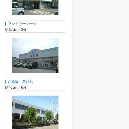
ファミリーマート
約199m／3分
西松屋 魚住店
約463m／6分