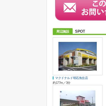
SPOT
周辺施設
マクドナルド明石魚住店
約177m／3分