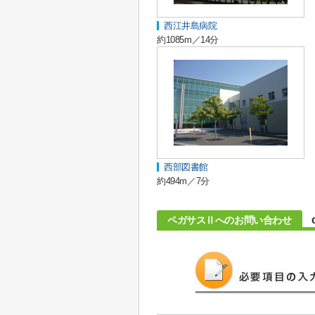
西江井島病院
約1085m／14分
西部図書館
約494m／7分
ペガサスⅡへのお問い合わせ