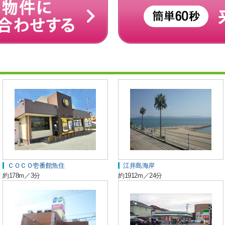
ＣＯＣＯ壱番館魚住
江井島海岸
約178m／3分
約1912m／24分