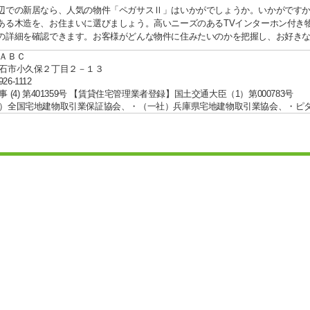
辺での新居なら、人気の物件「ペガサスⅡ」はいかがでしょうか。いかがですか
ある木造を、お住まいに選びましょう。高いニーズのあるTVインターホン付き
の詳細を確認できます。お客様がどんな物件に住みたいのかを把握し、お好き
ＡＢＣ
石市小久保２丁目２－１３
926-1112
 (4) 第401359号 【賃貸住宅管理業者登録】国土交通大臣（1）第000783号
）全国宅地建物取引業保証協会、・（一社）兵庫県宅地建物取引業協会、・ピ