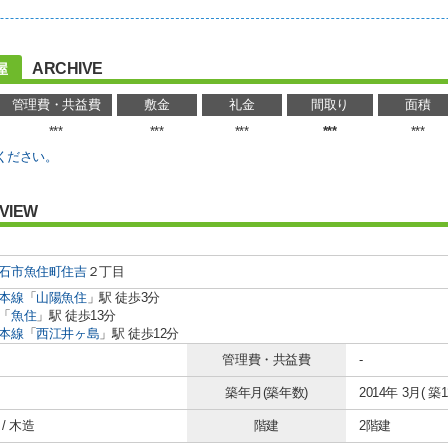
ARCHIVE
屋
管理費・共益費
敷金
礼金
間取り
面積
***
***
***
***
***
ください。
VIEW
石市
魚住町住吉
２丁目
本線
「
山陽魚住
」駅 徒歩3分
「
魚住
」駅 徒歩13分
本線
「
西江井ヶ島
」駅 徒歩12分
管理費・共益費
-
築年月(築年数)
2014年 3月( 築1
/ 木造
階建
2階建