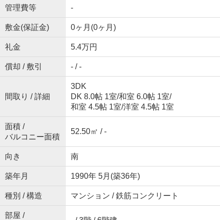
管理費等
-
敷金(保証金)
0ヶ月(0ヶ月)
礼金
5.4万円
償却 / 敷引
- / -
3DK
間取り / 詳細
DK 8.0帖 1室
/
和室 6.0帖 1室
/
和室 4.5帖 1室
/
洋室 4.5帖 1室
面積 /
52.50㎡ / -
バルコニー面積
向き
南
築年月
1990年 5月(築36年)
種別 / 構造
マンション / 鉄筋コンクリート
部屋 /