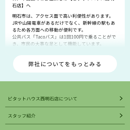
石店】へ
明石市は、アクセス面で高い利便性があります。
JRや山陽電車があるだけでなく、新幹線の駅もあ
るため各方面への移動が便利です。
公共バス「Tacoバス」は1回100円で乗ることがで
き、市民の大事な足として機能しています。
明石エリアは海沿いに位置しているため、海水浴
場や釣りスポットが多くあります。JR「大久保
弊社についてをもっとみる
駅」周辺には、ビブレ・イオンをはじめとした買
い物施設も多くあり、買い物にも困りません。
アクセス・趣味・レジャー・買い物、全てがバラ
ンスよく揃っているのが、明石市の住みやすさ・
人気の理由です。
ピタットハウス西明石店について
明石駅・西明石駅を中心に、明石市・神戸市西区
でお部屋探している方は、ぜひ当ＨＰにて物件を
お探しになってください。弊社は、スタッフの平
スタッフ紹介
均年齢も若く、お客様の事を第一に考え、毎日新
着の物件の情報をリサーチし、ＨＰにて随時更新