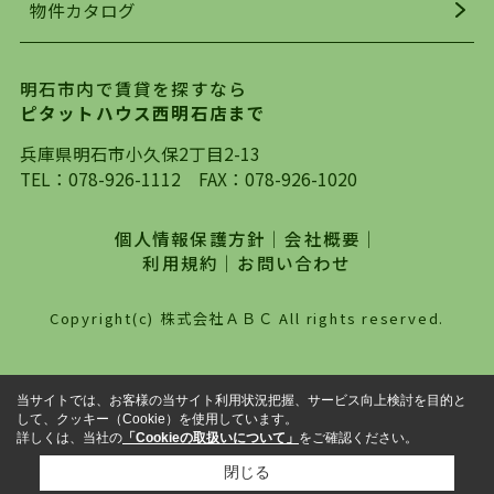
物件カタログ
を行っており地域最大級の情報取扱量を誇ってお
ります。店頭で限られた物件をご紹介する、従来
の不動産のスタイルではなく、まずは、お客様ご
明石市内で賃貸を探すなら
自身でインターネットを利用し、理想のお部屋を
ピタットハウス西明石店まで
探していただき、選択していただいた物件情報に
対して、専門知識を持ったスタッフがサポートさ
兵庫県明石市小久保2丁目2-13
せていただくスタイルを心がけております。私た
TEL：
078-926-1112
FAX：078-926-1020
ちピタットハウス西明石店が大切にしていること
は、一度だけでは終わらない、お客様との末長い
個人情報保護方針
｜
会社概要
｜
お付き合いです。初めての一人暮らしから、就
利用規約
｜
お問い合わせ
職・ご結婚・売買物件の購入、などなど一生涯に
わたる、良きアドバイザーとして、地域に密着し
Copyright(c) 株式会社ＡＢＣ All rights reserved.
た営業スタイルで様々なお役立ちができればと強
く思っております。ぜひ、明石市・神戸市西区で
物件をお探しになってる方は、お気軽にお問い合
当サイトでは、お客様の当サイト利用状況把握、サービス向上検討を目的と
わせください。
して、クッキー（Cookie）を使用しています。
詳しくは、当社の
「Cookieの取扱いについて」
をご確認ください。
閉じる