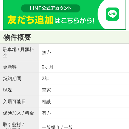
物件概要
駐車場 / 月額料
無 / -
金
更新料
0ヶ月
契約期間
2年
現況
空家
入居可能日
相談
保険加入 / 料金
有 / -
取引態様 /
一般媒介 / 一般