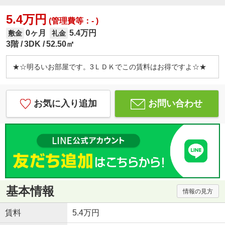
5.4万円
(管理費等：- )
0ヶ月
5.4万円
敷金
礼金
3階
3DK
52.50㎡
★☆明るいお部屋です。3ＬＤＫでこの賃料はお得ですよ☆★
お気に入り追加
お問い合わせ
基本情報
情報の見方
賃料
5.4万円