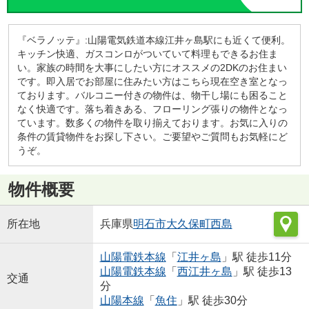
『ベラノッテ』:山陽電気鉄道本線江井ヶ島駅にも近くて便利。
キッチン快適、ガスコンロがついていて料理もできるお住ま
い。家族の時間を大事にしたい方にオススメの2DKのお住まい
です。即入居でお部屋に住みたい方はこちら現在空き室となっ
ております。バルコニー付きの物件は、物干し場にも困ること
なく快適です。落ち着きある、フローリング張りの物件となっ
ています。数多くの物件を取り揃えております。お気に入りの
条件の賃貸物件をお探し下さい。ご要望やご質問もお気軽にど
うぞ。
物件概要
所在地
兵庫県
明石市
大久保町西島
山陽電鉄本線
「
江井ヶ島
」駅 徒歩11分
山陽電鉄本線
「
西江井ヶ島
」駅 徒歩13
交通
分
山陽本線
「
魚住
」駅 徒歩30分