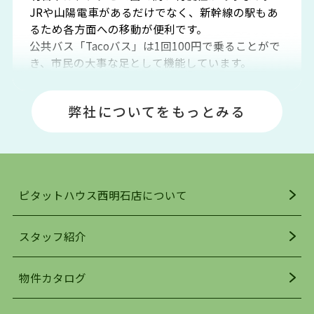
JRや山陽電車があるだけでなく、新幹線の駅もあ
るため各方面への移動が便利です。
公共バス「Tacoバス」は1回100円で乗ることがで
き、市民の大事な足として機能しています。
明石エリアは海沿いに位置しているため、海水浴
場や釣りスポットが多くあります。JR「大久保
弊社についてをもっとみる
駅」周辺には、ビブレ・イオンをはじめとした買
い物施設も多くあり、買い物にも困りません。
アクセス・趣味・レジャー・買い物、全てがバラ
ンスよく揃っているのが、明石市の住みやすさ・
人気の理由です。
ピタットハウス西明石店について
明石駅・西明石駅を中心に、明石市・神戸市西区
でお部屋探している方は、ぜひ当ＨＰにて物件を
お探しになってください。弊社は、スタッフの平
スタッフ紹介
均年齢も若く、お客様の事を第一に考え、毎日新
着の物件の情報をリサーチし、ＨＰにて随時更新
物件カタログ
を行っており地域最大級の情報取扱量を誇ってお
ります。店頭で限られた物件をご紹介する、従来