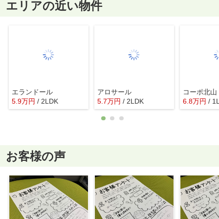
エリアの近い物件
エランドール
アロサール
コーポ北山
5.9
万
円
/ 2LDK
5.7
万
円
/ 2LDK
6.8
万
円
/ 1
お客様の声