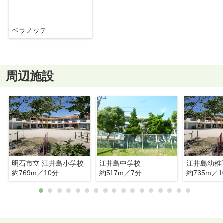
ベラノッテ
周辺施設
明石市立 江井島小学校
江井島中学校
江井島幼稚
約769m／10分
約517m／7分
約735m／1