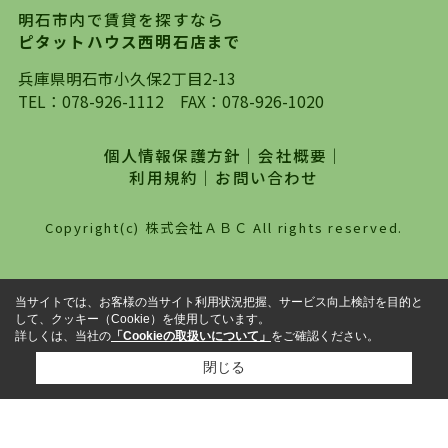
の不動産のスタイルではなく、まずは、お客様ご
明石市内で賃貸を探すなら
自身でインターネットを利用し、理想のお部屋を
ピタットハウス西明石店まで
探していただき、選択していただいた物件情報に
対して、専門知識を持ったスタッフがサポートさ
兵庫県明石市小久保2丁目2-13
せていただくスタイルを心がけております。私た
TEL：
078-926-1112
FAX：078-926-1020
ちピタットハウス西明石店が大切にしていること
は、一度だけでは終わらない、お客様との末長い
個人情報保護方針
｜
会社概要
｜
お付き合いです。初めての一人暮らしから、就
利用規約
｜
お問い合わせ
職・ご結婚・売買物件の購入、などなど一生涯に
わたる、良きアドバイザーとして、地域に密着し
Copyright(c) 株式会社ＡＢＣ All rights reserved.
た営業スタイルで様々なお役立ちができればと強
く思っております。ぜひ、明石市・神戸市西区で
物件をお探しになってる方は、お気軽にお問い合
当サイトでは、お客様の当サイト利用状況把握、サービス向上検討を目的と
わせください。
して、クッキー（Cookie）を使用しています。
詳しくは、当社の
「Cookieの取扱いについて」
をご確認ください。
閉じる