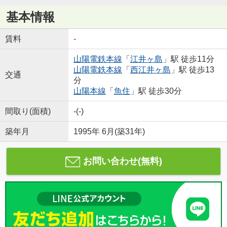
基本情報
賃料
-
山陽電鉄本線
「
江井ヶ島
」駅 徒歩11分
山陽電鉄本線
「
西江井ヶ島
」駅 徒歩13
交通
分
山陽本線
「
魚住
」駅 徒歩30分
間取り(面積)
-(-)
築年月
1995年 6月(築31年)
お問い合わせ(無料)