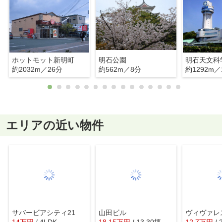
ホットモット新明町
明石公園
明石天文科
約2032m／26分
約562m／8分
約1292m／
エリアの近い物件
サバービアシティ21
山田ビル
ヴィヴァレ
14
万
円
/ 4LDK
18.15
万
円
/ 13.30坪
12.7
万
円
/