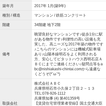
築年月
2017年 1月(築9年)
種別 / 構造
マンション / 鉄筋コンクリート
階建
34階建 地下2階
眺望良好なマンションです♪徒歩1分に駅
がある物件です♪利便性の高い設備も充
実した、高ニーズな2017年築の物件です
♪こちらのマンションには機械式駐車場
備考
あり♪山陽本線明石をよく利用される
方、安心してピタットハウス西明石店Ａ
ＢＣにまでご連絡ください♪疑問点等をa
bc@nishiakashi-chintai.comから遠慮な
くどうぞ(*´ω`*)
株式会社ＡＢＣ
兵庫県明石市小久保２丁目２－１３
TEL:078-926-1112
兵庫県知事 (4) 第401359号
取扱会社
【賃貸住宅管理業者登録】国土交通大臣