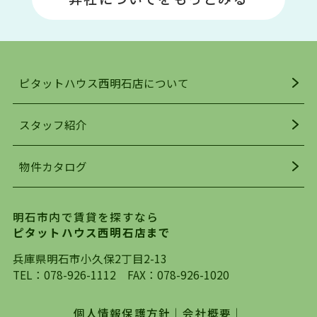
駅」周辺には、ビブレ・イオンをはじめとした買
い物施設も多くあり、買い物にも困りません。
アクセス・趣味・レジャー・買い物、全てがバラ
ンスよく揃っているのが、明石市の住みやすさ・
人気の理由です。
ピタットハウス西明石店について
明石駅・西明石駅を中心に、明石市・神戸市西区
でお部屋探している方は、ぜひ当ＨＰにて物件を
お探しになってください。弊社は、スタッフの平
スタッフ紹介
均年齢も若く、お客様の事を第一に考え、毎日新
着の物件の情報をリサーチし、ＨＰにて随時更新
物件カタログ
を行っており地域最大級の情報取扱量を誇ってお
ります。店頭で限られた物件をご紹介する、従来
の不動産のスタイルではなく、まずは、お客様ご
明石市内で賃貸を探すなら
自身でインターネットを利用し、理想のお部屋を
ピタットハウス西明石店まで
探していただき、選択していただいた物件情報に
対して、専門知識を持ったスタッフがサポートさ
兵庫県明石市小久保2丁目2-13
せていただくスタイルを心がけております。私た
TEL：
078-926-1112
FAX：078-926-1020
ちピタットハウス西明石店が大切にしていること
は、一度だけでは終わらない、お客様との末長い
個人情報保護方針
｜
会社概要
｜