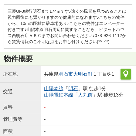
三菱UFJ銀行明石まで174mです♪遠くの風景を見つめることは
視力回復にも繋がりますので健康的になれます♪こちらの物件
から、10mの距離に駐車場あり♪こちらの物件はエレベーター
付きです♪山陽本線明石周辺に関することなら、ピタットハウ
ス西明石店ＡＢＣまでお問い合わせください♪078-926-1112か
ら賃貸情報のご不明な点をお申し付けください(*^_^*)
物件概要
所在地
兵庫県
明石市
大明石町
１丁目6-1
山陽本線
「
明石
」駅 徒歩1分
交通
山陽電鉄本線
「
人丸前
」駅 徒歩13分
賃料
-
管理費等
-
面積
-