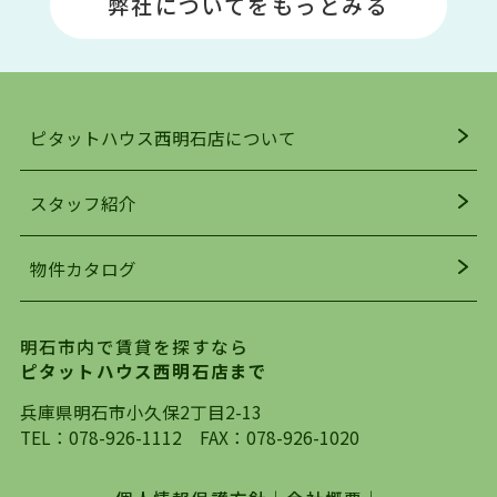
弊社についてをもっとみる
駅」周辺には、ビブレ・イオンをはじめとした買
い物施設も多くあり、買い物にも困りません。
アクセス・趣味・レジャー・買い物、全てがバラ
ンスよく揃っているのが、明石市の住みやすさ・
人気の理由です。
ピタットハウス西明石店について
明石駅・西明石駅を中心に、明石市・神戸市西区
でお部屋探している方は、ぜひ当ＨＰにて物件を
お探しになってください。弊社は、スタッフの平
スタッフ紹介
均年齢も若く、お客様の事を第一に考え、毎日新
着の物件の情報をリサーチし、ＨＰにて随時更新
物件カタログ
を行っており地域最大級の情報取扱量を誇ってお
ります。店頭で限られた物件をご紹介する、従来
の不動産のスタイルではなく、まずは、お客様ご
明石市内で賃貸を探すなら
自身でインターネットを利用し、理想のお部屋を
ピタットハウス西明石店まで
探していただき、選択していただいた物件情報に
対して、専門知識を持ったスタッフがサポートさ
兵庫県明石市小久保2丁目2-13
せていただくスタイルを心がけております。私た
TEL：
078-926-1112
FAX：078-926-1020
ちピタットハウス西明石店が大切にしていること
は、一度だけでは終わらない、お客様との末長い