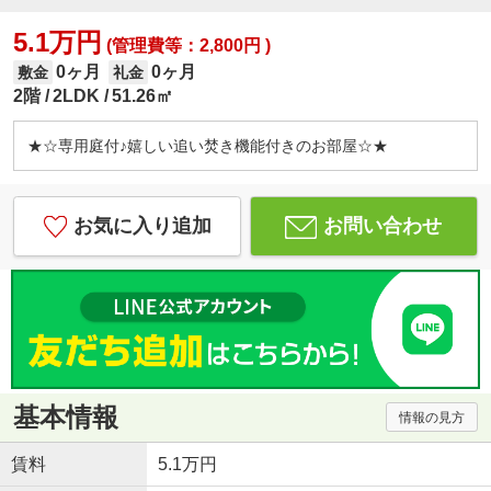
5.1万円
(管理費等：2,800円 )
0ヶ月
0ヶ月
敷金
礼金
2階
2LDK
51.26㎡
★☆専用庭付♪嬉しい追い焚き機能付きのお部屋☆★
お気に入り追加
お問い合わせ
基本情報
情報の見方
賃料
5.1万円