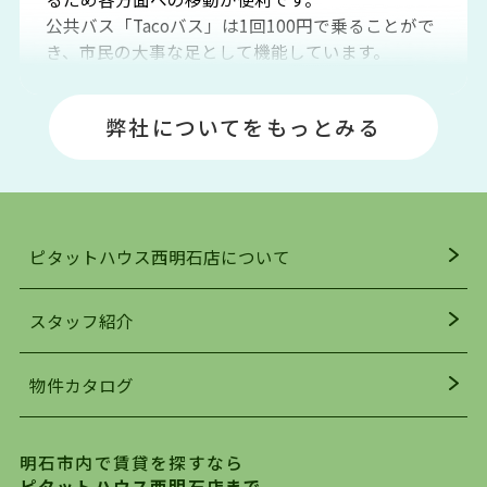
公共バス「Tacoバス」は1回100円で乗ることがで
き、市民の大事な足として機能しています。
明石エリアは海沿いに位置しているため、海水浴
場や釣りスポットが多くあります。JR「大久保
弊社についてをもっとみる
駅」周辺には、ビブレ・イオンをはじめとした買
い物施設も多くあり、買い物にも困りません。
アクセス・趣味・レジャー・買い物、全てがバラ
ンスよく揃っているのが、明石市の住みやすさ・
人気の理由です。
ピタットハウス西明石店について
明石駅・西明石駅を中心に、明石市・神戸市西区
でお部屋探している方は、ぜひ当ＨＰにて物件を
お探しになってください。弊社は、スタッフの平
スタッフ紹介
均年齢も若く、お客様の事を第一に考え、毎日新
着の物件の情報をリサーチし、ＨＰにて随時更新
物件カタログ
を行っており地域最大級の情報取扱量を誇ってお
ります。店頭で限られた物件をご紹介する、従来
の不動産のスタイルではなく、まずは、お客様ご
明石市内で賃貸を探すなら
自身でインターネットを利用し、理想のお部屋を
ピタットハウス西明石店まで