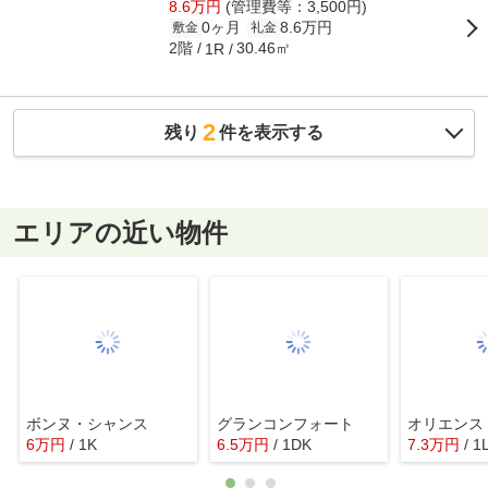
8.6万円
(管理費等：3,500円)
0ヶ月
8.6万円
敷金
礼金
2階
30.46㎡
1R
2
残り
件を表示する
エリアの近い物件
ボンヌ・シャンス
グランコンフォート
オリエンス
6
万
円
/ 1K
6.5
万
円
/ 1DK
7.3
万
円
/ 1