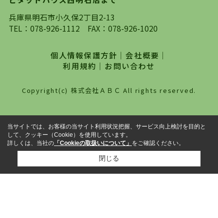
探していただき、選択していただいた物件情報に
対して、専門知識を持ったスタッフがサポートさ
兵庫県明石市小久保2丁目2-13
せていただくスタイルを心がけております。私た
TEL：
078-926-1112
FAX：078-926-1020
ちピタットハウス西明石店が大切にしていること
は、一度だけでは終わらない、お客様との末長い
個人情報保護方針
｜
会社概要
｜
お付き合いです。初めての一人暮らしから、就
利用規約
｜
お問い合わせ
職・ご結婚・売買物件の購入、などなど一生涯に
わたる、良きアドバイザーとして、地域に密着し
Copyright(c) 株式会社ＡＢＣ All rights reserved.
た営業スタイルで様々なお役立ちができればと強
く思っております。ぜひ、明石市・神戸市西区で
物件をお探しになってる方は、お気軽にお問い合
当サイトでは、お客様の当サイト利用状況把握、サービス向上検討を目的と
わせください。
して、クッキー（Cookie）を使用しています。
詳しくは、当社の
「Cookieの取扱いについて」
をご確認ください。
閉じる