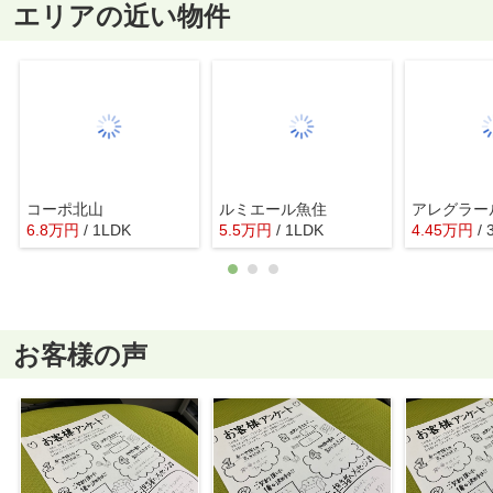
エリアの近い物件
コーポ北山
ルミエール魚住
アレグラー
6.8
万
円
/ 1LDK
5.5
万
円
/ 1LDK
4.45
万
円
/ 
お客様の声