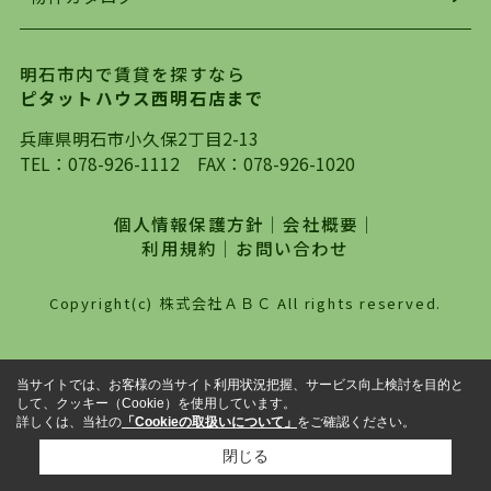
を行っており地域最大級の情報取扱量を誇ってお
ります。店頭で限られた物件をご紹介する、従来
の不動産のスタイルではなく、まずは、お客様ご
明石市内で賃貸を探すなら
自身でインターネットを利用し、理想のお部屋を
ピタットハウス西明石店まで
探していただき、選択していただいた物件情報に
対して、専門知識を持ったスタッフがサポートさ
兵庫県明石市小久保2丁目2-13
せていただくスタイルを心がけております。私た
TEL：
078-926-1112
FAX：078-926-1020
ちピタットハウス西明石店が大切にしていること
は、一度だけでは終わらない、お客様との末長い
個人情報保護方針
｜
会社概要
｜
お付き合いです。初めての一人暮らしから、就
利用規約
｜
お問い合わせ
職・ご結婚・売買物件の購入、などなど一生涯に
わたる、良きアドバイザーとして、地域に密着し
Copyright(c) 株式会社ＡＢＣ All rights reserved.
た営業スタイルで様々なお役立ちができればと強
く思っております。ぜひ、明石市・神戸市西区で
物件をお探しになってる方は、お気軽にお問い合
当サイトでは、お客様の当サイト利用状況把握、サービス向上検討を目的と
わせください。
して、クッキー（Cookie）を使用しています。
詳しくは、当社の
「Cookieの取扱いについて」
をご確認ください。
閉じる