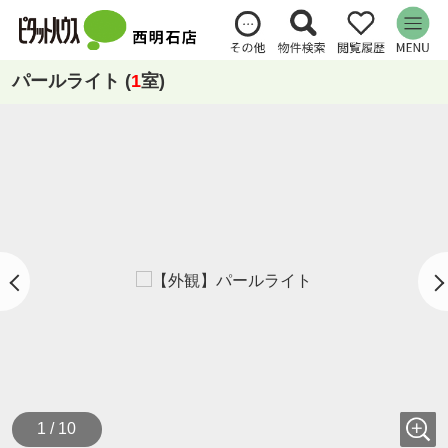
パールライト (
1
室)
1 / 10