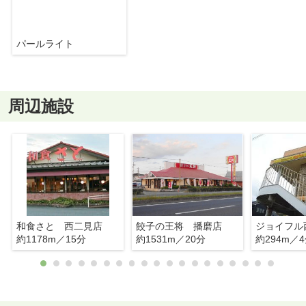
パールライト
周辺施設
和食さと 西二見店
餃子の王将 播磨店
ジョイフル
約1178m／15分
約1531m／20分
約294m／