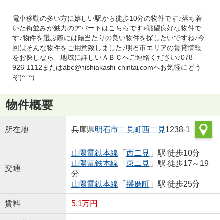
電車移動の多い方に嬉しい駅から徒歩10分の物件です♪落ち着
いた街並みが魅力のアパートはこちらです♪眺望良好な物件で
す♪物件を選ぶ際には陽当たりの良い物件を探したいですね♪今
回はそんな物件をご用意致しました♪明石市エリアの賃貸情報
をお探しなら、地域に詳しいＡＢＣへご連絡ください♪078-
926-1112またはabc@nishiakashi-chintai.comへお気軽にどう
ぞ(^_^)
物件概要
所在地
兵庫県
明石市
二見町西二見
1238-1
山陽電鉄本線
「
西二見
」駅 徒歩10分
山陽電鉄本線
「
東二見
」駅 徒歩17～19
交通
分
山陽電鉄本線
「
播磨町
」駅 徒歩25分
賃料
5.1万円