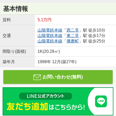
基本情報
賃料
5.1万円
山陽電鉄本線
「
西二見
」駅 徒歩10分
交通
山陽電鉄本線
「
東二見
」駅 徒歩17分
山陽電鉄本線
「
播磨町
」駅 徒歩25分
間取り(面積)
1K(20.28㎡)
築年月
1998年 12月(築27年)
お問い合わせ(無料)