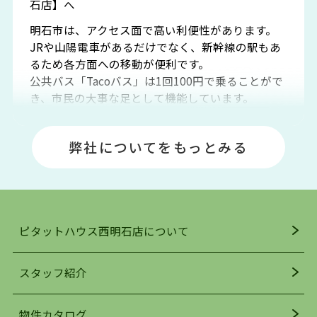
石店】へ
明石市は、アクセス面で高い利便性があります。
JRや山陽電車があるだけでなく、新幹線の駅もあ
るため各方面への移動が便利です。
公共バス「Tacoバス」は1回100円で乗ることがで
き、市民の大事な足として機能しています。
明石エリアは海沿いに位置しているため、海水浴
場や釣りスポットが多くあります。JR「大久保
弊社についてをもっとみる
駅」周辺には、ビブレ・イオンをはじめとした買
い物施設も多くあり、買い物にも困りません。
アクセス・趣味・レジャー・買い物、全てがバラ
ンスよく揃っているのが、明石市の住みやすさ・
人気の理由です。
ピタットハウス西明石店について
明石駅・西明石駅を中心に、明石市・神戸市西区
でお部屋探している方は、ぜひ当ＨＰにて物件を
お探しになってください。弊社は、スタッフの平
スタッフ紹介
均年齢も若く、お客様の事を第一に考え、毎日新
着の物件の情報をリサーチし、ＨＰにて随時更新
物件カタログ