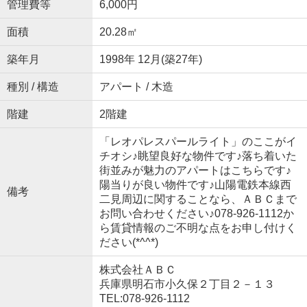
管理費等
6,000円
面積
20.28㎡
築年月
1998年 12月(築27年)
種別 / 構造
アパート / 木造
階建
2階建
「レオパレスパールライト」のここがイ
チオシ♪眺望良好な物件です♪落ち着いた
街並みが魅力のアパートはこちらです♪
陽当りが良い物件です♪山陽電鉄本線西
備考
二見周辺に関することなら、ＡＢＣまで
お問い合わせください♪078-926-1112か
ら賃貸情報のご不明な点をお申し付けく
ださい(*^^*)
株式会社ＡＢＣ
兵庫県明石市小久保２丁目２－１３
TEL:078-926-1112