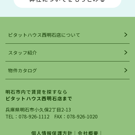
い物施設も多くあり、買い物にも困りません。
アクセス・趣味・レジャー・買い物、全てがバラ
ンスよく揃っているのが、明石市の住みやすさ・
人気の理由です。
ピタットハウス西明石店について
明石駅・西明石駅を中心に、明石市・神戸市西区
でお部屋探している方は、ぜひ当ＨＰにて物件を
お探しになってください。弊社は、スタッフの平
スタッフ紹介
均年齢も若く、お客様の事を第一に考え、毎日新
着の物件の情報をリサーチし、ＨＰにて随時更新
物件カタログ
を行っており地域最大級の情報取扱量を誇ってお
ります。店頭で限られた物件をご紹介する、従来
の不動産のスタイルではなく、まずは、お客様ご
明石市内で賃貸を探すなら
自身でインターネットを利用し、理想のお部屋を
ピタットハウス西明石店まで
探していただき、選択していただいた物件情報に
対して、専門知識を持ったスタッフがサポートさ
兵庫県明石市小久保2丁目2-13
せていただくスタイルを心がけております。私た
TEL：
078-926-1112
FAX：078-926-1020
ちピタットハウス西明石店が大切にしていること
は、一度だけでは終わらない、お客様との末長い
個人情報保護方針
｜
会社概要
｜