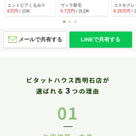
エントピアくるみⅡ
ヴィラ新宅
コスモグレ
6
万
円
/ 1DK
5.7
万
円
/ 2LDK
6.25
万
円
/ 
メールで共有する
LINEで共有する
ピタットハウス西明石店が
３
選ばれる
つの理由
01