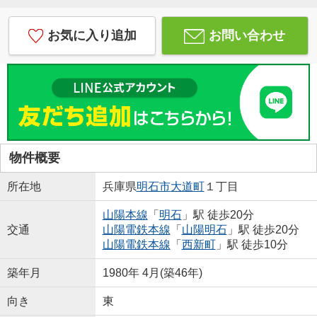
お気に入り追加
お問い合わせ
物件概要
所在地
兵庫県
明石市
大道町
１丁目
山陽本線
「
明石
」駅 徒歩20分
交通
山陽電鉄本線
「
山陽明石
」駅 徒歩20分
山陽電鉄本線
「
西新町
」駅 徒歩10分
築年月
1980年 4月(築46年)
向き
東