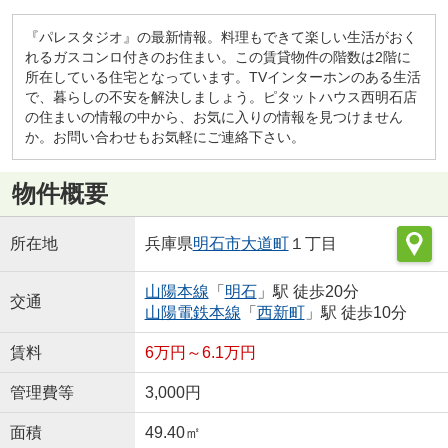
『パレスタジオ』の最新情報。料理もできて楽しい生活がおく
れるガスコンロ付きのお住まい。この賃貸物件の階数は2階に
所在している住宅となっています。TVインターホンのある生活
で、暮らしの不安を解決しましょう。ピタットハウス西明石店
の住まいの情報の中から、お気に入りの情報を見つけません
か。お問い合わせもお気軽にご連絡下さい。
物件概要
所在地
兵庫県
明石市
大道町
１丁目
山陽本線
「
明石
」駅 徒歩20分
交通
山陽電鉄本線
「
西新町
」駅 徒歩10分
賃料
6万円～6.1万円
管理費等
3,000円
面積
49.40㎡