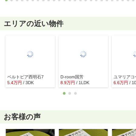
エリアの近い物件
ベルトピア西明石7
D-room国芳
ユマリアコ
5.4
万
円
/ 3DK
8.9
万
円
/ 1LDK
6.6
万
円
/ 1
お客様の声