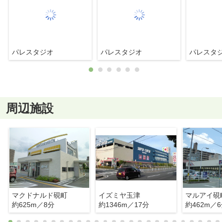
パレスタジオ
パレスタジオ
パレスタ
周辺施設
マクドナルド硯町
イズミヤ玉津
マルアイ硯
約625m／8分
約1346m／17分
約462m／