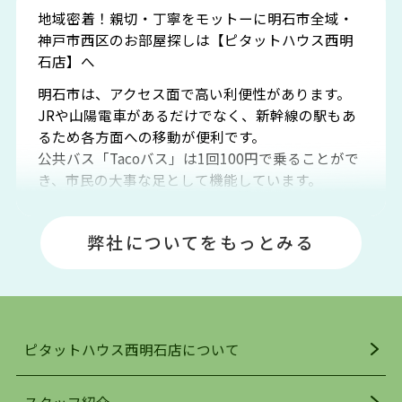
地域密着！親切・丁寧をモットーに明石市全域・
神戸市西区のお部屋探しは【ピタットハウス西明
石店】へ
明石市は、アクセス面で高い利便性があります。
JRや山陽電車があるだけでなく、新幹線の駅もあ
るため各方面への移動が便利です。
公共バス「Tacoバス」は1回100円で乗ることがで
き、市民の大事な足として機能しています。
明石エリアは海沿いに位置しているため、海水浴
場や釣りスポットが多くあります。JR「大久保
弊社についてをもっとみる
駅」周辺には、ビブレ・イオンをはじめとした買
い物施設も多くあり、買い物にも困りません。
アクセス・趣味・レジャー・買い物、全てがバラ
ンスよく揃っているのが、明石市の住みやすさ・
人気の理由です。
ピタットハウス西明石店について
明石駅・西明石駅を中心に、明石市・神戸市西区
でお部屋探している方は、ぜひ当ＨＰにて物件を
お探しになってください。弊社は、スタッフの平
スタッフ紹介