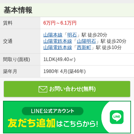
基本情報
賃料
6万円～6.1万円
山陽本線
「
明石
」駅 徒歩20分
交通
山陽電鉄本線
「
山陽明石
」駅 徒歩20分
山陽電鉄本線
「
西新町
」駅 徒歩10分
間取り(面積)
1LDK(49.40㎡)
築年月
1980年 4月(築46年)
お問い合わせ(無料)