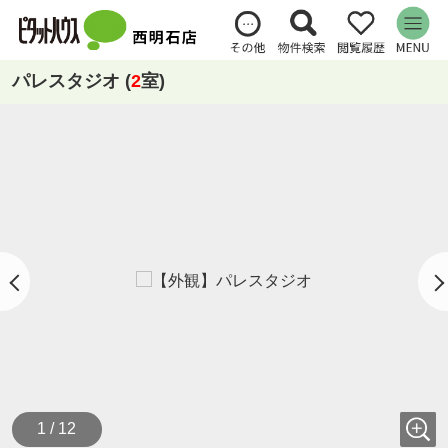
パレスタジオ (
2
室)
1 / 12