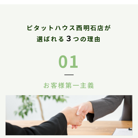
ピタットハウス西明石店が
３
選ばれる
つの理由
01
お客様第一主義