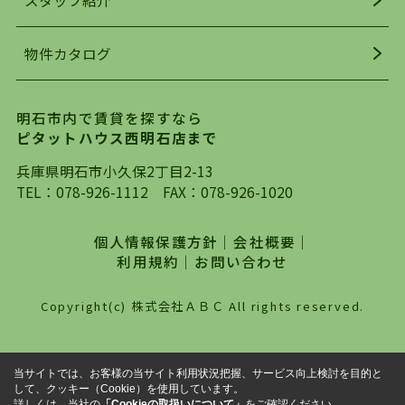
均年齢も若く、お客様の事を第一に考え、毎日新
着の物件の情報をリサーチし、ＨＰにて随時更新
物件カタログ
を行っており地域最大級の情報取扱量を誇ってお
ります。店頭で限られた物件をご紹介する、従来
の不動産のスタイルではなく、まずは、お客様ご
明石市内で賃貸を探すなら
自身でインターネットを利用し、理想のお部屋を
ピタットハウス西明石店まで
探していただき、選択していただいた物件情報に
対して、専門知識を持ったスタッフがサポートさ
兵庫県明石市小久保2丁目2-13
せていただくスタイルを心がけております。私た
TEL：
078-926-1112
FAX：078-926-1020
ちピタットハウス西明石店が大切にしていること
は、一度だけでは終わらない、お客様との末長い
個人情報保護方針
｜
会社概要
｜
お付き合いです。初めての一人暮らしから、就
利用規約
｜
お問い合わせ
職・ご結婚・売買物件の購入、などなど一生涯に
わたる、良きアドバイザーとして、地域に密着し
Copyright(c) 株式会社ＡＢＣ All rights reserved.
た営業スタイルで様々なお役立ちができればと強
く思っております。ぜひ、明石市・神戸市西区で
物件をお探しになってる方は、お気軽にお問い合
当サイトでは、お客様の当サイト利用状況把握、サービス向上検討を目的と
わせください。
して、クッキー（Cookie）を使用しています。
詳しくは、当社の
「Cookieの取扱いについて」
をご確認ください。