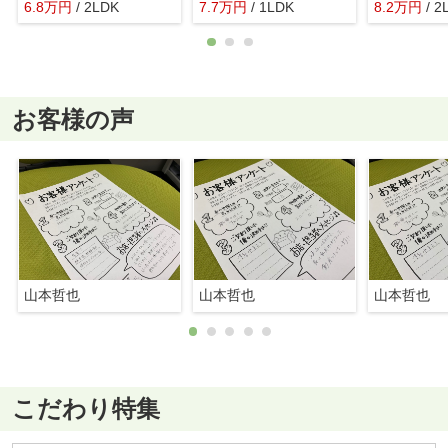
6.8
万
円
/ 2LDK
7.7
万
円
/ 1LDK
8.2
万
円
/ 2
お客様の声
山本哲也
山本哲也
山本哲也
こだわり特集