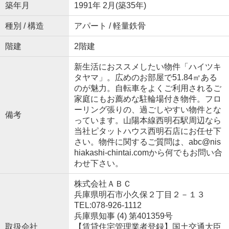
築年月
1991年 2月(築35年)
種別 / 構造
アパート / 軽量鉄骨
階建
2階建
新生活におススメしたい物件「ハイツキ
タヤマ」。広めのお部屋で51.84㎡ある
のが魅力。自転車をよくご利用されるご
家庭にもお薦めな駐輪場付き物件。フロ
ーリング張りの、過ごしやすい物件とな
備考
っています。山陽本線西明石駅周辺なら
当社ピタットハウス西明石店にお任せ下
さい。物件に関するご質問は、abc@nis
hiakashi-chintai.comから何でもお問い合
わせ下さい。
株式会社ＡＢＣ
兵庫県明石市小久保２丁目２－１３
TEL:078-926-1112
兵庫県知事 (4) 第401359号
取扱会社
【賃貸住宅管理業者登録】国土交通大臣