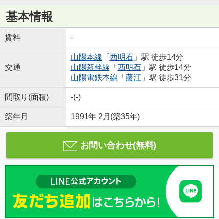
基本情報
賃料
-
山陽本線
「
西明石
」駅 徒歩14分
交通
山陽新幹線
「
西明石
」駅 徒歩14分
山陽電鉄本線
「
藤江
」駅 徒歩31分
間取り(面積)
-(-)
築年月
1991年 2月(築35年)
お問い合わせ(無料)