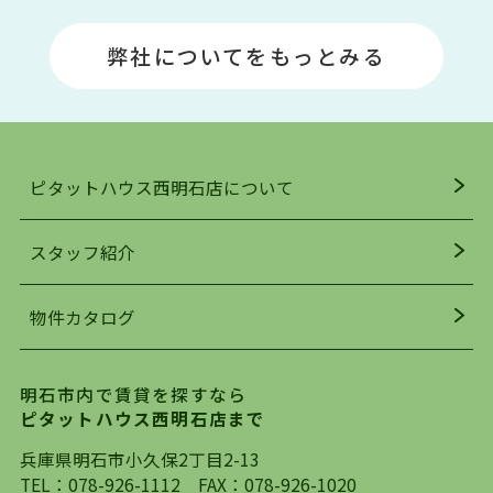
明石エリアは海沿いに位置しているため、海水浴
場や釣りスポットが多くあります。JR「大久保
弊社についてをもっとみる
駅」周辺には、ビブレ・イオンをはじめとした買
い物施設も多くあり、買い物にも困りません。
アクセス・趣味・レジャー・買い物、全てがバラ
ンスよく揃っているのが、明石市の住みやすさ・
人気の理由です。
ピタットハウス西明石店について
明石駅・西明石駅を中心に、明石市・神戸市西区
でお部屋探している方は、ぜひ当ＨＰにて物件を
お探しになってください。弊社は、スタッフの平
スタッフ紹介
均年齢も若く、お客様の事を第一に考え、毎日新
着の物件の情報をリサーチし、ＨＰにて随時更新
物件カタログ
を行っており地域最大級の情報取扱量を誇ってお
ります。店頭で限られた物件をご紹介する、従来
の不動産のスタイルではなく、まずは、お客様ご
明石市内で賃貸を探すなら
自身でインターネットを利用し、理想のお部屋を
ピタットハウス西明石店まで
探していただき、選択していただいた物件情報に
対して、専門知識を持ったスタッフがサポートさ
兵庫県明石市小久保2丁目2-13
せていただくスタイルを心がけております。私た
TEL：
078-926-1112
FAX：078-926-1020