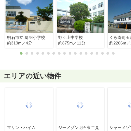
明石市立 鳥羽小学校
野々上中学校
くら寿司玉
約319m／4分
約875m／11分
約2206m／
エリアの近い物件
マリン・ハイム
ジーメゾン明石東二見
シャーメゾ