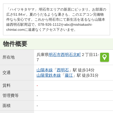
「ハイツキタヤマ」:明石市エリアの新居にピッタリ。お部屋の
広さ51.84㎡。夏のうだるような暑さも、このエアコン完備物
件なら安心です。これから明石市にて新生活を送るなら山陽本
線西明石駅周辺で。078-926-1112かabc@nishiakashi-
chintai.comに遠慮なくアクセス下さいませ。
物件概要
兵庫県
明石市
西明石北町
２丁目11-
所在地
7
山陽本線
「
西明石
」駅 徒歩14分
交通
山陽電鉄本線
「
藤江
」駅 徒歩31分
賃料
-
管理費等
-
面積
-